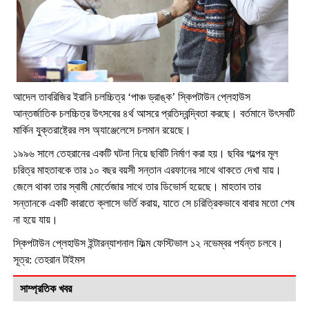
আদেল তাবরিজির ইরানি চলচ্চিত্র ‘পাঞ্চ ড্রাঙ্ক’ স্কিপটাউন প্লেহাউস
আন্তর্জাতিক চলচ্চিত্র উৎসবের ৪র্থ আসরে প্রতিদ্বন্দ্বিতা করছে। বর্তমানে উৎসবটি
মার্কিন যুক্তরাষ্ট্রের লস অ্যাঞ্জেলেসে চলমান রয়েছে।
১৯৯৬ সালে তেহরানের একটি ঘটনা নিয়ে ছবিটি নির্মাণ করা হয়। ছবির গল্পের মূল
চরিত্র মাহতাবকে তার ১০ বছর বয়সী সন্তান এরফানের সাথে থাকতে দেখা যায়।
জেলে থাকা তার স্বামী মোর্তেজার সাথে তার ডিভোর্স হয়েছে। মাহতাব তার
সন্তানকে একটি কারাতে ক্লাসে ভর্তি করায়, যাতে সে চরিত্রিকভাবে বাবার মতো শেষ
না হয়ে যায়।
স্কিপটাউন প্লেহাউস ইন্টারন্যাশনাল ফিল্ম ফেস্টিভাল ১২ নভেম্বর পর্যন্ত চলবে।
সূত্র: তেহরান টাইমস
সাম্প্রতিক খবর