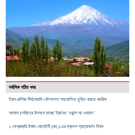
সর্বাধিক পঠিত খবর
ইরান-রাশিয়া দীর্ঘমেয়াদি কৌশলগত সহযোগিতা চুক্তি করবে: জারিফ
আম্মান চলচ্চিত্র উৎসবে যাচ্ছে ইরানের ‘ওয়ান্স আ ওম্যান’
১ ফেব্রুয়ারি ইমাম খোমেইনী (রহ.)-এর স্বদেশ প্রত্যাবর্তন দিবস