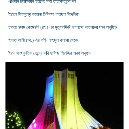
এশিয়ান চ্যাম্পিয়ন ইরানের নারী তায়কোয়ান্দো দল
ইরানে বিনামূল্যে করোনা চিকিৎসা পাচ্ছেন বিদেশিরা
ঢাকায় ইমাম খোমেইনী (রহ.)-এর মৃত্যুবার্ষিকী উপলক্ষে আলোচনা সভা অনুষ্ঠিত
হযরত আলী (আ.)-এর বাণী- নাহজুল বালাগা থেকে
ইরান সাংস্কৃতিক কেন্দ্রে কবি হাফিজ শিরাজির স্মরণ অনুষ্ঠান