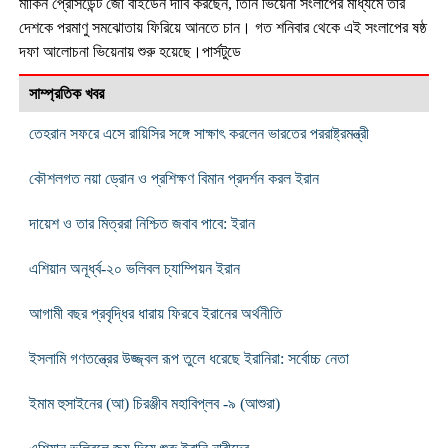
মার্কিন প্রেসিডেন্ট জো বাইডেন দাবি করছেন, তিনি ভিয়েনা সংলাপের মাধ্যমে তার
দেশকে পরমাণু সমঝোতায় ফিরিয়ে আনতে চান। গত শনিবার থেকে এই সংলাপের ষষ্ঠ
দফা আলোচনা ভিয়েনায় শুরু হয়েছে।পার্সটুডে
সাম্প্রতিক খবর
তেহরান সফরে এসে রায়িসির সঙ্গে সাক্ষাৎ করলেন ভারতের পররাষ্ট্রমন্ত্রী
কৌশলগত নয়া ড্রোন ও প্রশিক্ষণ বিমান প্রদর্শন করল ইরান
দায়েশ ও তার মিত্ররা নিশ্চিত জবাব পাবে: ইরান
এশিয়ান অনূর্ধ্ব-২০ ভলিবল চ্যাম্পিয়ন ইরান
আগামী বছর প্রবৃদ্ধির ধারায় ফিরবে ইরানের অর্থনীতি
ইসলামি গণতন্ত্রের উজ্জ্বল রূপ তুলে ধরেছে ইরানিরা: সর্বোচ্চ নেতা
ইমাম হুসাইনের (আ) চিরঞ্জীব মহাবিপ্লব -৯ (আশুরা)