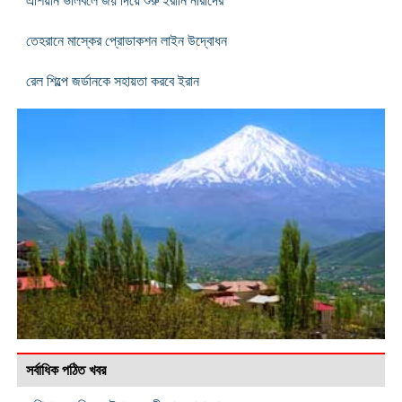
এশিয়ান ভলিবলে জয় দিয়ে শুরু ইরানি নারীদের
তেহরানে মাস্কের প্রোডাকশন লাইন উদ্বোধন
রেল শিল্পে জর্ডানকে সহায়তা করবে ইরান
সর্বাধিক পঠিত খবর