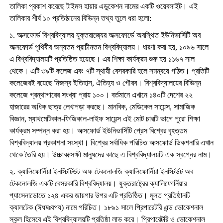
তালিকা প্রকাশ করেছে টাইমস হায়ার এডুকেশন নামের একটি ওয়েবসাইট। এই
তালিকার শীর্ষ ১০ প্রতিষ্ঠানের বিভিন্ন তথ্য তুলে ধরা হলো:
১. অক্সফোর্ড বিশ্ববিদ্যালয় যুক্তরাজ্যের অক্সফোর্ডে অবস্থিত ইউনিভার্সিটি অব
অক্সফোর্ড পৃথিবীর অন্যতম প্রাচীনতম বিশ্ববিদ্যালয়। ধারণা করা হয়, ১০৯৬ সালে
এ বিশ্ববিদ্যালয়টি প্রতিষ্ঠিত হয়েছে। এর শিক্ষা কার্যক্রম শুরু হয় ১১৬৭ সাল
থেকে। এটি ৩৯টি কলেজ এবং ৭টি স্থায়ী বেসরকারি হলে সমন্বয়ে গঠিত। প্রতিটি
কলেজেরই বয়েছে নিজস্ব ইতিহাস, ঐতিহ্য ও গৌরব। বিশ্ববিদ্যালয়ের বিভিন্ন
কলেজে গ্রন্থাগারের সংখ্যা প্রায় ১০০। বর্তমানে এখানে ১৪০টি দেশের ২২
হাজারের অধিক ছাত্র লেখাপড়া করছে। মানবিক, মেডিকেল সায়েন্স, সামাজিক
বিজ্ঞান, ম্যাথমেটিকাল-ফিজিকাল-লাইফ সায়েন্স এই মোট চারটি ভাগে পুরো শিক্ষা
কার্যক্রম সম্পন্ন করা হয়। অক্সফোর্ড ইউনিভার্সিটি প্রেস বিশ্বের বৃহত্তম
বিশ্ববিদ্যালয় প্রকাশনা সংস্থা। বিশ্বের সর্বাধিক পরিচিত অক্সফোর্ড ডিকশনারি এখান
থেকে তৈরি হয়। উচ্চাকাক্সক্ষী মানুষদের কাছে এ বিশ্ববিদ্যালয়টি এক স্বপ্নের নাম।
২. ক্যালিফোর্নিয়া ইনস্টিটিউট অফ টেকনোলজি ক্যালিফোর্নিয়া ইনস্টিউট অব
টেকনোলজি একটি বেসরকারি বিশ্ববিদ্যালয়। যুক্তরাষ্ট্রের ক্যালিফোর্নিয়ার
প্যাসেনাডোতে ১২৪ একর জায়গার উপর এটি প্রতিষ্ঠিত। মূলত প্রতিষ্ঠানটি
ক্যালটেক (ঈধষঃবপয) নামে পরিচিত। ১৮৯১ সালে প্রিপারেটরি এন্ড ভোকেশনাল
স্কুল হিসেবে এই বিশ্ববিদ্যালয়টি প্রতিষ্ঠা লাভ করে। প্রিপারেটরি ও ভোকেশনাল