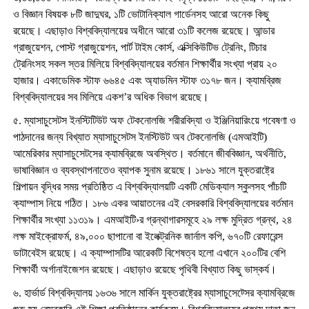
ও বিজ্ঞান বিষয়ক ৮টি জাদুঘর, ১টি ভোটানিক্যাল গার্ডেনসহ আরো অনেক কিছু
রয়েছে। এছাড়াও বিশ্ববিদ্যালয়ের অধীনে আরো ৩১টি কলেজ রয়েছে। আন্ডার
গ্রাজুয়েশন, পোস্ট গ্রাজুয়েশন, পার্ট টাইম কোর্স, এক্সিকিউটিভ ট্রেনিং, টিচার
ট্রেনিংসহ সকল স্তর মিলিয়ে বিশ্ববিদ্যালয়ের বর্তমান শিক্ষার্থীর সংখ্যা প্রায় ২০
হাজার। একাডেমিক স্টাফ ৬৬৪৫ এবং অ্যাডমিন স্টাফ ৩১৭৮ জন। ক্যামব্রিজ
বিশ্ববিদ্যালয়ের সব মিলিয়ে একশ’র অধিক বিভাগ রয়েছে।
৫. ম্যাসাচুসেটস ইনস্টিটিউট অফ টেকনোলজি শরীরবিদ্যা ও ইঞ্জিনিয়ারিংয়ে গবেষণা ও
পাঠদানের জন্য বিখ্যাত ম্যাসাচুসেটস ইনস্টিউট অব টেকনোলজি (এমআইটি)
আমেরিকার ম্যাসাচুসেটসের ক্যামব্রিজে অবস্থিত। বর্তমানে জীববিজ্ঞান, অর্থনীতি,
ভাষাবিজ্ঞান ও ব্যবস্থাপনাতেও ব্যাপক সুনাম রয়েছে। ১৮৬১ সালে যুক্তরাষ্ট্রে
শিল্পায়ন বৃদ্ধির সময় প্রতিষ্ঠিত এ বিশ্ববিদ্যালয়টি একটি মেডিক্যাল স্কুলসহ পাঁচটি
ক্যাম্পাস নিয়ে গঠিত। ১৮৬ একর আয়াতনের এই বেসরকারি বিশ্ববিদ্যালয়ের বর্তমান
শিক্ষার্থীর সংখ্যা ১১৩১৯। এমআইটি›র গ্রন্থাগারসমূহে ২৯ লক্ষ মুদ্রিত গ্রন্থ, ২৪
লক্ষ মাইক্রোফর্ম, ৪৯,০০০ ছাপানো বা ইলেক্ট্রনিক জার্নাল কপি, ৬৭০টি রেফারেন্স
ডাটাবেইস রয়েছে। এ ক্যাম্পাসটির আরেকটি বিশেষত্ব হলো এখানে ২০০টির বেশি
শিক্ষার্থী অর্গানাইজেশন রয়েছে। এছাড়াও রয়েছে পৃথিবী বিখ্যাত কিছু ভাস্কর্য।
৬. হার্ভার্ড বিশ্ববিদ্যালয় ১৬৩৬ সালে মার্কিন যুক্তরাষ্ট্রের ম্যাসাচুসেট্সের ক্যামব্রিজে