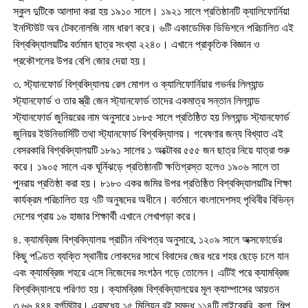
স্কুল দুটিকে আলাদা করা হয় ১৯১০ সালে। ১৯২১ সালে প্রতিষ্ঠানটি ক্যালিফোর্নিয়া
ইনস্টিউট অব টেকনোলজি নাম ধারণ করে। ৬টি একাডেমিক ডিভিশনে পরিচালিত এই
বিশ্ববিদ্যালয়টির বর্তমান ছাত্র সংখ্যা ২২৪০। এখানে প্রাকৃতিক বিজ্ঞান ও
প্রকৌশলের উপর বেশি জোর দেয়া হয়।
৩. স্ট্যানফোর্ড বিশ্ববিদ্যালয় রেল মোগল ও ক্যালিফোর্নিয়ার গভর্নর লিল্যান্ড
স্ট্যানফোর্ড ও তার স্ত্রী জেন স্ট্যানফোর্ড তাদের একমাত্র সন্তান লিল্যান্ড
স্ট্যানফোর্ড জুনিয়রের নাম অনুসারে ১৮৮৫ সালে প্রতিষ্ঠিত হয় লিল্যান্ড স্ট্যানফোর্ড
জুনিয়র ইউনিভার্সিটি তথা স্ট্যানফোর্ড বিশ্ববিদ্যালয়। গবেষণার জন্য বিখ্যাত এই
বেসরকারি বিশ্ববিদ্যালয়টি ১৮৯১ সালের ১ অক্টোবর ৫৫৫ জন ছাত্র নিয়ে যাত্রা শুরু
করে। ১৯০৫ সালে এক ঘূর্নিঝড়ে প্রতিষ্ঠানটি ক্ষতিগ্রস্ত হলেও ১৯০৬ সালে তা
পুনরায় প্রতিষ্ঠা করা হয়। ৮১৮০ একর জমির উপর প্রতিষ্ঠিত বিশ্ববিদ্যালয়টির শিক্ষা
কার্যক্রম পরিচালিত হয় ৭টি অনুষদের অধীনে। বর্তমানে বাংলাদেশসহ পৃথিবীর বিভিন্ন
দেশের প্রায় ১৬ হাজার শিক্ষার্থী এখানে লেখাপড়া করে।
৪. ক্যামব্রিজ বিশ্ববিদ্যালয় প্রাচীন নথিপত্র অনুসারে, ১২০৯ সালে অক্সফোর্ডের
কিছু পণ্ডিত ব্যক্তি স্থানীয় লোকদের সাথে বিবাদের জের ধরে শহর ছেড়ে চলে যান
এবং ক্যামব্রিজ শহরে এসে নিজেদের সংগঠন গড়ে তোলেন। এটিই পরে ক্যামব্রিজ
বিশ্ববিদ্যালয়ে পরিণত হয়। ক্যামব্রিজ বিশ্ববিদ্যালয়ের মূল ক্যাম্পাসের আয়তন
৩,৬৬,৪৪৪ বর্গমিটার। এরমধ্যে ১৫ মিলিয়ন বই সমৃদ্ধ ১১৪টি লাইব্রেরি, কলা, শিল্প