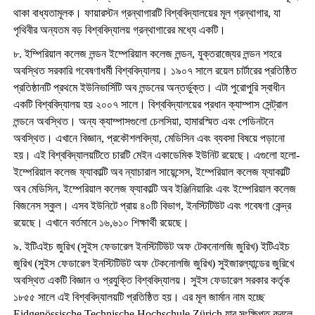
থাকা বাধ্যতামূলক। ফায়ারস্টন গ্রন্থাগারটি বিশ্ববিদ্যালয়ের মূল গ্রন্থাগার, যা
পৃথিবীর অন্যতম বড় বিশ্ববিদ্যালয় গ্রন্থাগারের মধ্যে একটি।
৮. ইম্পিরিয়াল কলেজ লন্ডন ইম্পেরিয়াল কলেজ লন্ডন, যুক্তরাজ্যের লন্ডন শহরে
অবস্থিত সরকারি গবেষণাধর্মী বিশ্ববিদ্যালয়। ১৯০৭ সালে রয়েল চার্টারের প্রতিষ্ঠিত
প্রতিষ্ঠানটি প্রথমে ইউনিভার্সিটি অব লন্ডনের অন্তর্ভুক্ত। এটা পুরোপুরি স্বাধীন
একটি বিশ্ববিদ্যালয় হয় ২০০৭ সালে। বিশ্ববিদ্যালয়ের প্রধান ক্যাম্পাস সেন্ট্রাল
লন্ডনে অবস্থিত। অন্য ক্যাম্পাসগুলো চেলসিয়া, হামারস্মিত এবং পেডিনটনে
অবস্থিত। এখানে বিজ্ঞান, প্রকৌশলবিদ্যা, মেডিসিন এবং ব্যবসা বিষয়ে পড়ানো
হয়। এই বিশ্ববিদ্যালয়টিতে চারটি মেইন একাডেমিক ইউনিট রয়েছে। এগুলো হলো-
ইম্পেরিয়াল কলেজ ফ্যাকাল্টি অব ন্যাচারাল সায়েন্সেস, ইম্পেরিয়াল কলেজ ফ্যাকাল্টি
অব মেডিসিন, ইম্পেরিয়াল কলেজ ফ্যাকাল্টি অব ইঞ্জিনিয়ারিং এবং ইম্পেরিয়াল কলেজ
বিজনেস স্কুল। এসব ইউনিটে প্রায় ৪০টি বিভাগ, ইনস্টিটিউট এবং গবেষণা কেন্দ্র
রয়েছে। এখানে বর্তমানে ১৬,৬১০ শিক্ষার্থী রয়েছে।
৯. ইটিএইচ জুরিখ (সুইস ফেডারেল ইনস্টিটিউট অফ টেকনোলজি জুরিখ) ইটিএইচ
জুরিখ (সুইস ফেডারেল ইনস্টিটিউট অফ টেকনোলজি জুরিখ) সুইজারল্যান্ডের জুরিখে
অবস্থিত একটি বিজ্ঞান ও প্রযুক্তি বিশ্ববিদ্যালয়। সুইস ফেডারেল সরকার কর্তৃক
১৮৫৫ সালে এই বিশ্ববিদ্যালয়টি প্রতিষ্ঠিত হয়। এর মূল জার্মান নাম হচ্ছে
Eidgenössische Technische Hochschule Zürich যার সংক্ষিপ্ত করলে