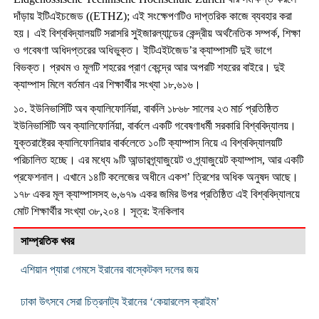
দাঁড়ায় ইটিএইচজেড ((ETHZ); এই সংক্ষেপণটিও দাপ্তরিক কাজে ব্যবহার করা
হয়। এই বিশ্ববিদ্যালয়টি সরাসরি সুইজারল্যান্ডের কেন্দ্রীয় অর্থনৈতিক সম্পর্ক, শিক্ষা
ও গবেষণা অধিদপ্তরের অধিভুক্ত। ইটিএইটজেড’র ক্যাম্পাসটি দুই ভাগে
বিভক্ত। প্রথম ও মূলটি শহরের প্রাণ কেন্দ্রে আর অপরটি শহরের বাইরে। দুই
ক্যাম্পাস মিলে বর্তমান এর শিক্ষার্থীর সংখ্যা ১৮,৬১৬।
১০. ইউনিভার্সিটি অব ক্যালিফোর্নিয়া, বার্কলি ১৮৬৮ সালের ২৩ মার্চ প্রতিষ্ঠিত
ইউনিভার্সিটি অব ক্যালিফোর্নিয়া, বার্কলে একটি গবেষণাধর্মী সরকারি বিশ্ববিদ্যালয়।
যুক্তরাষ্ট্রের ক্যালিফোনিয়ার বার্কলেতে ১০টি ক্যাম্পাস নিয়ে এ বিশ্ববিদ্যালয়টি
পরিচালিত হচ্ছে। এর মধ্যে ৯টি আন্ডারগ্র্যাজুয়েট ও গ্র্যাজুয়েট ক্যাম্পাস, আর একটি
প্রফেশনাল। এখানে ১৪টি কলেজের অধীনে একশ’ ত্রিশের অধিক অনুষদ আছে।
১৭৮ একর মূল ক্যাম্পাসসহ ৬,৬৭৯ একর জমির উপর প্রতিষ্ঠিত এই বিশ্ববিদ্যালয়ে
মোট শিক্ষার্থীর সংখ্যা ৩৮,২০৪। সূত্র: ইনকিলাব
সাম্প্রতিক খবর
এশিয়ান প্যারা গেমসে ইরানের বাস্কেটবল দলের জয়
ঢাকা উৎসবে সেরা চিত্রনাট্য ইরানের ‘কেয়ারলেস ক্রাইম’