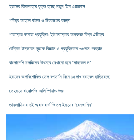
ইরানের বিমানবহরে যুক্ত হচ্ছে নতুন তিন এয়ারবাস
পবিত্র আহলে বাইত ও চিরকালের কান্না
পারস্যের কানাত প্রযুক্তি: ইউনেস্কোর অন্যতম বিশ্ব ঐতিহ্য
বৈশ্বিক উদ্ভাবন সূচকে বিজ্ঞান ও প্রযুক্তিতে ৩৮তম তেহরান
বাংলাদেশি চলচ্চিত্র উৎসবে দেখানো হবে ‘সারকেল ল’
ইরানের অপরিশোধিত তেল রপ্তানি দিনে ১৫লাখ ব্যারেল ছাড়িয়েছে
তেহরানে বায়োলজি অলিম্পিয়াড শুরু
তানজানিয়ায় দুই অ্যাওয়ার্ড জিতল ইরানের ‘বেনজামিন’