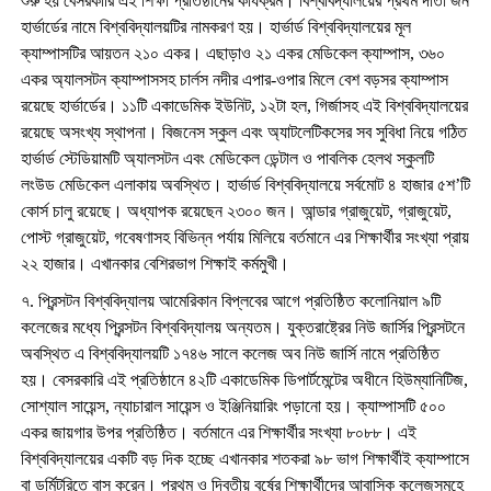
শুরু হয় বেসরকারি এই শিক্ষা প্রতিষ্ঠানের কার্যক্রম। বিশ্ববিদ্যালয়ের প্রথম দাতা জন
হার্ভার্ডের নামে বিশ্ববিদ্যালয়টির নামকরণ হয়। হার্ভার্ড বিশ্ববিদ্যালয়ের মূল
ক্যাম্পাসটির আয়তন ২১০ একর। এছাড়াও ২১ একর মেডিকেল ক্যাম্পাস, ৩৬০
একর অ্যালসটন ক্যাম্পাসসহ চার্লস নদীর এপার-ওপার মিলে বেশ বড়সর ক্যাম্পাস
রয়েছে হার্ভার্ডের। ১১টি একাডেমিক ইউনিট, ১২টা হল, গির্জাসহ এই বিশ্ববিদ্যালয়ের
রয়েছে অসংখ্য স্থাপনা। বিজনেস স্কুল এবং অ্যাটলেটিকসের সব সুবিধা নিয়ে গঠিত
হার্ভার্ড স্টেডিয়ামটি অ্যালসটন এবং মেডিকেল ডেন্টাল ও পাবলিক হেলথ স্কুলটি
লংউড মেডিকেল এলাকায় অবস্থিত। হার্ভার্ড বিশ্ববিদ্যালয়ে সর্বমোট ৪ হাজার ৫শ’টি
কোর্স চালু রয়েছে। অধ্যাপক রয়েছেন ২৩০০ জন। আন্ডার গ্রাজুয়েট, গ্রাজুয়েট,
পোস্ট গ্রাজুয়েট, গবেষণাসহ বিভিন্ন পর্যায় মিলিয়ে বর্তমানে এর শিক্ষার্থীর সংখ্যা প্রায়
২২ হাজার। এখানকার বেশিরভাগ শিক্ষাই কর্মমুখী।
৭. প্রিন্সটন বিশ্ববিদ্যালয় আমেরিকান বিপ্লবের আগে প্রতিষ্ঠিত কলোনিয়াল ৯টি
কলেজের মধ্যে প্রিন্সটন বিশ্ববিদ্যালয় অন্যতম। যুক্তরাষ্ট্রের নিউ জার্সির প্রিন্সটনে
অবস্থিত এ বিশ্ববিদ্যালয়টি ১৭৪৬ সালে কলেজ অব নিউ জার্সি নামে প্রতিষ্ঠিত
হয়। বেসরকারি এই প্রতিষ্ঠানে ৪২টি একাডেমিক ডিপার্টমেন্টের অধীনে হিউম্যানিটিজ,
সোশ্যাল সায়েন্স, ন্যাচারাল সায়েন্স ও ইঞ্জিনিয়ারিং পড়ানো হয়। ক্যাম্পাসটি ৫০০
একর জায়গার উপর প্রতিষ্ঠিত। বর্তমানে এর শিক্ষার্থীর সংখ্যা ৮০৮৮। এই
বিশ্ববিদ্যালয়ের একটি বড় দিক হচ্ছে এখানকার শতকরা ৯৮ ভাগ শিক্ষার্থীই ক্যাম্পাসে
বা ডর্মিটরিতে বাস করেন। প্রথম ও দ্বিতীয় বর্ষের শিক্ষার্থীদের আবাসিক কলেজসমূহে