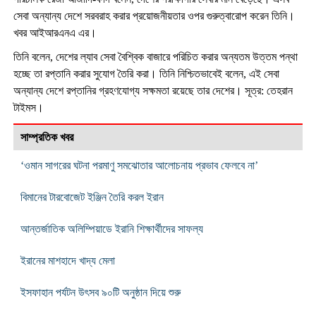
সেবা অন্যান্য দেশে সরবরাহ করার প্রয়োজনীয়তার ওপর গুরুত্বারোপ করেন তিনি।
খবর আইআরএনএ এর।
তিনি বলেন, দেশের ল্যাব সেবা বৈশ্বিক বাজারে পরিচিত করার অন্যতম উত্তম পন্থা
হচ্ছে তা রপ্তানি করার সুযোগ তৈরি করা। তিনি নিশ্চিতভাবেই বলেন, এই সেবা
অন্যান্য দেশে রপ্তানির গ্রহণযোগ্য সক্ষমতা রয়েছে তার দেশের। সূত্র: তেহরান
টাইমস।
সাম্প্রতিক খবর
‘ওমান সাগরের ঘটনা পরমাণু সমঝোতার আলোচনায় প্রভাব ফেলবে না’
বিমানের টারবোজেট ইঞ্জিন তৈরি করল ইরান
আন্তর্জাতিক অলিম্পিয়াডে ইরানি শিক্ষার্থীদের সাফল্য
ইরানের মাশহাদে খাদ্য মেলা
ইসফাহান পর্যটন উৎসব ৯০টি অনুষ্ঠান দিয়ে শুরু