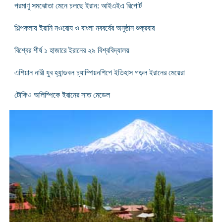
পরমাণু সমঝোতা মেনে চলছে ইরান: আইএইএ রিপোর্ট
শিল্পকলায় ইরানি নওরোয ও বাংলা নববর্ষের অনুষ্ঠান শুক্রবার
বিশ্বের শীর্ষ ১ হাজারে ইরানের ২৯ বিশ্ববিদ্যালয়
এশিয়ান নারী যুব হ্যান্ডবল চ্যাম্পিয়নশিপে ইতিহাস গড়ল ইরানের মেয়েরা
টোকিও অলিম্পিকে ইরানের সাত মেডেল