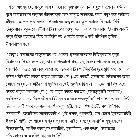
এখানে স্মর্তব্য যে, রাসূলে আকরাম হযরত মুহাম্মাদ (সা.)-এর যুগের তুলনায় বর্তমান
যুগে সাধারণভাবে মানুষের জীবনযাত্রা অপেক্ষাকৃত সহজতর, ফলে গড়পরতা নারীদের
জীবনও অপেক্ষাকৃত সহজ। ইসলামের অভ্যুদয়ের যুগে সমাজে বিদ্যমান র্শিকী
চিন্তাধারার প্রভাবে নারীরা কঠিন চাপের মধ্যে ছিল এবং এ অবস্থায় ইসলাম একটি
নতুন জীবন ব্যবস্থা নিয়ে আবির্ভূত হয় ও নারীর জন্য একটি গতিশীল ভূমিকা
উপস্থাপন করে।
এছাড়াও ইসলামের অভ্যুদয়ের পর থেকেই মুসলমানদেরকে বিভিন্নভাবে যুলুম-
নির্যাতনের শিকার হতে হয়, তাঁরা দেশত্যাগে বাধ্য হন, এরপর তাঁদেরকে বহু যুদ্ধ
মোকাবিলা করতে হয় এবং আরো বহু ধরনের কঠিন পরিস্থিতির মুখোমুখি হতে হয়। এ
কঠিন পরিস্থিতি হযরত রাসূলে আকরাম (সা.)-এর পরবর্তী ইসলামের ইতিহাসের অন্য
কোনো অধ্যায়ের কঠিন পরিস্থিতির সাথেই তুলনীয় ছিল না। এহেন পরিস্থিতিতে
হযরত রাসূলে আকরাম (সা.)-এর কন্যা হযরত ফাতেমা (সালামুল্লাহি আলাইহা)
ব্যক্তিগত ও সামাজিক জীবনে বিভিন্ন ধরনের গুরুত্বপূর্ণ ভূমিকা পালন করেন। তিনি
ছিলেন একই সাথে একজন আদর্শ কন্যা, স্ত্রী, মাতা, শিক্ষয়িত্রী, পথনির্দেশক,
সমাজকর্মী, অভাবীদের সাহায্যকারী ও পৃষ্ঠপোষক, গৃহকর্ত্রী, রাত জেগে ইবাদতকারিণী,
ইসলামি শালীন পোশাকের সক্রিয় প্রবর্তক, নারীদের মধ্যে আদর্শিক মূল্যবোধের
বিস্তারকারী, আর্থিক ব্যবস্থাপনাকারিণী, মুজাহিদাহ, এক কথায়, ইসলামের
সত্যিকারের ও একনিষ্ঠ অনুসরণকারিণী।