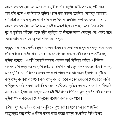
হযরত ফাতেমা (সা. আ.)-এর এসব ভূমিকা তাঁর বহুমুখী ব্যক্তিত্বেরই পরিচায়ক।
আর তাঁর পক্ষে এসব উন্নত ভূমিকা পালন করা সম্ভব হয়েছিল একমাত্র আল্লাহ্
তা‘আলা ও তাঁর রাসূলের সাথে তাঁর আন্তরিক ও একনিষ্ঠ সম্পর্কের কারণে। তাই
হযরত ফাতেমা (সা. আ.)-কে অনুসরণীয় আদর্শ হিসেবে গ্রহণ করে নিলে বর্তমান
যুগের মুসলিম নারীদের পক্ষে স্বীয় ব্যক্তিগত জীবনের সকল ক্ষেত্রে এবং একই সাথে
সমাজ জীবনে যথাযথ ভূমিকা পালন করা সম্ভব।
বস্তুত যারা নারীর কর্মক্ষেত্রকে কেবল গৃহের চার দেয়ালের মধ্যে সীমাবদ্ধ মনে করেন
তাঁরা এ বিষয়ে সঠিক ধারণা পোষণ করেন না; বরং সমাজে নারীর জন্য পালনীয় বহু
ভূমিকা রয়েছে। একটি ইসলামি সমাজে একজন নারী বিভিন্ন পর্যায়ে ও বিভিন্ন
অবস্থায় বিভিন্ন ধরনের ব্যক্তিগত ও সামাজিক দায়িত্ব পালন করতে পারে। অবশ্য
এসব ভূমিকা ও দায়িত্বের মধ্যে কতগুলো পালন করা তার জন্য ইসলামের দৃষ্টিতে
বাধ্যতামূলক এবং কতগুলো বাধ্যতামূলক নয়, তবে অনেক ক্ষেত্রে সেগুলোতে নারীর
ব্যক্তিগত চেষ্টাসাধনা, গুণাবলি ও মেধা-প্রতিভার প্রতিফলন ঘটে থাকে। এ বিষয়টি
মাথায় রেখে ইসলামের অভ্যুদয়-পরবর্তী ইতিহাসের বিভিন্ন যুগে মুসলিম নারীরা যেসব
ভূমিকা পালন করেছেন সে সম্বন্ধে গবেষণা করা যেতে পারে।
বর্তমান যুগ হচ্ছে উন্নততর প্রযুক্তির যুগ; বর্তমান যুগের উন্নত প্রযুক্তি,
অত্যুন্নত যন্ত্রপাতি ও জীবন যাপন সহজ করার লক্ষ্যে উৎপাদিত বিবিধ উপায়-