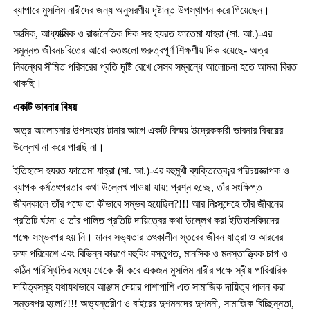
ব্যাপারে মুসলিম নারীদের জন্য অনুসরণীয় দৃষ্টান্ত উপস্থাপন করে গিয়েছেন।
আত্মিক, আধ্যাত্মিক ও রাজনৈতিক দিক সহ হযরত ফাতেমা যাহরা (সা. আ.)-এর
সমুন্নত জীবনচরিতের আরো কতগুলো গুরুত্বপূর্ণ শিক্ষণীয় দিক রয়েছে- অত্র
নিবন্ধের সীমিত পরিসরের প্রতি দৃষ্টি রেখে সেসব সম্বন্ধে আলোচনা হতে আমরা বিরত
থাকছি।
একটি ভাবনার বিষয়
অত্র আলোচনার উপসংহার টানার আগে একটি বিস্ময় উদ্রেককারী ভাবনার বিষয়ের
উল্লেখ না করে পারছি না।
ইতিহাসে হযরত ফাতেমা যাহ্রা (সা. আ.)-এর বহুমুখী ব্যক্তিত্বে¡র পরিচয়জ্ঞাপক ও
ব্যাপক কর্মতৎপরতার কথা উল্লেখ পাওয়া যায়; প্রশ্ন হচ্ছে, তাঁর সংক্ষিপ্ত
জীবনকালে তাঁর পক্ষে তা কীভাবে সম্ভব হয়েছিল?!!! আর নিঃসন্দেহে তাঁর জীবনের
প্রতিটি ঘটনা ও তাঁর পালিত প্রতিটি দায়িত্বের কথা উল্লেখ করা ইতিহাসবিদদের
পক্ষে সম্ভবপর হয় নি। মানব সভ্যতার তৎকালীন স্তরের জীবন যাত্রা ও আরবের
রুক্ষ পরিবেশে এবং বিভিন্ন কারণে বহুবিধ বস্তুগত, মানসিক ও মনস্তাত্ত্বিক চাপ ও
কঠিন পরিস্থিতির মধ্যে থেকে কী করে একজন মুসলিম নারীর পক্ষে স্বীয় পারিবারিক
দায়িত্বসমূহ যথাযথভাবে আঞ্জাম দেয়ার পাশাপাশি এত সামাজিক দায়িত্ব পালন করা
সম্ভবপর হলো?!!! অভ্যন্তরীণ ও বাইরের দুশমনদের দুশমনী, সামাজিক বিচ্ছিন্নতা,