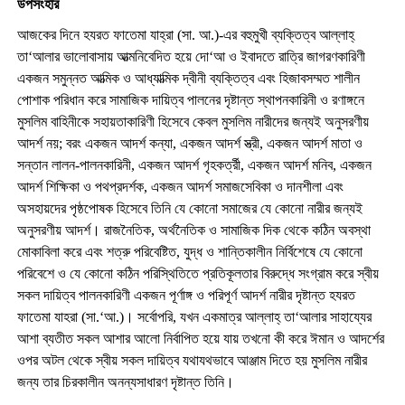
উপসংহার
আজকের দিনে হযরত ফাতেমা যাহ্রা (সা. আ.)-এর বহুমুখী ব্যক্তিত্ব আল্লাহ্
তা‘আলার ভালোবাসায় আত্মনিবেদিত হয়ে দো‘আ ও ইবাদতে রাত্রি জাগরণকারিণী
একজন সমুন্নত আত্মিক ও আধ্যাত্মিক দ্বীনী ব্যক্তিত্ব এবং হিজাবসম্মত শালীন
পোশাক পরিধান করে সামাজিক দায়িত্ব পালনের দৃষ্টান্ত স্থাপনকারিনী ও রণাঙ্গনে
মুসলিম বাহিনীকে সহায়তাকারিণী হিসেবে কেবল মুসলিম নারীদের জন্যই অনুসরণীয়
আদর্শ নয়; বরং একজন আদর্শ কন্যা, একজন আদর্শ স্ত্রী, একজন আদর্শ মাতা ও
সন্তান লালন-পালনকারিনী, একজন আদর্শ গৃহকর্ত্রী, একজন আদর্শ মনিব, একজন
আদর্শ শিক্ষিকা ও পথপ্রদর্শক, একজন আদর্শ সমাজসেবিকা ও দানশীলা এবং
অসহায়দের পৃষ্ঠপোষক হিসেবে তিনি যে কোনো সমাজের যে কোনো নারীর জন্যই
অনুসরণীয় আদর্শ। রাজনৈতিক, অর্থনৈতিক ও সামাজিক দিক থেকে কঠিন অবস্থা
মোকাবিলা করে এবং শত্রু পরিবেষ্টিত, যুদ্ধ ও শান্তিকালীন নির্বিশেষে যে কোনো
পরিবেশে ও যে কোনো কঠিন পরিস্থিতিতে প্রতিকূলতার বিরুদ্ধে সংগ্রাম করে স্বীয়
সকল দায়িত্ব পালনকারিণী একজন পূর্ণাঙ্গ ও পরিপূর্ণ আদর্শ নারীর দৃষ্টান্ত হযরত
ফাতেমা যাহরা (সা.‘আ.)। সর্বোপরি, যখন একমাত্র আল্লাহ্ তা‘আলার সাহায্যের
আশা ব্যতীত সকল আশার আলো নির্বাপিত হয়ে যায় তখনো কী করে ঈমান ও আদর্শের
ওপর অটল থেকে স্বীয় সকল দায়িত্ব যথাযথভাবে আঞ্জাম দিতে হয় মুসলিম নারীর
জন্য তার চিরকালীন অনন্যসাধারণ দৃষ্টান্ত তিনি।