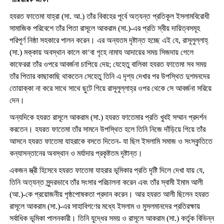
হযরত ফাতেমা যাহ্রা (সা. আ.) তাঁর বিবাহের পূর্বে অত্যন্ত প্রতিকূল ইসলামবিরোধী
সামাজিক পরিবেশে তাঁর পিতা রাসূলে আকরাম (সা.)-এর প্রতি স্বীয় দায়িত্বসমূহ
পরিপূর্ণ নিষ্ঠা সহকারে পালন করেন। এর অন্যতম দৃষ্টান্ত হচ্ছে এই যে, রাসূলুল্লাহ্
(সা.) মক্কায় অবস্থান কালে কা‘বা গৃহে নামায আদায়ের সময় সিজদায় গেলে
কাফেররা তাঁর ওপরে আবর্জনা চাপিয়ে দেয়; যেহেতু বালিকা হযরত ফাতেমা সব সময়
তাঁর পিতার কাছাকাছি থাকতেন সেহেতু তিনি এ দৃশ্য দেখার পর উপস্থিত দুশমনদের
তোয়াক্কা না করে সাথে সাথে ছুটে গিয়ে রাসূলুল্লাহ্র ওপর থেকে সে আবর্জনা সরিয়ে
দেন।
অন্যদিকে হযরত রাসূলে আকরাম (সা.) হযরত ফাতেমার প্রতি খুবই সম্মান প্রদর্শন
করতেন। হযরত ফাতেমা তাঁর সামনে উপস্থিত হলে তিনি নিজে দাঁড়িয়ে গিয়ে তাঁর
আসনে হযরত ফাতেমা যাহরাকে বসতে দিতেন- যা ছিল ইসলামি সমাজ ও সংস্কৃৃতিতে
কন্যাসন্তানের অবস্থান ও মর্যাদার প্রকৃষ্টতম দৃষ্টান্ত।
একজন স্ত্রী হিসেবে হযরত ফাতেমা যাহরার ভূমিকার প্রতি দৃষ্টি দিলে দেখা যায় যে,
তিনি অত্যন্ত সুন্দরভাবে তাঁর সংসার পরিচালনা করেন এবং তাঁর স্বামী ইমাম আলী
(আ.)-কে প্রয়োজনীয় পৃষ্ঠপোষকতা প্রদান করেন। আর হযরত আলী ছিলেন হযরত
রাসূলে আকরাম (সা.)-এর সাহাবিগণের মধ্যে ইসলাম ও মুসলমানদের প্রতিরক্ষায়
সর্বাধিক ভূমিকা পালনকারী। তিনি যুদ্ধের সময় ও রাসূলে আকরাম (সা.) কর্তৃক বিভিন্ন