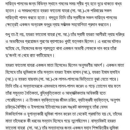
দায়িত্ব পালনের জন্য বিভিন্ন স্থানে গমনের সময় স্বীয় গৃহ হতে দূরে থাকতে বাধ্য
হতেন। এ সময়গুলোতে হযরত ফাতেমা যাহরা (সা. আ.)-কে পরিবারের সকল
দায়িত্বই পালন করতে হতো। বস্তুত তিনি তাঁর স্বামীকে সকল দায়িত্ব পালনের
ক্ষেত্রেই একজন অন্তরঙ্গ বন্ধুর ন্যায় সর্বাত্মক সহযোগিতা প্রদান করতেন।
শুধু তা-ই নয়, হযরত ফাতেমা যাহরা (সা. আ.) তাঁর স্বামী হযরত আলীরই ন্যায় দরিদ্র
ও অভাবীদের প্রয়োজন পূরণের ব্যাপারেও খুবই যত্নবান ছিলেন। এ ধরনের ঘটনাও
ঘটেছে যে, নিজেদের জন্য প্রস্তুত খানা একজন অভাবী লোককে দান করে তাঁরা
দু’জনই না খেয়ে রাত কাটিয়েছেন।
হযরত ফাতেমা যাহরা একজন মাতা হিসেবেও ছিলেন অনুসরণীয় আদর্শ। একজন মাতা
হিসেবে তাঁর ভূমিকাকে তাঁর সন্তান হযরত ইমাম হাসান (আ.), হযরত ইমাম হুসাইন
(আ.) ও হযরত যায়নাব (সা. আ.)-কে লালন-পালনের ভিত্তিতে বুঝা যেতে পারে।
তিনি তাঁর এ সন্তানদেরকে এমনভাবে লালন-পালন করেন ও গড়ে তোলেন যার ফলে
তাঁরা সমুন্নত নৈতিকতা, বুদ্ধিবৃত্তিকতা ও আধ্যাত্মিকতার অধিকারী হতে
পেরেছিলেন। এ তিনজন ব্যক্তিত্বের জীবন চরিত, ব্যতিক্রমী ব্যক্তিত্ব, অনুপম
চরিত্র-বৈশিষ্ট্য ও ইসলামের ইতিহাসের চরম সঙ্কট কালসমূহে তাঁরা যেসব
দিকনির্দেশক ও যুগান্তকারী ভূমিকা পালন করেন তা থেকেই প্রমাণিত হয় যে, তাঁদের
মাতা তাঁদেরকে কী ধরনের সন্তান হিসেবে গড়ে তুলেছিলেন। বাস্তবিকই হযরত
ফাতেমা যাহরা (সা. আ.) তাঁর সন্তানদের জন্য একজন মহান শিক্ষয়িত্রীর ভূমিকা