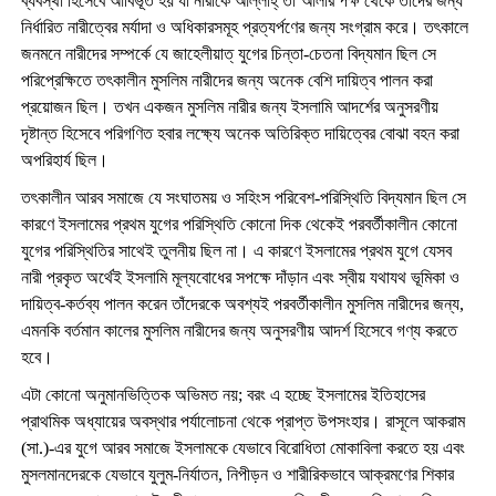
ব্যবস্থা হিসেবে আবির্ভূত হয় যা নারীকে আল্লাহ্ তা‘আলার পক্ষ থেকে তাদের জন্য
নির্ধারিত নারীত্বের মর্যাদা ও অধিকারসমূহ প্রত্যর্পণের জন্য সংগ্রাম করে। তৎকালে
জনমনে নারীদের সম্পর্কে যে জাহেলীয়াত্ যুগের চিন্তা-চেতনা বিদ্যমান ছিল সে
পরিপ্রেক্ষিতে তৎকালীন মুসলিম নারীদের জন্য অনেক বেশি দায়িত্ব পালন করা
প্রয়োজন ছিল। তখন একজন মুসলিম নারীর জন্য ইসলামি আদর্শের অনুসরণীয়
দৃষ্টান্ত হিসেবে পরিগণিত হবার লক্ষ্যে অনেক অতিরিক্ত দায়িত্বের বোঝা বহন করা
অপরিহার্য ছিল।
তৎকালীন আরব সমাজে যে সংঘাতময় ও সহিংস পরিবেশ-পরিস্থিতি বিদ্যমান ছিল সে
কারণে ইসলামের প্রথম যুগের পরিস্থিতি কোনো দিক থেকেই পরবর্তীকালীন কোনো
যুগের পরিস্থিতির সাথেই তুলনীয় ছিল না। এ কারণে ইসলামের প্রথম যুগে যেসব
নারী প্রকৃত অর্থেই ইসলামি মূল্যবোধের সপক্ষে দাঁড়ান এবং স্বীয় যথাযথ ভূমিকা ও
দায়িত্ব-কর্তব্য পালন করেন তাঁদেরকে অবশ্যই পরবর্তীকালীন মুসলিম নারীদের জন্য,
এমনকি বর্তমান কালের মুসলিম নারীদের জন্য অনুসরণীয় আদর্শ হিসেবে গণ্য করতে
হবে।
এটা কোনো অনুমানভিত্তিক অভিমত নয়; বরং এ হচ্ছে ইসলামের ইতিহাসের
প্রাথমিক অধ্যায়ের অবস্থার পর্যালোচনা থেকে প্রাপ্ত উপসংহার। রাসূলে আকরাম
(সা.)-এর যুগে আরব সমাজে ইসলামকে যেভাবে বিরোধিতা মোকাবিলা করতে হয় এবং
মুসলমানদেরকে যেভাবে যুলুম-নির্যাতন, নিপীড়ন ও শারীরিকভাবে আক্রমণের শিকার