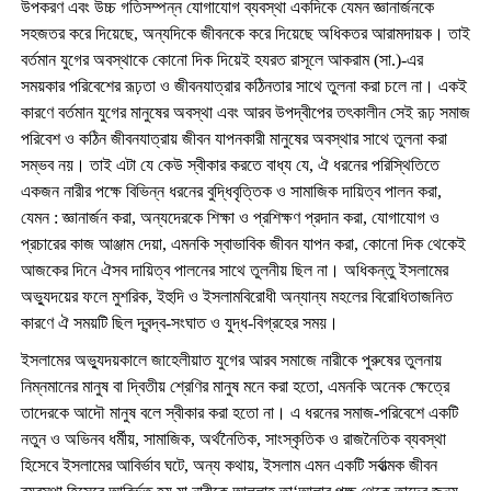
উপকরণ এবং উচ্চ গতিসম্পন্ন যোগাযোগ ব্যবস্থা একদিকে যেমন জ্ঞানার্জনকে
সহজতর করে দিয়েছে, অন্যদিকে জীবনকে করে দিয়েছে অধিকতর আরামদায়ক। তাই
বর্তমান যুগের অবস্থাকে কোনো দিক দিয়েই হযরত রাসূলে আকরাম (সা.)-এর
সময়কার পরিবেশের রূঢ়তা ও জীবনযাত্রার কঠিনতার সাথে তুলনা করা চলে না। একই
কারণে বর্তমান যুগের মানুষের অবস্থা এবং আরব উপদ্বীপের তৎকালীন সেই রূঢ় সমাজ
পরিবেশ ও কঠিন জীবনযাত্রায় জীবন যাপনকারী মানুষের অবস্থার সাথে তুলনা করা
সম্ভব নয়। তাই এটা যে কেউ স্বীকার করতে বাধ্য যে, ঐ ধরনের পরিস্থিতিতে
একজন নারীর পক্ষে বিভিন্ন ধরনের বুদ্ধিবৃত্তিক ও সামাজিক দায়িত্ব পালন করা,
যেমন : জ্ঞানার্জন করা, অন্যদেরকে শিক্ষা ও প্রশিক্ষণ প্রদান করা, যোগাযোগ ও
প্রচারের কাজ আঞ্জাম দেয়া, এমনকি স্বাভাবিক জীবন যাপন করা, কোনো দিক থেকেই
আজকের দিনে ঐসব দায়িত্ব পালনের সাথে তুলনীয় ছিল না। অধিকন্তু ইসলামের
অভ্যুদয়ের ফলে মুশরিক, ইহুদি ও ইসলামবিরোধী অন্যান্য মহলের বিরোধিতাজনিত
কারণে ঐ সময়টি ছিল দ্বন্দ্ব-সংঘাত ও যুদ্ধ-বিগ্রহের সময়।
ইসলামের অভ্যুদয়কালে জাহেলীয়াত যুগের আরব সমাজে নারীকে পুরুষের তুলনায়
নিম্নমানের মানুষ বা দ্বিতীয় শ্রেণির মানুষ মনে করা হতো, এমনকি অনেক ক্ষেত্রে
তাদেরকে আদৌ মানুষ বলে স্বীকার করা হতো না। এ ধরনের সমাজ-পরিবেশে একটি
নতুন ও অভিনব ধর্মীয়, সামাজিক, অর্থনৈতিক, সাংস্কৃতিক ও রাজনৈতিক ব্যবস্থা
হিসেবে ইসলামের আবির্ভাব ঘটে, অন্য কথায়, ইসলাম এমন একটি সর্বাত্মক জীবন