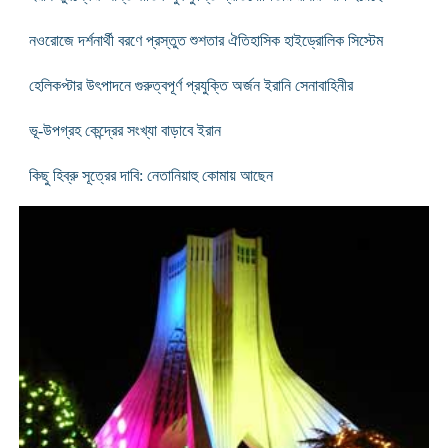
নওরোজে দর্শনার্থী বরণে প্রস্তুত শুশতার ঐতিহাসিক হাইড্রোলিক সিস্টেম
হেলিকপ্টার উৎপাদনে গুরুত্বপূর্ণ প্রযুক্তি অর্জন ইরানি সেনাবাহিনীর
ভূ-উপগ্রহ কেন্দ্রের সংখ্যা বাড়াবে ইরান
কিছু হিব্রু সূত্রের দাবি: নেতানিয়াহু কোমায় আছেন