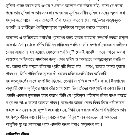
ভূমিকা পালন করেন তার ওপরে সংক্ষেপে আলোকপাত করতে চাই- যাতে যে কারো
পক্ষে তাঁর ভূমিকা ও তাঁর সময়কার অন্যান্য মুসলিম নারীর ভূমিকার মধ্যে তুলনা করা
সম্ভব হতে পারে। আর তাহলেই তাঁরা হযরত ফাতেমা (সা. আ.)-এর অত্যুন্নত
গুণাবলি ও চারিত্রিক বৈশিষ্ট্যসমূহের পছন্দনীয়তা অনুভব করতে পারবেন।
আমাদের এ অভিমতের যথার্থতা প্রমাণের জন্য হযরত ফাতেমা সম্পর্কে হযরত রাসূলে
আকরাম (সা.) থেকে বর্ণিত বিভিন্ন হাদিসের প্রতি ও তাঁর সম্পর্কে কোরআন মজীদের
যেসব আয়াত নাযিল হয়েছে সেগুলোর প্রতি দৃষ্টি দেয়াই যথেষ্ট। তবে এখানে আমরা
আমাদের অভিমতের সমর্থনের জন্য এসব হাদিস ও আয়াতের আশ্রয়গ্রহণ করছি না;
বরং আমরা তাঁর বাস্তব জীবনের প্রতি দৃষ্টি দিতে চাই। কারণ, তাহলে আমরা বুঝতে
পারব যে, তিনি পারিবারিক সূত্রে কী ধরনের চরিত্র-বৈশিষ্ট্যের অধিকারী
ব্যক্তিত্ববর্গের সাথে সম্পর্কিত ছিলেন, তেমনি সামাজিক ও ধর্মীয় কারণে ইসলামের
অনুসারী যেসব ব্যক্তির সাথে তাঁর যোগাযোগ ছিল তাঁদের অবস্থাই বা কেমন ছিল।
তেমনি একজন মুসলমান হবার কারণে তিনি যে প্রতিকূল পরিবেশে জীবন যাপন করতে
বাধ্য হন তা-ও আমরা জানতে পারব। অতঃপর আমরা সেসব বিষয় নিয়ে পর্যালোচনা
করলে আমাদের কাছে সুস্পষ্ট হয়ে যাবে যে, তিনি যে ধরনের কঠিন পরিস্থিতিতে তাঁর
সংক্ষিপ্ত জীবন কালে বিভিন্ন ধরনের গুরুদায়িত্ব পালন করেছেন তা আমাদের
আধুনিক যুগের লোকদের পক্ষে এমনকি কল্পনা করাও সম্ভবপর নয়।
পারিবারিক জীবন