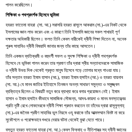
পালন করেছিলেন।
শিক্ষিকা ও পথপ্রদর্শক হিসেবে ভূমিকা
হযরত ফাতেমা যাহরা (সা. আ.) সরাসরি হযরত রাসূলে আকরাম (সা.)-এর নিকট থেকে
ইসলামের জ্ঞান লাভ করেন এবং এ কারণে তিনি ইসলামি জ্ঞানের সকল শাখায়ই পূর্ণ
দক্ষতার অধিকারী ছিলেন। ফলত তিনি কেবল নারীকেই দ্বীনী শিক্ষা দিতেন না, অনেক
পুরুষ সাহাবিও দ্বীনী বিষয়াদি জানার জন্য তাঁর কাছে আসতেন।
তিনি একজন ব্যতিক্রমী ও বহুদর্শী সফল ও সুদক্ষ শিক্ষিকা ও দ্বীনী পথপ্রদর্শক
হিসেবে যে ভূমিকা পালন করেন তার প্রমাণ তাঁর দ্বারা স্বীয় সন্তানদেরকে সামাজিক
ও দ্বীনী উভয় দিক থেকেই প্রকৃত মানুষ হিসেবে গড়ে তোলার মধ্যে পাওয়া যায়।
তাঁর সন্তান হযরত ইমাম হাসান (আ.), হযরত ইমাম হুসাইন (আ.) ও হযরত যায়নাব
(সা. আ.) যে মানব জাতির ইতিহাসে তিনজন অনন্য সাধারণ সমুন্নত ও সমুজ্জ্বল
ব্যক্তিত্ব ছিলেন এ বিষয়টি নতুন করে ব্যাখ্যা করে বলার প্রয়োজন নেই। ইমাম
হাসান ও ইমাম হুসাইন কীভাবে সামাজিক সৌজন্য, আদব-কায়দা ও মানব মনস্তত্ত্বের
প্রতি দৃষ্টি রেখে লোকদেরকে দ্বীনী শিক্ষা প্রদান করতেন তা তাঁদের দ্বারা রাসূলুল্লাহ্
(সা.)-এর জনৈক প্রবীণ সাহাবির ভুল নিয়মে ওযূ করাকে তাঁর আত্মসম্মান বিনষ্ট না করে
সুকৌশলে ও পরোক্ষভাবে শুধরে দেয়ার ঘটনা থেকেই বুঝা যেতে পারে।
বস্তুত হযরত ফাতেমা যাহরা (সা. আ.) কেবল ফিক্বাহ্ ও নীতিশাস্ত্র সহ দ্বীনী জ্ঞানের