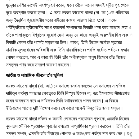
যুদ্ধের বেশির ভাগেই অংশগ্রহণ করেন, ফলে তাঁকে অনেক সময়ই স্বীয় গৃহ থেকে
দূরে অবস্থান করতে হতো। এ সময় হযরত ফাতেমা যাহরা (সা. আ.)-কে পরিবারের
জন্য দৈনন্দিন প্রয়োজনীয় ঘরের বাইরের কাজও আঞ্জাম দিতে হতো। এহেন
পরিস্থিতিতে ক্রীতদাসীর সাথে কাজকর্ম সম্পাদনের বিষয়টি পালা করে আঞ্জাম দেয়া ও
তাঁকে পালাক্রমে বিশ্রামের সুযোগ দেয়া অন্য যে কারো জন্যই অকল্পনীয় ছিল এবং এ
বিষয়টি কেবল তাঁর পক্ষেই সম্ভবপর ছিল। কারণ, তিনি ছিলেন সর্বোচ্চ স্তরের
মানবিক মূল্যবোধের অধিকারী এবং তিনি মানবাধিকারের প্রতি সর্বোচ্চ পর্যায়ের সম্মান
পোষণ করতেন, আর এ কারণেই তিনি তাঁর অধীনস্থকে মানুষ হিসেবে তাঁর নিজের
সমতুল্য গণ্য করে তদ্রুপ আচরণ করতেন।
জাতীয় ও সামাজিক জীবনে তাঁর ভূমিকা
হযরত ফাতেমা যাহ্রা (সা. আ.) যে সমাজে বসবাস করতেন সে সমাজের সামাজিক
দায়িত্ব-কর্তব্য পালনের ক্ষেত্রেও তিনি নিস্পৃহ ছিলেন না; বরং ইসলামের সীমারেখার
মধ্যে অবস্থান করে এ দায়িত্বও তিনি যথাযথভাবে পালন করেন। এ বিষয়ে
ইতিহাসের পাতায় দৃষ্টি নিক্ষেপ করলে যে কারো পক্ষেই বিস্তারিত জানা সম্ভব।
হযরত ফাতেমা যাহ্রা দরিদ্র ও অভাবী লোকদের প্রয়োজন পূরণকে, এমনকি নিজের
ন্যূনতম মৌলিক প্রয়োজন পূরণের ওপরেও অগ্রাধিকার প্রদান করতেন। তিনি তাঁর
সমস্ত সম্পদ, এমনকি তাঁর বিবাহের পোশাক ও অলঙ্কার পর্যন্ত দান করে দেন। শুধু