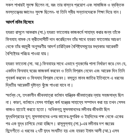
সকল শাখায়ই সুদক্ষ ছিলেন না, বরং তার বাস্তব প্রয়োগ এবং সামাজিক ও ব্যক্তিক
মনস্তত্ত্বের জ্ঞানেও সুদক্ষ ছিলেন- যা তিনি স্বীয় সন্তানদেরকে শিক্ষা দিয়ে যান।
আদর্শ মনিব হিসেবে
হযরত রাসূলে আকরাম (সা.) হযরত ফাতেমার কাজকর্মে সাহায্য করার জন্য তাঁকে
ফিযযাহ নামক যে ক্রীতদাসীটি দান করেছিলেন তাঁর সাথে হযরত ফাতেমার আচরণ
থেকে তাঁর বহুমুখী অনুসরণীয় আদর্শ চারিত্রিক বৈশিষ্ট্যসমূহের মধ্যকার আরেকটি
বৈশিষ্ট্যের পরিচয় পাওয়া যায়।
হযরত ফাতেমা (সা. আ.) ফিযযাহর সাথে এভাবে গৃহকর্মের পালা নির্ধারণ করে নেন যে,
একদিন ফিযযাহ ঘরের কাজকর্ম করবেন ও তিনি বিশ্রাম নেবেন এবং আরেক দিন তিনি
গৃহকর্ম করবেন ও ফিযযাহ বিশ্রাম নেবেন। বস্তুত মানব জাতির ইতিহাসে এ ধরনের
দ্বিতীয় আরেকটি দৃষ্টান্ত খুঁজে পাওয়া যাবে না।
স্মর্তব্য যে, তৎকালীন জীবনযাত্রা বর্তমান যান্ত্রিক জীবযাত্রার ন্যায় সহজসাধ্য ছিল
না। কারণ, বর্তমানে যেসব গার্হস্থ্য কর্ম যন্ত্রের সাহায্যে সম্পাদন করা হয় তখন সেসব
কাজও হাতেই করতে হতো। অধিকন্তু মুসলমানদের মদীনার জীবনটা ছিল
যুদ্ধবিগ্রহের যুগ; মুসলমানদের ওপর কাফের-মুশরিক ও ইহুদিদের পক্ষ থেকে একের
পর এক যুদ্ধ চাপিয়ে দেয়া হচ্ছিল। রাসূলুল্লাহ্ (সা.)-এর মদীনার দশ বছরের
যিন্দেগীতে এ ধরনের ২৭টি যুদ্ধ সংঘটিত হয় এবং হযরত ইমাম আলী (আ.) এসব