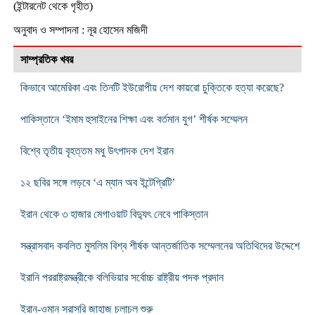
(ইন্টারনেট থেকে গৃহীত)
অনুবাদ ও সম্পাদনা : নূর হোসেন মজিদী
সাম্প্রতিক খবর
কিভাবে আমেরিকা এবং তিনটি ইউরোপীয় দেশ কায়রো চুক্তিকে হত্যা করেছে?
পাকিস্তানে ‘ইমাম হুসাইনের শিক্ষা এবং বর্তমান যুগ’ শীর্ষক সম্মেলন
বিশ্বে তৃতীয় বৃহত্তম মধু উৎপাদক দেশ ইরান
১২ ছবির সঙ্গে লড়বে ‘এ ম্যান অব ইন্টেগ্রিটি’
ইরান থেকে ৩ হাজার মেগাওয়াট বিদ্যুৎ নেবে পাকিস্তান
সন্ত্রাসবাদ কবলিত মুসলিম বিশ্ব শীর্ষক আন্তর্জাতিক সম্মেলনের অতিথিদের উদ্দেশে
ইরানি পররাষ্ট্রমন্ত্রীকে বলিভিয়ার সর্বোচ্চ রাষ্ট্রীয় পদক প্রদান
ইরান-ওমান সরাসরি জাহাজ চলাচল শুরু