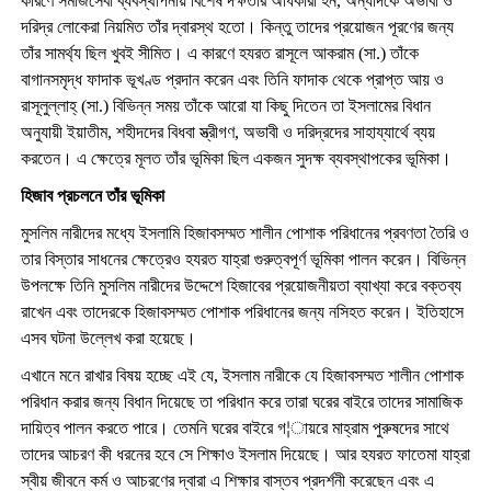
কারণে সমাজসেবা ব্যবস্থাপনায় বিশেষ দক্ষতার অধিকারী হন, অন্যদিকে অভাবী ও
দরিদ্র লোকেরা নিয়মিত তাঁর দ্বারস্থ হতো। কিন্তু তাদের প্রয়োজন পূরণের জন্য
তাঁর সামর্থ্য ছিল খুবই সীমিত। এ কারণে হযরত রাসূলে আকরাম (সা.) তাঁকে
বাগানসমৃদ্ধ ফাদাক ভূখণ্ড প্রদান করেন এবং তিনি ফাদাক থেকে প্রাপ্ত আয় ও
রাসূলুল্লাহ্ (সা.) বিভিন্ন সময় তাঁকে আরো যা কিছু দিতেন তা ইসলামের বিধান
অনুযায়ী ইয়াতীম, শহীদদের বিধবা স্ত্রীগণ, অভাবী ও দরিদ্রদের সাহায্যার্থে ব্যয়
করতেন। এ ক্ষেত্রে মূলত তাঁর ভূমিকা ছিল একজন সুদক্ষ ব্যবস্থাপকের ভূমিকা।
হিজাব প্রচলনে তাঁর ভূমিকা
মুসলিম নারীদের মধ্যে ইসলামি হিজাবসম্মত শালীন পোশাক পরিধানের প্রবণতা তৈরি ও
তার বিস্তার সাধনের ক্ষেত্রেও হযরত যাহ্রা গুরুত্বপূর্ণ ভূমিকা পালন করেন। বিভিন্ন
উপলক্ষে তিনি মুসলিম নারীদের উদ্দেশে হিজাবের প্রয়োজনীয়তা ব্যাখ্যা করে বক্তব্য
রাখেন এবং তাদেরকে হিজাবসম্মত পোশাক পরিধানের জন্য নসিহত করেন। ইতিহাসে
এসব ঘটনা উল্লেখ করা হয়েছে।
এখানে মনে রাখার বিষয় হচ্ছে এই যে, ইসলাম নারীকে যে হিজাবসম্মত শালীন পোশাক
পরিধান করার জন্য বিধান দিয়েছে তা পরিধান করে তারা ঘরের বাইরে তাদের সামাজিক
দায়িত্ব পালন করতে পারে। তেমনি ঘরের বাইরে গ¦ায়রে মাহ্রাম পুরুষদের সাথে
তাদের আচরণ কী ধরনের হবে সে শিক্ষাও ইসলাম দিয়েছে। আর হযরত ফাতেমা যাহ্রা
স্বীয় জীবনে কর্ম ও আচরণের দ্বারা এ শিক্ষার বাস্তব প্রদর্শনী করেছেন এবং এ