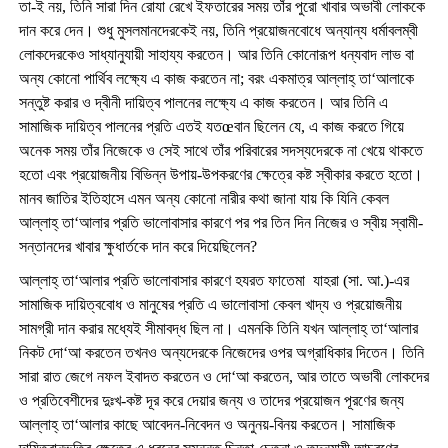
তা-ই নয়, তিনি সারা দিন রোযা রেখে ইফতারের সময় তাঁর পুরো খাবার অভাবী লোককে
দান করে দেন। শুধু মুসলমানদেরকেই নয়, তিনি প্রয়োজনবোধে অন্যান্য ধর্মাবলম্বী
লোকদেরকেও সাধ্যানুযায়ী সাহায্য করতেন। আর তিনি কোনোরূপ ধন্যবাদ লাভ বা
অন্য কোনো পার্থিব লক্ষ্যে এ কাজ করতেন না; বরং একমাত্র আল্লাহ্ তা‘আলাকে
সন্তুষ্ট করার ও দ্বীনী দায়িত্ব পালনের লক্ষ্যে এ কাজ করতেন। আর তিনি এ
সামাজিক দায়িত্ব পালনের প্রতি এতই যতœবান ছিলেন যে, এ কাজ করতে গিয়ে
অনেক সময় তাঁর নিজেকে ও সেই সাথে তাঁর পরিবারের সদস্যদেরকে না খেয়ে থাকতে
হতো এবং প্রয়োজনীয় বিভিন্ন উপায়-উপকরণের ক্ষেত্রে কষ্ট স্বীকার করতে হতো।
মানব জাতির ইতিহাসে এমন অন্য কোনো নারীর কথা জানা যায় কি যিনি কেবল
আল্লাহ্ তা‘আলার প্রতি ভালোবাসার কারণে পর পর তিন দিন নিজের ও স্বীয় স্বামী-
সন্তানদের খাবার ক্ষুধার্তকে দান করে দিয়েছিলেন?
আল্লাহ্ তা‘আলার প্রতি ভালোবাসার কারণে হযরত ফাতেমা যাহরা (সা. আ.)-এর
সামাজিক দায়িত্ববোধ ও মানুষের প্রতি এ ভালোবাসা কেবল খাদ্য ও প্রয়োজনীয়
সামগ্রী দান করার মধ্যেই সীমাবদ্ধ ছিল না। এমনকি তিনি যখন আল্লাহ্ তা‘আলার
নিকট দো‘আ করতেন তখনও অন্যদেরকে নিজেদের ওপর অগ্রাধিকার দিতেন। তিনি
সারা রাত জেগে নফল ইবাদত করতেন ও দো‘আ করতেন, আর তাতে অভাবী লোকদের
ও প্রতিবেশীদের দুঃখ-কষ্ট দূর করে দেয়ার জন্য ও তাদের প্রয়োজন পূরণের জন্য
আল্লাহ্ তা‘আলার কাছে আবেদন-নিবেদন ও অনুনয়-বিনয় করতেন। সামাজিক