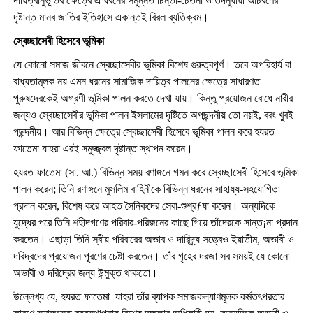
দায়িত্বানুভূতির ক্ষেত্রে এ ধরনের সমুন্নত চিন্তা-চেতনা ও তদনুযায়ী আচরণের
দৃষ্টান্ত মানব জাতির ইতিহাসে একান্তই বিরল ব্যতিক্রম।
স্বেচ্ছাসেবী হিসেবে ভূমিকা
যে কোনো সমাজ জীবনে স্বেচ্ছাসেবীর ভূমিকা বিশেষ গুরুত্বপূর্ণ। তবে অপরিহার্য বা
বাধ্যতামূলক নয় এমন ধরনের সামাজিক দায়িত্ব পালনের ক্ষেত্রে সাধারণত
পুরুষদেরকেই অগ্রণী ভূমিকা পালন করতে দেখা যায়। কিন্তু প্রয়োজন বোধে নারীর
জন্যও স্বেচ্ছাসেবীর ভূমিকা পালন ইসলামের দৃষ্টিতে অপছন্দনীয় তো নয়ই, বরং খুবই
পছন্দনীয়। আর বিভিন্ন ক্ষেত্রে স্বেচ্ছাসেবী হিসেবে ভূমিকা পালন করে হযরত
ফাতেমা যাহরা এরই সমুজ্জ্বল দৃষ্টান্ত স্থাপন করেন।
হযরত ফাতেমা (সা. আ.) বিভিন্ন সময় রণাঙ্গনে গমন করে স্বেচ্ছাসেবী হিসেবে ভূমিকা
পালন করেন; তিনি রণাঙ্গনে মুসলিম বাহিনীকে বিভিন্ন ধরনের সাহায্য-সহযোগিতা
প্রদান করেন, বিশেষ করে আহত সৈনিকদের সেবা-শুশ্রƒষা করেন। অন্যদিকে
যুদ্ধের পরে তিনি শহীদগণের পরিবার-পরিজনের কাছে গিয়ে তাঁদেরকে সান্ত¡না প্রদান
করতেন। এছাড়া তিনি স্বীয় পরিবারের অভাব ও দারিদ্র্য সত্ত্বেও ইয়াতীম, অভাবী ও
দরিদ্রদের প্রয়োজন পূরণের চেষ্টা করতেন। তাঁর গৃহের দরজা সব সময়ই যে কোনো
অভাবী ও দরিদ্রের জন্য উন্মুক্ত থাকতো।
উল্লেখ্য যে, হযরত ফাতেমা যাহরা তাঁর ব্যাপক সমাজকল্যাণমূলক কর্মতৎপরতার