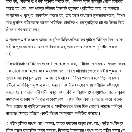
হতে হয়, যেভাবে দুঃখ-কষ্ট স্বীকার করতে হয়, এমনকি স্বীয় জন্মভূমি থেকে হিজরত
করতে হয় এবং শেষ পর্যন্ত মদীনায় ইসলামি হুকূমাত প্রতিষ্ঠিত হবার পর অনবরত
আগ্রাসন ও যুদ্ধের মোকাবিলা করতে হয়, তার ফলে তৎকালে মুসলমানদেরকে, বিশেষ
করে মুসলিম নারীদেরকে অনেক শারীরিক, মানসিক ও মনস্তাত্ত্বিক চাপের ভিতর দিয়ে
জীবন যাপন করতে হয়।
এ প্রসঙ্গে এখানে এসে আমরা আধুনিক চিকিৎসাবিজ্ঞানের দৃষ্টিতে বিভিন্ন দিক থেকে
নারী ও পুরুষের মধ্যে যেসব পার্থক্য রয়েছে তার ওপরে সংক্ষেপে দৃষ্টিপাত করতে
চাই।
চিকিৎসাবিজ্ঞানের বিভিন্ন গবেষণা থেকে জানা যায়, শারীরিক, মানসিক ও মনস্তাত্ত্বিক
দিক থেকে এবং বিশেষ করে আবেগজনিত চাপ মোকাবিলার ক্ষেত্রে নারীরা পুরুষদের
তুলনায় অপেক্ষাকৃত দুর্বল। অন্যদিকে মায়ের দায়িত্ব পালন করতে গিয়ে একজন
নারীকে অতিরিক্ত ব্যথা-বেদনা, যন্ত্রণা এবং দীর্ঘ সময়ের জন্য শারীরিক কষ্ট সহ্য
করতে হয়। এছাড়া নারী স্বীয় সন্তান-সন্ততি ও প্রিয়জনদের ব্যাপারে তাদের পুরুষ
সমপক্ষের তুলনায় অধিকতর আবেগপ্রবণ। এসব বিষয় এবং এ ধরনের আরো কতক
বিষয় রয়েছে যা ব্যক্তিগতভাবে ও সামষ্টিকভাবে উভয় দিক থেকেই সমাজে দায়িত্ব
পালনের ক্ষেত্রে নারীকে একটি বিশেষ অবস্থানে অধিষ্ঠিত করেছে।
এ পরিপ্রেক্ষিত মাথায় রেখে আমরা, হযরত ফাতেমা যাহ্রা (সা. আ.) স্বীয় সংক্ষিপ্ত
জীবন কালে তৎকালীন আরব সমাজে, বিশেষত ইসলামের প্রথম যুগের কঠিন সময়ে যে