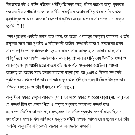
হিজরতের কষ্ট ও কঠিন পরিবেশ-পরিস্থিতি সহ্য করে, জীবন ধারণের জন্য ন্যূনতম
প্রয়োজনীয় উপায়-উপকরণ ও আর্থিক সামর্থ্যরে অভাব হাসিমুখে মেনে নিয়ে এবং
যুদ্ধবিগ্রহ ও আরো অনেক বিরূপ পরিস্থিতির মধ্যে কীভাবে তাঁর পক্ষে এটা সম্ভব
হয়েছিল?!!!
এসব প্রশ্নের একটাই জবাব হতে পারে, তা হচ্ছে, একমাত্র আল্লাহ্ তা‘আলা ও তাঁর
রাসূলের সাথে তাঁর সুগভীর ও শক্তিশালী আত্মিক সম্পর্কের কারণে, ইসলামের জন্য
তাঁর পরিপূর্ণরূপে নিবেদিতপ্রাণ হওয়ার কারণে এবং আল্লাহ্ তা‘আলার কাছে তাঁর
পরিপূর্ণরূপে আত্মসমর্পণ, আত্মিকভাবে আল্লাহ্ তা‘আলার সান্নিধ্যে উপনীত হওয়া ও
আল্লাহ্র জন্য আত্মবিলয়ের কারণে তাঁর পক্ষে এটা সম্ভবপর হয়েছিল। আমরা
আল্লাহ্ তা‘আলার সাথে হযরত ফাতেমা যাহ্রা (সা. আ.)-এর এ বিশেষ সম্পর্কের
প্রতিফলন দেখতে পাই তাঁর দো‘আয়ে নূরে এবং ইতিহাস গ্রন্থাবলিতে উদ্ধৃত তাঁর
বিভিন্ন বক্তব্যে ও তাঁর ইবাদতের বর্ণনাসমূহে।
অন্যদিকে হযরত রাসূলে আকরাম (সা.)-এর সাথে হযরত ফাতেমা যাহ্রা (সা. আ.)-এর
যে সম্পর্ক ছিল তা কেবল পিতা ও কন্যার মধ্যকার আবেগের সম্পর্ক তথা
রক্তসম্পর্কজনিত ভালোবাসা, স্নেহ-মমতা ও ভক্তিশ্রদ্ধার সম্পর্ক মাত্র ছিল না;
বরং তাঁদের সম্পর্ক ছিল অধিকতর সমুন্নত দ্বীনী সম্পর্ক, আল্লাহর রাসূলের সাথে তাঁর
একনিষ্ঠ অনুসারীর শক্তিশালী আত্মিক ও আধ্যাত্মিক সম্পর্ক।