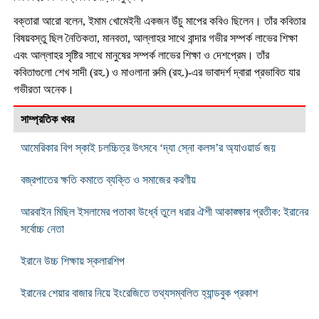
বক্তারা আরো বলেন, ইমাম খোমেইনী একজন উঁচু মাপের কবিও ছিলেন। তাঁর কবিতার
বিষয়বস্তু ছিল নৈতিকতা, মানবতা, আল্লাহর সাথে বান্দার গভীর সম্পর্ক লাভের শিক্ষা
এবং আল্লাহর সৃষ্টির সাথে মানুষের সম্পর্ক লাভের শিক্ষা ও দেশপ্রেম। তাঁর
কবিতাগুলো শেখ সাদী (রহ.) ও মাওলানা রুমি (রহ.)-এর ভাবাদর্শ দ্বারা প্রভাবিত যার
গভীরতা অনেক।
সাম্প্রতিক খবর
আমেরিকার বিগ স্কাই চলচ্চিত্র উৎসবে ‘দ্যা স্নো কলস’র অ্যাওয়ার্ড জয়
বজ্রপাতের ক্ষতি কমাতে ব্যক্তি ও সমাজের করণীয়
আরবাইন মিছিল ইসলামের পতাকা উর্ধ্বে তুলে ধরার ঐশী আকাঙ্ক্ষার প্রতীক: ইরানের
সর্বোচ্চ নেতা
ইরানে উচ্চ শিক্ষায় স্কলারশিপ
ইরানের শেয়ার বাজার নিয়ে ইংরেজিতে তথ্যসম্বলিত হ্যান্ডবুক প্রকাশ