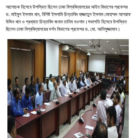
আলোচক হিসেবে উপস্থিত ছিলেন ঢাকা বিশ্ববিদ্যালয়ের আইন বিভাগের প্রফেসর
ড. মাইমুল ইসলাম খান, বিশিষ্ট ইসলামি চিন্তাবিদ হুজ্জাতুল ইসলাম মোহাম্মদ আশরাফ
উদ্দিন খান ও প্রখ্যাত চিন্তাবিদ জনাব তানিম নওশাদ।সভাপতি হিসেবে উপস্থিত
ছিলেন ঢাকা বিশ্ববিদ্যালয়ের দর্শন বিভাগের প্রফেসর ড. মো. আনিসুজ্জামান।