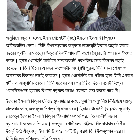
অনুষ্ঠানে বক্তারা বলেন, ইমাম খোমেইনী (রহ.) ইরানের ইসলামি বিপ্লবের
অবিসংবাদিত নেতা। তিনি বিশ্বসভ্যতার অন্যতম লালনভূমি ইরানে আড়াই হাজার
বছরের প্রাচীন রাজতন্ত্রের উত্তরাধিকারী পাহলভী বংশের স্বৈরাচারী শাসনকে উৎখাত
করেন। ইমাম খোমেইনী আজীবন সাম্রাজ্যবাদী পরাশক্তিগুলোর বিরুদ্ধে লড়াই
করেছেন। তিনি ছিলেন একজন আপোসহীন সংগ্রামী পুরুষ, যিনি সকল শোষণ ও
অনাচারের বিরুদ্ধে লড়াই করেছেন। ইমাম খোমেইনীর বড় পরিচয় হলো তিনি একজন
ধর্মীয় ও আধ্যাত্মিক নেতা। তিনি সত্যের ওপর প্রতিষ্ঠিত ছিলেন বলেই বিশ্বের
পরাশক্তিগুলো ইরানের বিপক্ষে ষড়যন্ত্র করেও সফলতা লাভ করতে পারে নি।
ইরানের ইসলামি বিপ্লব দুনিয়ার মুসলমানের কাছে, মুসলিম-অমুসলিম নির্বিশেষে সমগ্র
মানবতার কাছে এক নুতন দিগন্ত উন্মোচন করে। ইমাম খোমেইনী (র.)-এর সুযোগ্য
নেতৃত্বে ইরানের ইসলামি বিপ্লব ‘ইসলাম’সম্পর্কে প্রচলিত সংকীর্ণ অনেক
ধ্যানধারণাকে বদলে দিয়েছে। দলপূজা, গোষ্ঠীতন্ত্র, খণ্ডিত চিন্তাধারার বেষ্টনীর
ঊর্ধ্বে উঠে ঐক্যবদ্ধ ইসলামি উম্মাহর একটি উঁচু ধারণা তিনি উপস্থাপন করেন।
তিনি ছিলেন সর্বপ্রকার গোঁড়ামিমুক্ত।