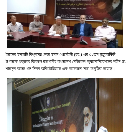
ইরানের ইসলামি বিপ্লবের নেতা ইমাম খোমেইনী (রহ.)-এর ৩০তম মৃত্যুবার্ষিকী
উপলক্ষে শুক্রবার বিকেলে রাজধানীর বাংলাদেশ মেডিকেল অ্যাসোসিয়েশনের শহীদ ডা.
শামসুল আলম খান মিলন অডিটোরিয়ামে এক আলোচনা সভা অনুষ্ঠিত হয়েছে।