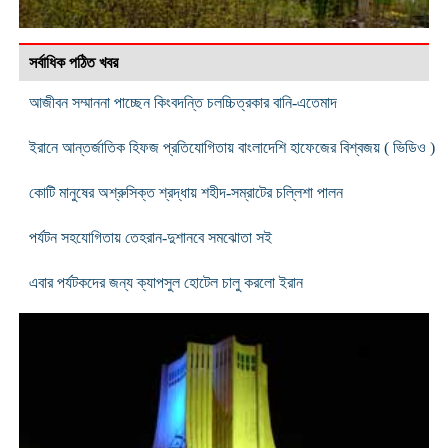
সর্বাধিক পঠিত খবর
আজীবন সম্মাননা পাচ্ছেন কিংবদন্তি চলচ্চিত্রকার বানি-এতেমাদ
ইরানে আন্তর্জাতিক হিফজ প্রতিযোগিতায় বাংলাদেশি হাফেজের বিশ্বজয় ( ভিডিও )
কোটি মানুষের অশ্রুসিক্ত শ্রদ্ধায় শহীদ-সম্রাটের চল্লিশা পালন
পর্যটন সহযোগিতায় তেহরান-দুশানবে সমঝোতা সই
এবার পর্যটকদের জন্য ক্যাপসুল হোটেল চালু করলো ইরান