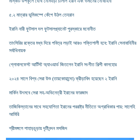
মাস্কাট উপকূলে যৌথ নৌমহড়া চালাল ইরান এবং ওমানের নৌবাহিনী
৫.২ মাত্রার ভূমিকম্পে কেঁপে উঠল তেহরান
ইরানি নারী ফুটসাল দল ফুটসালপ্ল্যানেট পুরস্কারে মনোনীত
তাংসিরির রক্তের মধ্য দিয়ে পবিত্র লড়াই আরও শক্তিশালী হবে: ইরানি সেনাবাহিনীর
সর্বাধিনায়ক
গ্লোবালফেস্ট আর্টিস্ট অ্যাওয়ার্ড জিতলেন ইরানি সংগীত শিল্পী কালহোর
২০২৪ সালে বিশ্ব সেরা উশু (তায়কোয়ান্দো) ক্রীড়াবিদ হয়েছেন ২ ইরানি
মার্কিন উৎসবে সেরা সহ-অভিনেত্রী ইরানের ফারজাদ
তাজিকিস্তানের সাথে সহযোগিতা ইরানের পররাষ্ট্র নীতিতে অগ্রাধিকার পায়: সালেহি
আমিরি
শ্রীমঙ্গলে পাহাড়চূড়ায় দৃষ্টিনন্দন মসজিদ