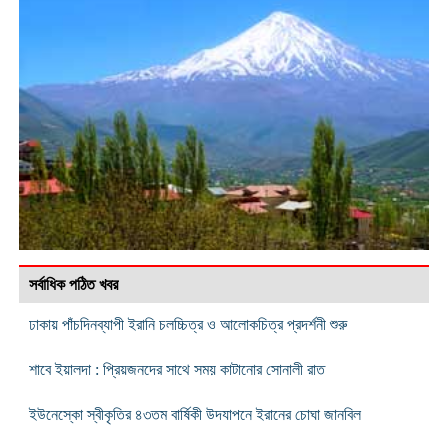
সর্বাধিক পঠিত খবর
ঢাকায় পাঁচদিনব্যাপী ইরানি চলচ্চিত্র ও আলোকচিত্র প্রদর্শনী শুরু
শাবে ইয়ালদা : প্রিয়জনদের সাথে সময় কাটানোর সোনালী রাত
ইউনেস্কো স্বীকৃতির ৪৩তম বার্ষিকী উদযাপনে ইরানের চোঘা জানবিল