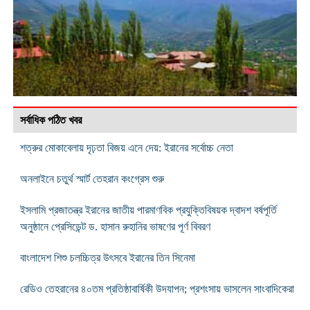
সর্বাধিক পঠিত খবর
শত্রুর মোকাবেলায় দৃঢ়তা বিজয় এনে দেয়: ইরানের সর্বোচ্চ নেতা
অনলাইনে চতুর্থ স্মার্ট তেহরান কংগ্রেস শুরু
ইসলামি প্রজাতন্ত্র ইরানের জাতীয় পারমাণবিক প্রযুক্তিবিষয়ক দ্বাদশ বর্ষপূর্তি
অনুষ্ঠানে প্রেসিডেন্ট ড. হাসান রুহানির ভাষণের পূর্ণ বিবরণ
বাংলাদেশ শিশু চলচ্চিত্র উৎসবে ইরানের তিন সিনেমা
রেডিও তেহরানের ৪০তম প্রতিষ্ঠাবার্ষিকী উদযাপন; প্রশংসায় ভাসলেন সাংবাদিকেরা