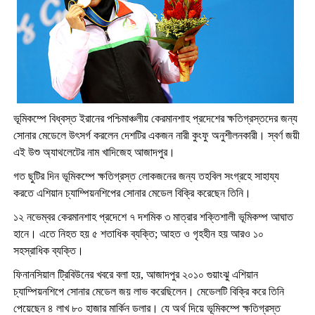
ভূমিকম্পে বিধ্বস্ত ইরানের পশ্চিমাঞ্চলীয় কেরমানশাহ প্রদেশের ক্ষতিগ্রস্তদের জন্য
সোনার মেডেলে উৎসর্গ করলেন দেশটির একজন নারী কুংফু অনুশীলনকারী। স্বর্ণ জয়ী
এই উশু অ্যাথলেটের নাম খাদিজেহ আজাদপুর।
গত ছুটির দিন ভূমিকম্পে ক্ষতিগ্রস্ত লোকজনের জন্য তহবিল সংগ্রহে সাহায্য
করতে এশিয়ান চ্যাম্পিয়নশিপের সোনার মেডেল বিক্রি করেছেন তিনি।
১২ নভেম্বর কেরমানশাহ প্রদেশে ৭ দশমিক ৩ মাত্রার শক্তিশালী ভূমিকম্প আঘাত
হানে। এতে নিহত হয় ৫ শতাধিক ব্যক্তি; আহত ও গৃহহীন হয় আরও ১০
সহস্রাধিক ব্যক্তি।
ফিনানসিয়াল ট্রিবিউনের খবরে বলা হয়, আজাদপুর ২০১০ গুয়াংঝু এশিয়ান
চ্যাম্পিয়নশিপে সোনার মেডেল জয় লাভ করেছিলেন। মেডেলটি বিক্রি করে তিনি
পেয়েছেন ৪ লাখ ৮০ হাজার মার্কিন ডলার। যে অর্থ দিয়ে ভূমিকম্পে ক্ষতিগ্রস্ত