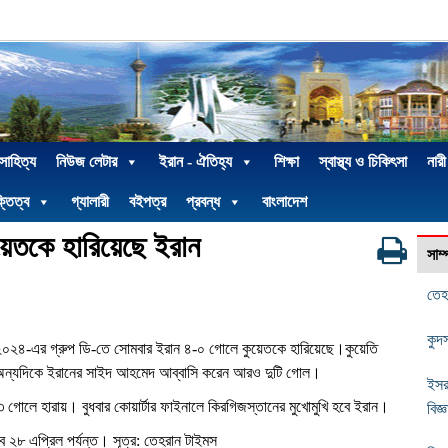
 সাহিত্য
নিউজ লেটার
ইরান - ঐতিহ্য
শিক্ষা
স্বাস্থ্য ও চিকিৎসা
নারী
্তিত্ব
গ্যালারী
বইপত্র
প্রবন্ধ
বাংলাদেশ
েতকে হারিয়েছে ইরান
সাম
তেহ
কুদ
২০২৪-এর গ্রুপ ডি-তে সোমবার ইরান ৪-০ গোলে কুয়েতকে হারিয়েছে।কুয়েতি
। অন্যদিকে ইরানের সাইদ আহমেদ আব্বাসি করেন আরও দুটি গোল।
ইসর
োলে হারায়। বুধবার কোয়ার্টার ফাইনালে কিরগিজস্তানের মুখোমুখি হবে ইরান।
বিজ্ঞ
বে ২৮ এপ্রিল পর্যন্ত। সূত্র: তেহরান টাইমস