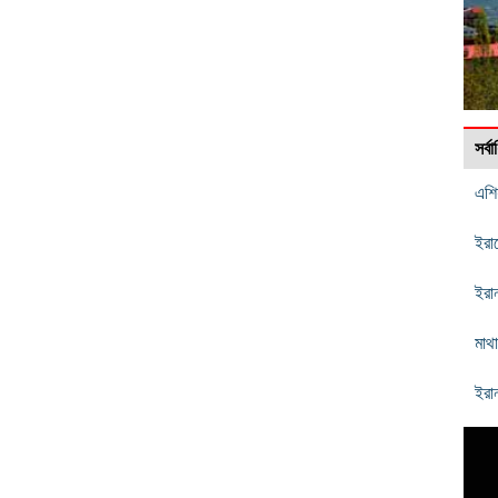
সর্
এশি
ইরা
ইরান
মাথ
ইরান