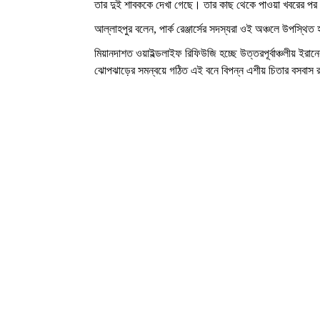
তার দুই শাবককে দেখা গেছে। তার কাছ থেকে পাওয়া খবরের পর পা
আল্লাহপুর বলেন, পার্ক রেঞ্জার্সের সদস্যরা ওই অঞ্চলে উপস্থ
মিয়ানদাশত ওয়াইল্ডলাইফ রিফিউজি হচ্ছে উত্তরপূর্বাঞ্চলীয় ইরা
ঝোপঝাড়ের সমন্বয়ে গঠিত এই বনে বিপন্ন এশীয় চিতার বসবাস র