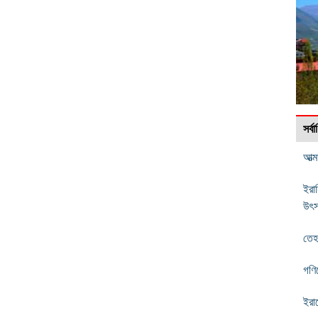
সর্
আত্
ইরা
উৎ
তেহ
গণিত
ইরা