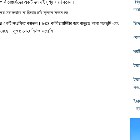
‘ব্
র্ক রেঞ্জার্সদের একটি দল ওই দৃশ্য ধারণ করেন।
করে
িত হয়ে সফলভাবে মা চিতার ছবি তুলতে সক্ষম হন।
নের একটি সংরক্ষিত বনাঞ্চল। ৮৪৪ বর্গকিলোমিটার জায়গাজুড়ে আধা-মরুভূমি এবং
ঈদে
য়েছে। সূত্র: মেহর নিউজ এজেন্সি।
বেল
শ্র
ইরান
ইরা
সহয
ইমা
: ইর