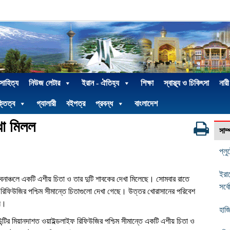
 সাহিত্য
নিউজ লেটার
ইরান - ঐতিহ্য
শিক্ষা
স্বাস্থ্য ও চিকিৎসা
নারী
্তিত্ব
গ্যালারী
বইপত্র
প্রবন্ধ
বাংলাদেশ
খা মিলল
সাম
প্ল
ইরা
বনাঞ্চলে একটি এশীয় চিতা ও তার দুটি শাবকের দেখা মিলেছে। সোমবার রাতে
সর্ব
ইফ রিফিউজির পশ্চিম সীমান্তে চিতাগুলো দেখা গেছে। উত্তর খোরাসানের পরিবেশ
ান।
হাজ
াউন্টির মিয়ানদাশত ওয়াইল্ডলাইফ রিফিউজির পশ্চিম সীমান্তে একটি এশীয় চিতা ও