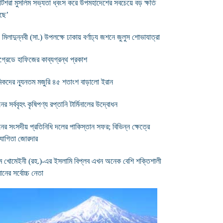
রিটিশরা মুসলিম সভ্যতা ধ্বংস করে উপমহাদেশের সবচেয়ে বড় ক্ষতি
ছে’
 মিলাদুন্নবী (সা.) উপলক্ষে ঢাকায় বর্ণাঢ্য জশনে জুলুস শোভাযাত্রা
গ্রেডে হাফিজের কাব্যগ্রন্থ প্রকাশ
মিকদের ন্যূনতম মজুরি ৪৫ শতাংশ বাড়ালো ইরান
ের সর্ববৃহৎ কৃষিপণ্য রপ্তানি টার্মিনালের উদ্বোধন
নের সংসদীয় প্রতিনিধি দলের পাকিস্তান সফর; বিভিন্ন ক্ষেত্রে
োগিতা জোরদার
ম খোমেইনী (রহ.)-এর ইসলামি বিপ্লব এখন অনেক বেশি শক্তিশালী
ানের সর্বোচ্চ নেতা