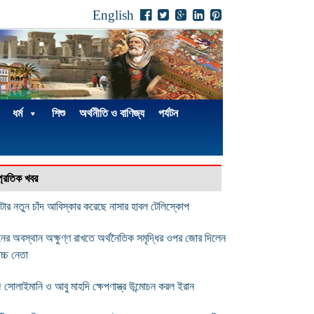
English
ধর্ম
শিশু
অর্থনীতি ও বাণিজ্য
পর্যটন
্প্রতিক খবর
ুটোর নতুন চাঁদ আবিস্কার করেছে নাসার হাবল টেলিস্কোপ
নের অবস্থান অক্ষুণ্ণ রাখতে অর্থনৈতিক সমৃদ্ধির ওপর জোর দিলেন
োচ্চ নেতা
ি সোলাইমানি ও আবু মাহদি ক্ষেপণাস্ত্র উন্মোচন করল ইরান