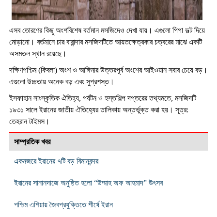
এসব তোরণের কিছু অংশবিশেষ বর্তমান মসজিদেও দেখা যায়। এগুলো পিপা ভল্ট দিয়ে
মোড়ানো। বর্তমানে চার বারান্দার মসজিদটিতে আয়তক্ষেত্রকার চত্বরের মাঝে একটি
অসমতল স্থান রয়েছে।
দক্ষিণপশ্চিম (কিবলা) অংশ ও আঙ্গিনার উত্তরপূর্ব অংশের আইওয়ান সবার চেয়ে বড়।
এগুলো উচ্চতায় অনেক বড় এবং সুপ্রশস্ত।
ইসফাহান সাংস্কৃতিক ঐতিহ্য, পর্যটন ও হস্তশিল্প দপ্তরের তথ্যমতে, মসজিদটি
১৯৩১ সালে ইরানের জাতীয় ঐতিহ্যের তালিকায় অন্তর্ভুক্ত করা হয়। সূত্র:
তেহরান টাইমস।
সাম্প্রতিক খবর
একনজরে ইরানের ৭টি বড় বিমানবন্দর
ইরানের সানানদাজে অনুষ্ঠিত হলো “উম্মাহ অফ আহমাদ” উৎসব
পশ্চিম এশিয়ায় জৈবপ্রযুক্তিতে শীর্ষে ইরান