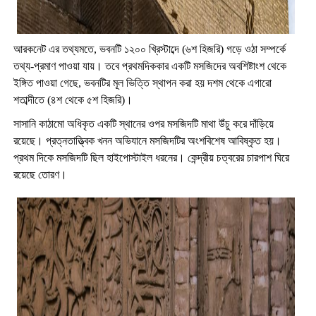
আরকনেট এর তথ্যমতে, ভবনটি ১২০০ খ্রিস্টাব্দে (৬শ হিজরি) গড়ে ওঠা সম্পর্কে
তথ্য-প্রমাণ পাওয়া যায়। তবে প্রথমদিককার একটি মসজিদের অবশিষ্টাংশ থেকে
ইঙ্গিত পাওয়া গেছে, ভবনটির মূল ভিত্তি স্থাপন করা হয় দশম থেকে এগারো
শতাব্দীতে (৪শ থেকে ৫শ হিজরি)।
সাসানি কাঠামো অধিকৃত একটি স্থানের ওপর মসজিদটি মাথা উঁচু করে দাঁড়িয়ে
রয়েছে। প্রত্নতাত্ত্বিক খনন অভিযানে মসজিদটির অংশবিশেষ আবিষ্কৃত হয়।
প্রথম দিকে মসজিদটি ছিল হাইপোস্টাইল ধরনের। কেন্দ্রীয় চত্বরের চারপাশ ঘিরে
রয়েছে তোরণ।