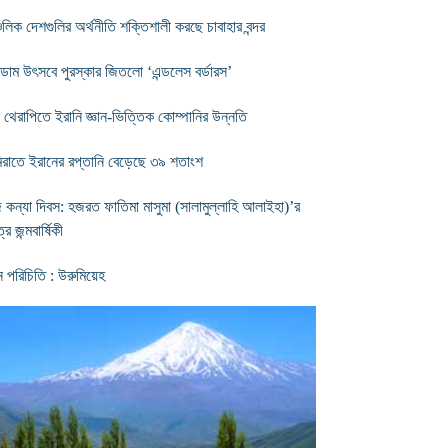
চলিক দেশগুলির অর্থনীতি শক্তিশালী করছে চাবাহার বন্দর
রডাম উৎসবে পুরস্কার জিতলো ‘এন্ডলেস বর্ডারস’
 থেরাপিতে ইরানি জ্ঞান-ভিত্তিক কোম্পানির উন্নতি
রাতে ইরানের রপ্তানি বেড়েছে ৩৯ শতাংশ
কন্যা দিবস: হজরত ফাতিমা মাসুমা (সালামুল্লাহি আলাইহা)’র
্র জন্মবার্ষিকী
ন পরিচিতি : উরুমিয়েহ