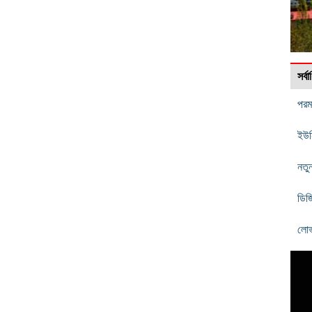
সর্
পরম
ইউন
নতু
ডিজ
লোভ