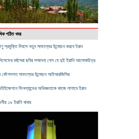
বাধিক পঠিত খবর
াণু প্রযুক্তি দিবসে নতুন সাফল্যের উন্মোচন করবে ইরান
িসেফের বর্ষসেরা ছবির সম্মাননা পেল যে দুই ইরানি আলোকচিত্র
ন কৌশলগত সাফল্যের উন্মোচন আইআরজিসির
িটাইজেশনে ফিনল্যান্ডের অভিজ্ঞতাকে কাজে লাগাবে ইরান
নীয় ১৯ ইরানি খাবার