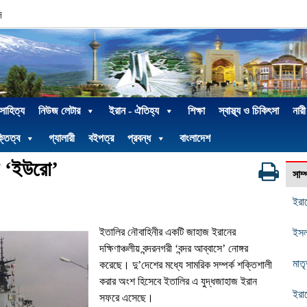
দ
 সাহিত্য
নিউজ লেটার
ইরান - ঐতিহ্য
শিক্ষা
স্বাস্থ্য ও চিকিৎসা
নারী
্তিত্ব
গ্যালারী
বইপত্র
প্রবন্ধ
বাংলাদেশ
জ ‘ইউরো’
সাম
ইরান
ইতালির নৌবাহিনীর একটি জাহাজ ইরানের
ইসল
দক্ষিণাঞ্চলীয় বন্দরনগরী
‘
বন্দর আব্বাসে
’
নোঙ্গর
মাতৃ
করেছে। দু
’
দেশের মধ্যে সামরিক সম্পর্ক শক্তিশালী
করার অংশ হিসেবে ইতালির এ যুদ্ধজাহাজ ইরান
ইরা
সফরে এসেছে।