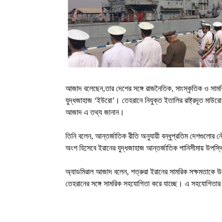
আজাদ বলেছেন
,
তার দেশের সঙ্গে রাজনৈতিক
,
সাংস্কৃতিক ও সাম
যুদ্ধজাহাজ
‘
ইউরো
’
। তেহরানে নিযুক্ত ইতালির রাষ্ট্রদূত মাউর
আজাদ এ তথ্য জানান।
তিনি বলেন
,
আন্তর্জাতিক রীতি অনুযায়ী বন্ধুপ্রতিম দেশগুলো
অংশ হিসেবে ইরানের যুদ্ধজাহাজ আন্তর্জাতিক পানিসীমায় উপস্
অ্যাডমিরাল আজাদ বলেন
,
শত্রুরা ইরানের সামরিক সক্ষমতাকে উপ
তেহরানের সঙ্গে সামরিক সহযোগিতা করে যাচ্ছে। এ সহযোগিতা