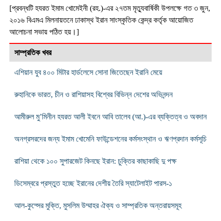
[প্রবন্ধটি হযরত ইমাম খোমেইনী (রহ.)-এর ২৭তম মৃত্যুবার্ষিকী উপলক্ষে গত ৩ জুন,
২০১৬ বিএমএ মিলনায়তনে ঢাকাস্থ ইরান সাংস্কৃতিক কেন্দ্র কর্তৃক আয়োজিত
আলোচনা সভায় পঠিত হয়।]
সাম্প্রতিক খবর
এশিয়ান যুব ৪০০ মিটার হার্ডলেসে সোনা জিতেছেন ইরানি মেয়ে
রুহানিকে ভারত, চীন ও রাশিয়াসহ বিশ্বের বিভিন্ন দেশের অভিনন্দন
আমীরুল মু’মিনীন হযরত আলী ইবনে আবি তালেব (আ.)-এর ব্যক্তিত্ব ও অবদান
অনগ্রসরদের জন্য ইমাম খোমেনি ফাউন্ডেশনের কর্মসংস্থান ও ঋণপ্রদান কর্মসূচি
রাশিয়া থেকে ১০০ সুপারজেট কিনছে ইরান: চুক্তির কাছাকাছি দু পক্ষ
ডিসেম্বরে প্রস্তুত হচ্ছে ইরানের দেশীয় তৈরি স্যাটেলাইট পারস-১
আল-কুদ্সের মুক্তি, মুসলিম উম্মাহর ঐক্য ও সাম্প্রতিক অন্তরায়সমূহ