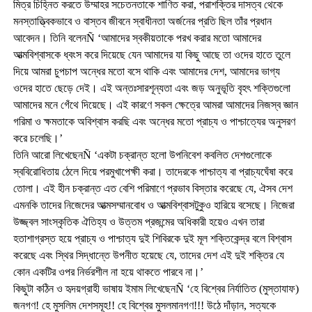
মিত্র চিহ্নিত করতে উম্মাহর সচেতনতাকে শাণিত করা, পরাশক্তির দাসত্ব থেকে
মনস্তাত্ত্বিকভাবে ও বাস্তব জীবনে স্বাধীনতা অর্জনের প্রতি ছিল তাঁর প্রধান
আবেদন। তিনি বলেনÑ ‘আমাদের স্বকীয়তাকে পরখ করার মতো আমাদের
আত্মবিশ্বাসকে ধ্বংস করে দিয়েছে যেন আমাদের যা কিছু আছে তা ওদের হাতে তুলে
দিয়ে আমরা চুপচাপ অন্ধের মতো বসে থাকি এবং আমাদের দেশ, আমাদের ভাগ্য
ওদের হাতে ছেড়ে দেই। এই অন্তঃসারশূন্যতা এবং জড় অনুভূতি বৃহৎ শক্তিগুলো
আমাদের মনে গেঁথে দিয়েছে। এই কারণে সকল ক্ষেত্রে আমরা আমাদের নিজস্ব জ্ঞান
গরিমা ও ক্ষমতাকে অবিশ্বাস করছি এবং অন্ধের মতো প্রাচ্য ও পাশ্চাত্যের অনুসরণ
করে চলেছি।’
তিনি আরো লিখেছেনÑ ‘একটা চক্রান্ত হলো উপনিবেশ কবলিত দেশগুলোকে
স্ববিরোধিতায় ঠেলে দিয়ে পরমুখাপেক্ষী করা। তাদেরকে পাশ্চাত্য বা প্রাচ্যঘেঁষা করে
তোলা। এই হীন চক্রান্ত এত বেশি পরিমাণে প্রভাব বিস্তার করেছে যে, ঐসব দেশ
এমনকি তাদের নিজেদের আত্মসম্মানবোধ ও আত্মবিশ্বাসটুকুও হারিয়ে বসেছে। নিজেরা
উজ্জ্বল সাংস্কৃতিক ঐতিহ্য ও উত্তম প্রজন্মের অধিকারী হয়েও এখন তারা
হতাশাগ্রস্ত হয়ে প্রাচ্য ও পাশ্চাত্য দুই শিবিরকে দুই মূল শক্তিকেন্দ্র বলে বিশ্বাস
করেছে এবং স্থির সিদ্ধান্তে উপনীত হয়েছে যে, তাদের দেশ এই দুই শক্তির যে
কোন একটির ওপর নির্ভরশীল না হয়ে থাকতে পারবে না।’
কিছুটা কঠিন ও হৃদয়গ্রাহী ভাষায় ইমাম লিখেছেনÑ ‘হে বিশ্বের নির্যাতিত (মুস্তাযাফ)
জনগণ! হে মুসলিম দেশসমূহ!! হে বিশ্বের মুসলমানগণ!!! উঠে দাঁড়ান, সত্যকে