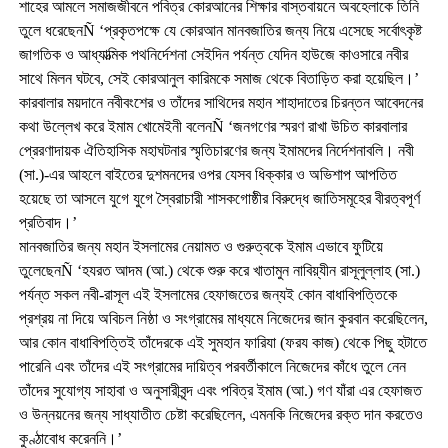
শাহের আমলে সমাজজীবনে পবিত্র কোরআনের শিক্ষার বাস্তবায়নে অবহেলাকে তিনি
তুলে ধরেছেনÑ ‘প্রকৃতপক্ষে যে কোরআন মানবজাতির জন্য নিয়ে এসেছে সর্বোৎকৃষ্ট
জাগতিক ও আধ্যাত্মিক পথনির্দেশনা সেইদিন পর্যন্ত যেদিন হাউজে কাওসারে নবীর
সাথে মিলন ঘটবে, সেই কোরআনুল কারিমকে সমাজ থেকে বিতাড়িত করা হয়েছিল।’
কারবালার ময়দানে নবীবংশের ও তাঁদের সাথিদের মহান শাহাদাতের চিরন্তন আবেদনের
কথা উল্লেখ করে ইমাম খোমেইনী বলেনÑ ‘জনগণের স্মরণ রাখা উচিত কারবালার
প্রেরণাদায়ক ঐতিহাসিক মহাঘটনার স্মৃতিচারণের জন্য ইমামদের নির্দেশনাবলি। নবী
(সা.)-এর আহলে বাইতের দুশমনদের ওপর যেসব ধিক্কার ও অভিশাপ আপতিত
হয়েছে তা আসলে যুগে যুগে স্বৈরাচারী শাসকগোষ্ঠীর বিরুদ্ধে জাতিসমূহের বীরত্বপূর্ণ
প্রতিবাদ।’
মানবজাতির জন্য মহান ইসলামের নেয়ামত ও গুরুত্বকে ইমাম এভাবে ফুটিয়ে
তুলেছেনÑ ‘হযরত আদম (আ.) থেকে শুরু করে খাতামুন নাবিয়্যীন রাসূলুল্লাহ (সা.)
পর্যন্ত সকল নবী-রাসূল এই ইসলামের হেফাজতের জন্যই কোন বাধাবিপত্তিকে
প্রশ্রয় না দিয়ে অবিচল নিষ্ঠা ও সংগ্রামের মাধ্যমে নিজেদের জান কুরবান করেছিলেন,
আর কোন বাধাবিপত্তিই তাঁদেরকে এই সুমহান ফারিযা (ফরয কাজ) থেকে পিছু হটাতে
পারেনি এবং তাঁদের এই সংগ্রামের দায়িত্ব পরবর্তীকালে নিজেদের কাঁধে তুলে নেন
তাঁদের সুযোগ্য সাহাবা ও অনুসারীবৃন্দ এবং পবিত্র ইমাম (আ.) গণ যাঁরা এর হেফাজত
ও উন্নয়নের জন্য সাধ্যাতীত চেষ্টা করেছিলেন, এমনকি নিজেদের রক্ত দান করতেও
কুণ্ঠাবোধ করেননি।’