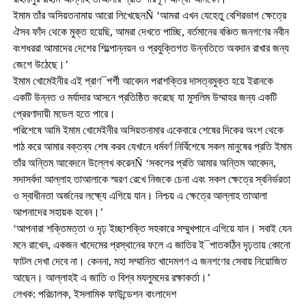
ইমাম তাঁর অসিয়তনামায় আরো লিখেছেনÑ ‘আমরা এখন যেহেতু বেশিরভাগ ক্ষেত্রে
ঐসব ফাঁদ থেকে মুক্ত হয়েছি, আমরা দেখতে পাচ্ছি, বর্তমানের বঞ্চিত জনগণের নবীন
বংশধররা আমাদের দেশের শিল্পোন্নয়ন ও প্রযুক্তিগত উন্নতিতে অবদান রাখার জন্য
জেগে উঠেছে।’
ইমাম খোমেইনীর এই প্রাণ¯পর্শী আবেদন পরাশক্তির দাসত্বমুক্ত হয়ে ইরানকে
একটি উন্নত ও মর্যাদার আসনে প্রতিষ্ঠিত করেছে যা মুসলিম উম্মাহর জন্য একটি
প্রেরণাদায়ী মডেল হতে পারে।
পরিশেষে আমি ইমাম খোমেইনীর অসিয়তনামার একেবারে শেষের দিকের অংশ থেকে
পাঠ করে আমার বক্তব্য শেষ করব যেখানে ধর্মবর্ণ নির্বিশেষে সকল মানুষের প্রতি ইমাম
তাঁর অন্তিম আবেদনে উল্লেখ করেনÑ ‘সকলের প্রতি আমার অন্তিম আবেদন,
সদাসর্বদা আল্লাহ তাআলাকে স্মরণ রেখে নিজকে চেনা এবং সকল ক্ষেত্রে স্বনির্ভরতা
ও স্বাধীনতা অর্জনের লক্ষ্যে এগিয়ে যান। নিশ্চয় এ ক্ষেত্রে আল্লাহ তাআলা
আপনাদের সহায়ক হবেন।’
‘আপনারা শক্তিমত্তা ও দৃঢ় ইচ্ছাশক্তি সহকারে সম্মুখপানে এগিয়ে যান। সবাই যেন
মনে রাখেন, একজন খাদেমের প্রস্থানের ফলে এ জাতির ই¯পাতকঠিন দৃঢ়তায় কোনো
ফাটল দেখা দেবে না। কেননা, মহা সম্মানিত খাদেমগণ এ জনগণের সেবায় নিয়োজিত
আছেন। আল্লাহই এ জাতি ও বিশ্ব মযলুমদের রক্ষাকর্তা।’
লেখক: পরিচালক, ইসলামিক ফাউন্ডেশন বাংলাদেশ