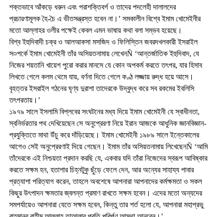
শক্তভাবে আঁকড়ে ধরুন এবং পরাশক্তিবর্গ ও তাদের পদলেহী দালালদের
প্রচারণামূলক হৈ-চৈ এ ভীতসন্ত্রস্ত হবেন না।’ সমকালীন বিশ্বে ইমাম খোমেইনীর
মতো আল্লাহর ওলীর পক্ষেই কেবল এমন ভাষায় কথা বলা সম্ভব হয়েছে।
বিশ্ব ইহুদিবাদী চক্র ও আলআকসা মসজিদ ও ফিলিস্তিন জবরদখলকারী ইসরাইল
স¤পর্কে ইমাম খোমেইনী তাঁর অসিয়তনামায় লেখেনÑ ‘আন্তর্জাতিক ইহুদিবাদ, যে
নিজের শয়তানি খায়েশ পুরো করার মানসে যে কোন অপকর্ম করতে তৎপর, যার হিসাব
লিখতে গেলে কলম থেমে যায়, বর্ণনা দিতে গেলে কণ্ঠ লজ্জায় রুদ্ধ হয়ে আসে।
বৃহত্তর ইসরাইল গঠনের ঘৃণ্য দুরাশা তাদেরকে উদ্বুদ্ধ করে সব রকমের ইবলিসি
তৎপরতায়।’
১৯৭৯ সালে ইসলামি বিপ্লবের সংঘটনের মধ্য দিয়ে ইমাম খোমেইনী যে স্বাধীনতা,
স্বনির্ভরতার পথ দেখিয়েছেন সে অনুপ্রেরণা নিয়ে ইরান আজকে আধুনিক জ্ঞানবিজ্ঞান-
প্রযুক্তিতে মাথা উঁচু করে দাঁড়িয়েছে। ইমাম খোমেইনী ১৯৮৯ সালে ইন্তেকালের
আগেও সেই অনুপ্রেরণাই দিয়ে গেছেন। ইমাম তাঁর অসিয়তনামায় লিখেছেনÑ ‘আমি
তাঁদেরকে এই নিশ্চয়তা প্রদান করছি যে, একবার যদি তাঁরা নিজেদের স্বরূপ আবিষ্কার
করতে সক্ষম হন, হতাশার চিহ্নটুকু ছুঁড়ে ফেলে দেন, আর অন্যের সাহায্য পাবার
প্রত্যাশা পরিত্যাগ করেন, তাহলে অবশেষে আপনারা আপনাদের কর্মক্ষমতা ও সকল
কিছুর উৎপাদন ক্ষমতার জ্বলন্ত প্রমাণ রাখতে সক্ষম হবেন। এদের মতো অন্যদের
সমপর্যায়েও আপনারা যেতে সক্ষম হবেন, কিন্তু তার শর্ত হলো যে, আপনারা মহাপ্রভু
রাহমানুর রাহীম আল্লাহ তাআলার প্রতি পরির্পূণ আস্থা আনবেন।’