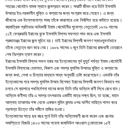
শহরের খোমেইন নামক স্থানে জন্মগ্রহন করেন। সারাটি জীবন ধরে তিনি ইসলামি
উম্মাহর ইহ-পরকালীন মুক্তি ও কল্যাণের জন্য সংগ্রাম করে গেছেন। এ জন্য
জীবনের এক উল্লেখযোগ্য সময় তাঁকে কারাগারে এবং নির্বাসিত হয়ে কাটাতে হয়েছে।
বহুমাত্রিক প্রতিভার অধিকারী ইমাম খোমেইনীর সুযোগ্য নেতৃত্বেই ১৯৭৯ সালের
১১ই ফেব্রুয়ারি ইরানের বুকে ইসলামি বিপ্লব সফলতা লাভ করে এবং ইসলামি
প্রজাতন্ত্র ইরানের জন্ম সূচিত হয়। তাই ইরানের বিপ্লবী জনগণ স্বতঃস্ফূর্তভাবে
তাঁকে নেতৃত্বে বরণ করে নেয়। ১৯৮৯ সালের ৩ জুন তিনি ইরানের রাজধানী তেহরানে
শেষ নিঃশ্বাস ত্যাগ করেন।
ইরানের ইসলামি বিপ্লব সফল হবার পর ইন্তেকালের পূর্ব মুহূর্ত পর্যন্ত ইমাম খোমেইনী
ইসলামি বিপ্লবের হেফাযত, বিকাশ এবং সমগ্র মুসলিম উম্মাহর মুক্তি ও কল্যাণের
জন্য কথা, লেখা ও চিন্তার মাধ্যমে সাধ্য অনুযায়ী চেষ্টা করেগেছেন। এমনকি তাঁর
ইন্তেকালের পরে সমগ্র মুসলিম উম্মাহ বিশেষত ইরানের বিপ্লবী জনগণ কিভাবে পথ
চলবে সে ব্যাপারে পথনির্দেশনা দানের জন্য তিনি তাঁর অন্তিম বাণী লিখে রেখে যান।
অন্তিম বাণীসহ তাঁর এ সমগ্র তৎপরতার একটিই মাত্র লক্ষ্য ছিল, তা হচ্ছে, মহান
আল্লাহ তাআলার পক্ষ থেকে একজন মুমিন বান্দার ওপর অর্পিত দায়িত্ব পালন করে
প্রশান্ত চিত্তে তাঁর সমীপে হাজির হওয়া।
ইন্তেকালের সাড়ে ছয় বছর পূর্বে তিনি তাঁর অন্তিমবাণী রচনা করেন এবং রচনার
সমাপ্তিতে হিজরি ১৪০৩ সালের পহেলা জমাদিউল আওয়াল (মোতাবেক ১৫ই