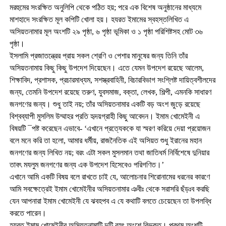
মরহুমের সংরক্ষিত অনুলিপি থেকে পঠিত হয়; পরে এক বিশেষ অনুষ্ঠানের মাধ্যমে
মাশহাদে সংরক্ষিত মূল কপিটি খোলা হয়। হযরত ইমামের স্বহস্তলিখিত এ
অসিয়তনামার মূল অংশটি ২৯ পৃষ্ঠা, ৬ পৃষ্ঠা ভূমিকা ও ১ পৃষ্ঠা পরিশিষ্টসহ মোট ৩৬
পৃষ্ঠা।
ইসলামি প্রজাতন্ত্রের প্রায় সকল শ্রেণি ও পেশার মানুষের জন্য তিনি তাঁর
অসিয়তনামায় কিছু কিছু উপদেশ দিয়েছেন। এতে যেমন উপদেশ রয়েছে আলেম,
শিক্ষাবিদ, প্রশাসক, প্রচারমাধ্যম, সশস্ত্রবাহিনী, বিচারবিভাগ সংশ্লিষ্ট দায়িত্বশীলদের
জন্য, তেমনি উপদেশ রয়েছে তরুণ, যুবসমাজ, বক্তা, লেখক, শিল্পী, এমনকি সাধারণ
জনগণের জন্য। শুধু তাই নয়; তাঁর অসিয়তনামার একটি বড় অংশ জুড়ে রয়েছে
বিশ্বব্যাপী মুসলিম উম্মাহর প্রতি হৃদয়গ্রাহী কিছু আবেদন। ইমাম খোমেইনী এ
বিষয়টি ¯পষ্ট করেছেন এভাবে- ‘এখানে প্রত্যেককে যা স্মরণ করিয়ে দেয়া প্রয়োজন
বলে মনে করি তা হলো, আমার ধর্মীয়, রাজনৈতিক এই অসিয়ত শুধু ইরানের মহান
জনগণের জন্য লিখিত নয়; বরং এটা সকল মুসলমান তথা জাতিধর্ম নির্বিশেষে দুনিয়ার
তাবৎ মযলুম জনগণের জন্য এক উপদেশ হিসেবেও পরিগণিত।’
এখানে আমি একটি বিষয় বলে রাখতে চাই যে, আলোচনার শিরোনামের ধরনের কারণে
আমি সবক্ষেত্রেই ইমাম খোমেইনীর অসিয়তনামার ঞবীঃ থেকে সরাসরি ছঁড়ঃব করছি
যেন আপনারা ইমাম খোমেইনী যে ঝবহপব এ যে কথাটি বলতে চেয়েছেন তা উপলব্ধি
করতে পারেন।
হযরত ইমাম খোমেইনীর অসিয়তনামাটি দুটি বৃহৎ অংশে বিভক্ত। প্রথম অংশটি