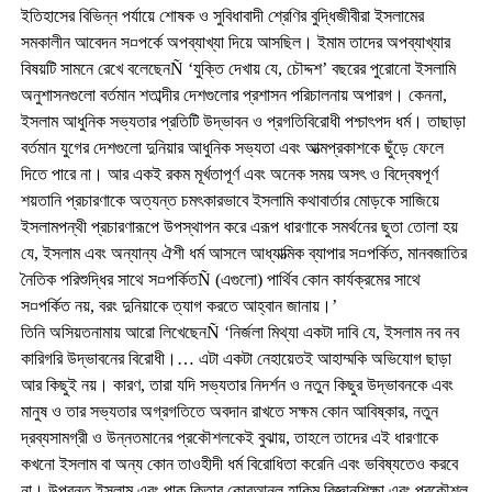
ইতিহাসের বিভিন্ন পর্যায়ে শোষক ও সুবিধাবাদী শ্রেণির বুদ্ধিজীবীরা ইসলামের
সমকালীন আবেদন স¤পর্কে অপব্যাখ্যা দিয়ে আসছিল। ইমাম তাদের অপব্যাখ্যার
বিষয়টি সামনে রেখে বলেছেনÑ ‘যুক্তি দেখায় যে, চৌদ্দশ’ বছরের পুরোনো ইসলামি
অনুশাসনগুলো বর্তমান শতাব্দীর দেশগুলোর প্রশাসন পরিচালনায় অপারগ। কেননা,
ইসলাম আধুনিক সভ্যতার প্রতিটি উদ্ভাবন ও প্রগতিবিরোধী পশ্চাৎপদ ধর্ম। তাছাড়া
বর্তমান যুগের দেশগুলো দুনিয়ার আধুনিক সভ্যতা এবং আত্মপ্রকাশকে ছুঁড়ে ফেলে
দিতে পারে না। আর একই রকম মূর্খতাপূর্ণ এবং অনেক সময় অসৎ ও বিদ্বেষপূর্ণ
শয়তানি প্রচারণাকে অত্যন্ত চমৎকারভাবে ইসলামি কথাবার্তার মোড়কে সাজিয়ে
ইসলামপন্থী প্রচারণারূপে উপস্থাপন করে এরূপ ধারণাকে সমর্থনের ছুতা তোলা হয়
যে, ইসলাম এবং অন্যান্য ঐশী ধর্ম আসলে আধ্যাত্মিক ব্যাপার স¤পর্কিত, মানবজাতির
নৈতিক পরিশুদ্ধির সাথে স¤পর্কিতÑ (এগুলো) পার্থিব কোন কার্যক্রমের সাথে
স¤পর্কিত নয়, বরং দুনিয়াকে ত্যাগ করতে আহ্বান জানায়।’
তিনি অসিয়তনামায় আরো লিখেছেনÑ ‘নির্জলা মিথ্যা একটা দাবি যে, ইসলাম নব নব
কারিগরি উদ্ভাবনের বিরোধী।… এটা একটা নেহায়েতই আহাম্মকি অভিযোগ ছাড়া
আর কিছুই নয়। কারণ, তারা যদি সভ্যতার নিদর্শন ও নতুন কিছুর উদ্ভাবনকে এবং
মানুষ ও তার সভ্যতার অগ্রগতিতে অবদান রাখতে সক্ষম কোন আবিষ্কার, নতুন
দ্রব্যসামগ্রী ও উন্নতমানের প্রকৌশলকেই বুঝায়, তাহলে তাদের এই ধারণাকে
কখনো ইসলাম বা অন্য কোন তাওহীদী ধর্ম বিরোধিতা করেনি এবং ভবিষ্যতেও করবে
না। উপরন্তু ইসলাম এবং পাক কিতাব কোরআনুল হাকিম বিজ্ঞানশিক্ষা এবং প্রকৌশল