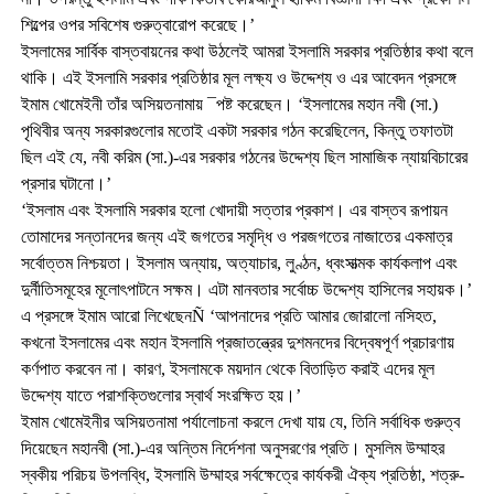
শিল্পের ওপর সবিশেষ গুরুত্বারোপ করেছে।’
ইসলামের সার্বিক বাস্তবায়নের কথা উঠলেই আমরা ইসলামি সরকার প্রতিষ্ঠার কথা বলে
থাকি। এই ইসলামি সরকার প্রতিষ্ঠার মূল লক্ষ্য ও উদ্দেশ্য ও এর আবেদন প্রসঙ্গে
ইমাম খোমেইনী তাঁর অসিয়তনামায় ¯পষ্ট করেছেন। ‘ইসলামের মহান নবী (সা.)
পৃথিবীর অন্য সরকারগুলোর মতোই একটা সরকার গঠন করেছিলেন, কিন্তু তফাতটা
ছিল এই যে, নবী করিম (সা.)-এর সরকার গঠনের উদ্দেশ্য ছিল সামাজিক ন্যায়বিচারের
প্রসার ঘটানো।’
‘ইসলাম এবং ইসলামি সরকার হলো খোদায়ী সত্তার প্রকাশ। এর বাস্তব রূপায়ন
তোমাদের সন্তানদের জন্য এই জগতের সমৃদ্ধি ও পরজগতের নাজাতের একমাত্র
সর্বোত্তম নিশ্চয়তা। ইসলাম অন্যায়, অত্যাচার, লুণ্ঠন, ধ্বংসাত্মক কার্যকলাপ এবং
দুর্নীতিসমূহের মূলোৎপাটনে সক্ষম। এটা মানবতার সর্বোচ্চ উদ্দেশ্য হাসিলের সহায়ক।’
এ প্রসঙ্গে ইমাম আরো লিখেছেনÑ ‘আপনাদের প্রতি আমার জোরালো নসিহত,
কখনো ইসলামের এবং মহান ইসলামি প্রজাতন্ত্রের দুশমনদের বিদ্বেষপূর্ণ প্রচারণায়
কর্ণপাত করবেন না। কারণ, ইসলামকে ময়দান থেকে বিতাড়িত করাই এদের মূল
উদ্দেশ্য যাতে পরাশক্তিগুলোর স্বার্থ সংরক্ষিত হয়।’
ইমাম খোমেইনীর অসিয়তনামা পর্যালোচনা করলে দেখা যায় যে, তিনি সর্বাধিক গুরুত্ব
দিয়েছেন মহানবী (সা.)-এর অন্তিম নির্দেশনা অনুসরণের প্রতি। মুসলিম উম্মাহর
স্বকীয় পরিচয় উপলব্ধি, ইসলামি উম্মাহর সর্বক্ষেত্রে কার্যকরী ঐক্য প্রতিষ্ঠা, শত্রু-