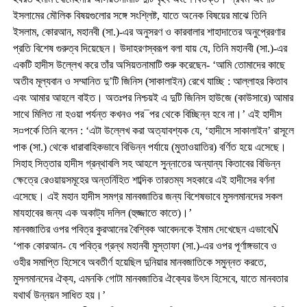
ইসলামের মৌলিক বিষয়গুলোর সঙ্গে সংশ্লিষ্ট, যাতে অনেক বিষয়ের মাঝে তিনি
ইসলাম, কোরআন, মহানবী (সা.)-এর অনুসরণ ও কারবালার শাহাদাতের অনুপ্রেরণার
প্রতি বিশেষ গুরুত্ব দিয়েছেন। উদাহরণস্বরূপ বলা যায় যে, তিনি মহানবী (সা.)-এর
একটি হাদীস উল্লেখ করে তাঁর অসিয়তনামাটি শুরু করেছেন- ‘আমি তোমাদের কাছে
অতীব মূল্যবান ও সম্মানিত দু’টি জিনিস (সাকালাইন) রেখে যাচ্ছি : আল্লাহর কিতাব
এবং আমার আহলে বাইত। অতঃপর নিশ্চয়ই এ দুটি জিনিস হাউজে (কাউসারে) আমার
সাথে মিলিত না হওয়া পর্যন্ত কখনও পর¯পর থেকে বিচ্ছিন্ন হবে না।’ এই হাদীস
স¤পর্কে তিনি বলেন : ‘এটা উল্লেখ করা অত্যাবশ্যক যে, ‘হাদীসে সাকালাইন’ রাসূলে
পাক (সা.) থেকে ধারাবাহিকভাবে বিভিন্ন পর্যায়ে (মুতাওয়াতির) বর্ণিত হয়ে এসেছে।
সিহাহ সিত্তার হাদীস গ্রন্থাবলি সহ আহলে সুন্নাতের অন্যান্য কিতাবের বিভিন্ন
ক্ষেত্রে রেওয়ায়সমূহের অন্তর্নিহিত শাব্দিক তারতম্য সহকারে এই হাদীসের বর্ণনা
এসেছে। এই মহান হাদীস সমগ্র মানবজাতির জন্য বিশেষভাবে মুসলমানদের সকল
মাযহাবের জন্য এক অকাট্য দলিল (হুজ্জাতে কাতে)।’
মানবজাতির ওপর পবিত্র কুরআনের বৈশ্বিক আবেদনকে ইমাম দেখেছেন এভাবেÑ
‘পাক কোরআন- যে পবিত্র গ্রন্থ মহানবী মুস্তাফা (সা.)-এর ওপর পূর্ণাঙ্গভাবে ও
ওহীর সমাপ্তি হিসেবে অবতীর্ণ হয়েছিল দুনিয়ার মানবজাতিকে সমুন্নত করতে,
মুসলমানদের ঐক্য, এমনকি গোটা মানবজাতির ঐক্যের উৎস হিসেবে, যাতে মানবতার
যথার্থ উন্নয়ন সাধিত হয়।’