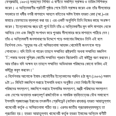
ফেব্রুয়ারি, ১৯৮৩) স্বহস্তে লিখিত এ বাণীতে সমাপ্তি স্বাক্ষর ও তারিখ লিপিবদ্ধ
করেন। এ অন্তিমবাণীর প্রতিটি পৃষ্ঠার শেষে তিনি স্বাক্ষর করেন এবং তাঁর সীলমোহর
সহকারে তা ধর্মীয় নগরী মাশহাদে আহলে বাইতের অষ্টম ইমাম হযরত রেযা (আ.)-এর
মাযারে হেফাযতের ব্যবস্থা করা হয়। এর একটি অনুলিপি তিনি নিজের কাছে সংরক্ষণ
করেন। ইন্তেকালের বছর দুই পূর্বে তিনি তাঁর এ অন্তিমবাণীর মূল কপি মাশহাদ থেকে
আনিয়ে নেন এবং কিছুটা সংশাধন করে পুনরায় সীলমোহর করে মাশহাদে পাঠিয়ে দেন।
তাঁর এ অন্তিমবাণী জনসাধারণের উদ্দেশে পড়ে শুনানোর বিষয়েও তিনি এই বলে
নির্দেশনা দেন- ‘মৃত্যুর পর এই অসিয়তনামা আহমদ খোমেইনী জনগণকে পড়ে
শোনাবেন। যদি তিনি না পারেন তাহলে সম্মানিত রাষ্ট্রপতি অথবা সম্মানিত মজলিশ
¯িপকার অথবা সুপ্রিম কোর্টের সম্মানিত প্রধান বিচারপতি এই কষ্টটুকু বরণ করবেন।
আর তাঁরাও যদি অক্ষম হন তাহলে সম্মানিত অভিভাবক পরিষদের কোনো ফকিহ এই
কষ্টটুকু কবুল করবেন।’
এ নির্দেশনার আলোকে ইমাম খোমেইনীর ইন্তেকালের পরদিন ৪ঠা জুন (১৯৮৯) সকাল
৯টা ১০ মিনিটে মজলিশে শুরায়ে ইসলামি ভবনে অনুষ্ঠিত নেতা নির্বাচনী বিশেষজ্ঞ
পরিষদের সদস্যগণ, মজলিশে শুরায়ে ইসলামির সদস্যগণ, মন্ত্রী পরিষদের সদস্যগণ
এবং দেশের অন্যান্য গুরুত্বপূর্ণ রাজনৈতিক ও সামরিক ব্যক্তিত্বের যৌথ সমাবেশে
ইসলামি প্রজাতন্ত্র ইরানের তৎকালীন প্রেসিডেন্ট (বর্তমান রাহবার) হযরত আয়াতুল্লাহ
খামেনেয়ী কর্তৃক এ অসিয়তনামা পঠিত হয়। এরপর জাতীয় প্রচারমাধ্যমসমূহে তা
প্রচারিত হয়। হযরত আয়াতুল্লাহ খামেনেয়ী কর্তৃক হযরত ইমামের অন্তিম বাণীটি