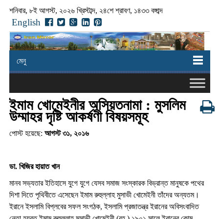
শনিবার, ৮ই আগস্ট, ২০২৬ খ্রিস্টাব্দ, ২৪শে শ্রাবণ, ১৪৩৩ বঙ্গাব্দ
English
মেনু
ইমাম খোমেইনীর অসিয়তনামা : মুসলিম
উম্মাহর দৃষ্টি আকর্ষণী বিষয়সমূহ
পোস্ট হয়েছে:
আগস্ট ৩১, ২০১৬
ডা. খিজির হায়াত খান
মানব সভ্যতার ইতিহাসে যুগে যুগে যেসব সমাজ সংস্কারক বিভ্রান্ত মানুষকে পথের
দিশা দিতে পৃথিবীতে এসেছেন ইমাম রুহুল্লাহ মুসাভী খোমেইনী তাঁদের অন্যতম।
ইরানে ইসলামি বিপ্লবের সফল সংগঠক, ইসলামি প্রজাতন্ত্র ইরানের অবিসংবাদিত
নেতা হযরত ইমাম রুহুল্লাহ মুসাভী খোমেইনী (রহ.) ১৯০১ সালে ইরানের কোম