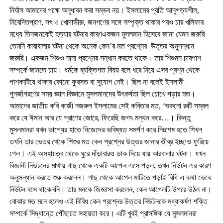
নির্যাস আমাদের পক্ষে অনুধাবন করা সম্ভব নয়। ইসলামের প্রতি আনুগত্যশীল,
নিবেদিতপ্রাণ, সৎ ও খোদাভীরু, জনগণের সঙ্গে সম্পৃক্ত থাকার পরও চার খলিফার
মধ্যে তিনজনকেই হত্যার ঘটনার কারণএকজন মুসলমান হিসেবে জানা যেমন জরুরি
তেমনি কারাবালার ঘটনা থেকে অনেক কেন’র মত প্রশ্নের উত্তর অনুসন্ধান
জরুরি। একজন শিশুও নানা প্রশ্নের সন্ধান করতে থাকে। তার শিশুমন চারপাশ
সম্পর্কে জানতে চায়। ধর্মকে ব্যক্তিগত বিষয় বলে ধরে নিয়ে এসব প্রশ্ন থেকে
পাশকাটিয়ে থাকার কোনো ফুরসত বা সুযোগ নেই। ছিল না বলেই ইসলামী
পুনর্জাগরণের সময় জ্ঞান বিজ্ঞানে মুসলমানদের উৎকর্ষতা ছিল চোখে পড়ার মত।
আমাদের জাতীয় কবি কাজী নজরুল ইসলামের সেই কবিতার মত, ‘শুকনো রুটি সম্বল
করে যে ঈমান আর যে প্রাণের জোরে, ফিরেছি জগৎ মন্থন করে…। কিন্তু
মুসলমানরা যখন ভাগ্যের হাতে নিজেদের ভবিষ্যত সমর্পণ করে নিঃশেষ হতে শিখল
তখনি তার ভেতর থেকে শিশুর মত কেন প্রশ্নের উত্তর জানার তীব্র ইচ্ছাও ফুরিয়ে
গেল। এই অসহায়ত্ব থেকে ঘুরে দাঁড়াবারও ডাক দিয়ে যায় কারবালার ঘটনা। যখন
বিজ্ঞানী নিউটনের মাথায় গাছ থেকে একটি আপেল এসে পড়ল, তখন নিউটন এর কারণ
অনুসন্ধান করতে শুরু করলেন। গাছ থেকে আপেল মাটিতে পড়াই বিধি এ কথা ভেবে
নিউটন বসে থাকেননি। তার মনকে জিজ্ঞাসা করলেন, কেন আপেলটি উপরে উঠল না।
বোকার মত মনে হলেও এই বিবিধ কেন প্রশ্নের উত্তর নিউটনকে মধ্যাকর্ষণ শক্তি
সম্পর্কে সিদ্ধান্তে পৌঁছাতে সহায়তা করে। এটি খুবই প্রাসঙ্গিক যে মুসলমানরা