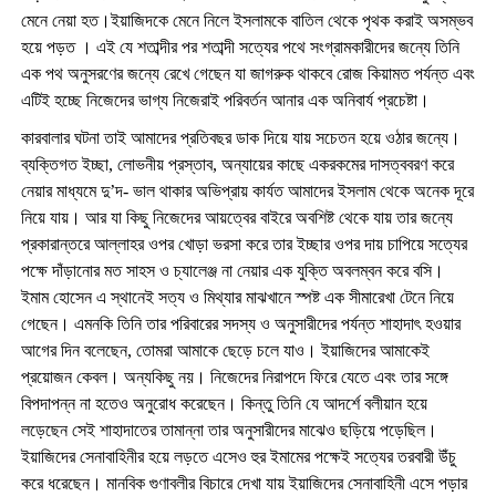
মেনে নেয়া হত।ইয়াজিদকে মেনে নিলে ইসলামকে বাতিল থেকে পৃথক করাই অসম্ভব
হয়ে পড়ত । এই যে শতাব্দীর পর শতাব্দী সত্যের পথে সংগ্রামকারীদের জন্যে তিনি
এক পথ অনুসরণের জন্যে রেখে গেছেন যা জাগরুক থাকবে রোজ কিয়ামত পর্যন্ত এবং
এটিই হচ্ছে নিজেদের ভাগ্য নিজেরাই পরিবর্তন আনার এক অনিবার্য প্রচেষ্টা।
কারবালার ঘটনা তাই আমাদের প্রতিবছর ডাক দিয়ে যায় সচেতন হয়ে ওঠার জন্যে।
ব্যক্তিগত ইচ্ছা, লোভনীয় প্রস্তাব, অন্যায়ের কাছে একরকমের দাসত্ববরণ করে
নেয়ার মাধ্যমে দু’দ- ভাল থাকার অভিপ্রায় কার্যত আমাদের ইসলাম থেকে অনেক দূরে
নিয়ে যায়। আর যা কিছু নিজেদের আয়ত্বের বাইরে অবশিষ্ট থেকে যায় তার জন্যে
প্রকারান্তরে আল্লাহর ওপর খোড়া ভরসা করে তার ইচ্ছার ওপর দায় চাপিয়ে সত্যের
পক্ষে দাঁড়ানোর মত সাহস ও চ্যালেঞ্জ না নেয়ার এক যুক্তি অবলম্বন করে বসি।
ইমাম হোসেন এ স্থানেই সত্য ও মিথ্যার মাঝখানে স্পষ্ট এক সীমারেখা টেনে নিয়ে
গেছেন। এমনকি তিনি তার পরিবারের সদস্য ও অনুসারীদের পর্যন্ত শাহাদাৎ হওয়ার
আগের দিন বলেছেন, তোমরা আমাকে ছেড়ে চলে যাও। ইয়াজিদের আমাকেই
প্রয়োজন কেবল। অন্যকিছু নয়। নিজেদের নিরাপদে ফিরে যেতে এবং তার সঙ্গে
বিপদাপন্ন না হতেও অনুরোধ করেছেন। কিন্তু তিনি যে আদর্শে বলীয়ান হয়ে
লড়েছেন সেই শাহাদাতের তামান্না তার অনুসারীদের মাঝেও ছড়িয়ে পড়েছিল।
ইয়াজিদের সেনাবাহিনীর হয়ে লড়তে এসেও হুর ইমামের পক্ষেই সত্যের তরবারী উঁচু
করে ধরেছেন। মানবিক গুণাবলীর বিচারে দেখা যায় ইয়াজিদের সেনাবাহিনী এসে পড়ার