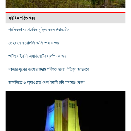
সর্বাধিক পঠিত খবর
প্রতিরক্ষা ও সামরিক চুক্তি করল ইরান-চীন
তেহরানে বায়োলজি অলিম্পিয়াড শুরু
শুটিংয়ে ইরানি অ্যাথলেটের স্বর্ণপদক জয়
কাজার-যুগের বরফের গুদাম পরিণত হলো ঐতিহ্য জাদুঘরে
জার্মানিতে ৩ অ্যাওয়ার্ড পেল ইরানি ছবি ‘অরেঞ্জ ডেজ’