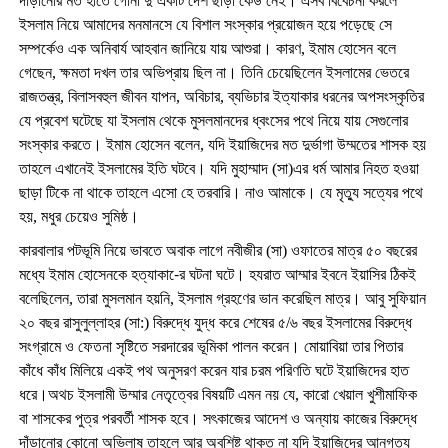
দাঁড়ানোর মত হাতে গোনা দু’একটি দেশ ছাড়া কেউ নেই। এসব বিবেচনা করলে
ইসলাম নিয়ে আমাদের মনমানসে যে বিশাল সংস্কার প্রয়োজন হয়ে পড়েছে সে
সম্পর্কেও এক অনিবার্য আহবান জানিয়ে যায় আশুরা। কারণ, ইমাম হোসেন বলে
গেছেন, ক্ষমতা দখল তার অভিপ্রায় ছিল না। তিনি চেয়েছিলেন ইসলামের ভেতরে
রাজতন্ত্র, বিলাসবহুল জীবন যাপন, অবিচার, ব্যভিচার ইত্যাকার ধরনের অপসংস্কৃতির
যে প্রবেশ ঘটেছে যা ইসলাম থেকে মুসলমানদের ধ্বংসের পথে নিয়ে যায় সেগুলোর
সংস্কার করতে। ইমাম হোসেন বলেন, যদি ইয়াজিদের মত দুর্ভাগা উম্মতের শাসক হয়
তাহলে এখানেই ইসলামের ইতি ঘটবে। যদি মুহাম্মাদ (সা)এর ধর্ম আমার নিহত হওয়া
ছাড়া টিকে না থাকে তাহলে এসো হে তরবারি। নাও আমাকে। যে মৃত্যু সত্যের পথে
হয়, মধুর চেয়েও সুমিষ্ঠ।
কারবালার পটভূমি নিয়ে ভাবতে অবাক লাগে নবীজীর (সা) ওফাতের মাত্র ৫০ বছরের
মধ্যে ইমাম হোসেনকে হত্যাকা-ের ঘটনা ঘটে। হযরাত আম্মার ইবনে ইয়াসির ঠিকই
বলেছিলেন, তারা মুসলমান হয়নি, ইসলাম গ্রহণের ভান করেছিল মাত্র। আবু সুফিয়ান
২০ বছর রাসুলুল্লাহর (সা:) বিরুদ্ধে যুদ্ধ করে শেষের ৫/৬ বছর ইসলামের বিরুদ্ধে
সংগ্রামে ও ফেতনা সৃষ্টিতে সরদারের ভূমিকা পালন করেন। মোয়াবিয়া তার পিতার
কাঁধে কাঁধ মিলিয়ে একই পথ অনুসরণ করেন যার চরম পরিণতি ঘটে ইয়াজিদের হাত
ধরে।অথচ ইসলামী উম্মার নেতৃত্বের বিষয়টি এমন নয় যে, কারো খেয়াল খুশীমাফিক
বা শাসকের পুত্র পরবর্তী শাসক হবে। সৎকাজের আদেশ ও অন্যায় কাজের বিরুদ্ধে
দাঁড়ানোর কোনো অভিলাষ তাহলে আর অবশিষ্ট থাকত না যদি ইয়াজিদের আনুগত্য