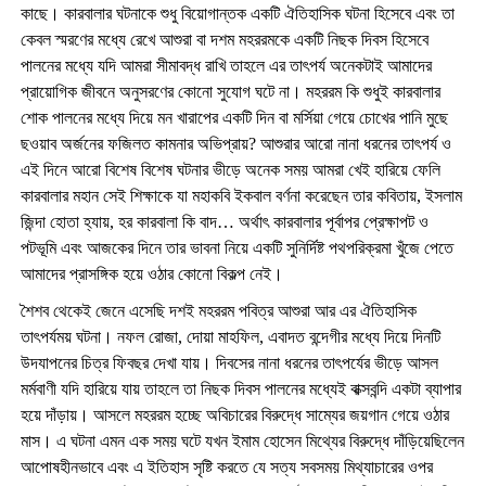
কাছে। কারবালার ঘটনাকে শুধু বিয়োগান্তক একটি ঐতিহাসিক ঘটনা হিসেবে এবং তা
কেবল স্মরণের মধ্যে রেখে আশুরা বা দশম মহররমকে একটি নিছক দিবস হিসেবে
পালনের মধ্যে যদি আমরা সীমাবদ্ধ রাখি তাহলে এর তাৎপর্য অনেকটাই আমাদের
প্রায়োগিক জীবনে অনুসরণের কোনো সুযোগ ঘটে না। মহররম কি শুধুই কারবালার
শোক পালনের মধ্যে দিয়ে মন খারাপের একটি দিন বা মর্সিয়া গেয়ে চোখের পানি মুছে
ছওয়াব অর্জনের ফজিলত কামনার অভিপ্রায়? আশুরার আরো নানা ধরনের তাৎপর্য ও
এই দিনে আরো বিশেষ বিশেষ ঘটনার ভীড়ে অনেক সময় আমরা খেই হারিয়ে ফেলি
কারবালার মহান সেই শিক্ষাকে যা মহাকবি ইকবাল বর্ণনা করেছেন তার কবিতায়, ইসলাম
জিন্দা হোতা হ্যায়, হর কারবালা কি বাদ… অর্থাৎ কারবালার পূর্বাপর প্রেক্ষাপট ও
পটভূমি এবং আজকের দিনে তার ভাবনা নিয়ে একটি সুনির্দিষ্ট পথপরিক্রমা খুঁজে পেতে
আমাদের প্রাসঙ্গিক হয়ে ওঠার কোনো বিকল্প নেই।
শৈশব থেকেই জেনে এসেছি দশই মহররম পবিত্র আশুরা আর এর ঐতিহাসিক
তাৎপর্যময় ঘটনা। নফল রোজা, দোয়া মাহফিল, এবাদত বন্দেগীর মধ্যে দিয়ে দিনটি
উদযাপনের চিত্র ফিবছর দেখা যায়। দিবসের নানা ধরনের তাৎপর্যের ভীড়ে আসল
মর্মবাণী যদি হারিয়ে যায় তাহলে তা নিছক দিবস পালনের মধ্যেই বাক্সবন্দি একটা ব্যাপার
হয়ে দাঁড়ায়। আসলে মহররম হচ্ছে অবিচারের বিরুদ্ধে সাম্যের জয়গান গেয়ে ওঠার
মাস। এ ঘটনা এমন এক সময় ঘটে যখন ইমাম হোসেন মিথ্যের বিরুদ্ধে দাঁড়িয়েছিলেন
আপোষহীনভাবে এবং এ ইতিহাস সৃষ্টি করতে যে সত্য সবসময় মিথ্যাচারের ওপর