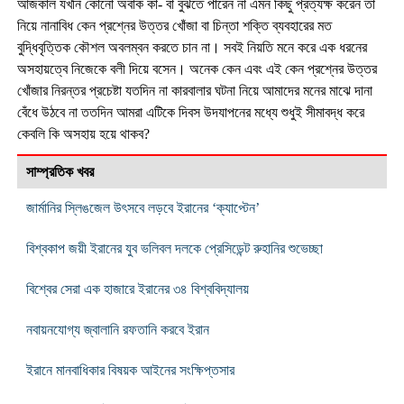
আজকাল যখনি কোনো অবাক কা- বা বুঝতে পারেন না এমন কিছু প্রত্যক্ষ করেন তা
নিয়ে নানাবিধ কেন প্রশ্নের উত্তর খোঁজা বা চিন্তা শক্তি ব্যবহারের মত
বুদ্ধিবৃত্তিক কৌশল অবলম্বন করতে চান না। সবই নিয়তি মনে করে এক ধরনের
অসহায়ত্বে নিজেকে বলী দিয়ে বসেন। অনেক কেন এবং এই কেন প্রশ্নের উত্তর
খোঁজার নিরন্তর প্রচেষ্টা যতদিন না কারবালার ঘটনা নিয়ে আমাদের মনের মাঝে দানা
বেঁধে উঠবে না ততদিন আমরা এটিকে দিবস উদযাপনের মধ্যে শুধুই সীমাবদ্ধ করে
কেবলি কি অসহায় হয়ে থাকব?
সাম্প্রতিক খবর
জার্মানির স্লিঙজেল উৎসবে লড়বে ইরানের ‘ক্যাপ্টেন’
বিশ্বকাপ জয়ী ইরানের যুব ভলিবল দলকে প্রেসিডেন্ট রুহানির শুভেচ্ছা
বিশ্বের সেরা এক হাজারে ইরানের ৩৪ বিশ্ববিদ্যালয়
নবায়নযোগ্য জ্বালানি রফতানি করবে ইরান
ইরানে মানবাধিকার বিষয়ক আইনের সংক্ষিপ্তসার