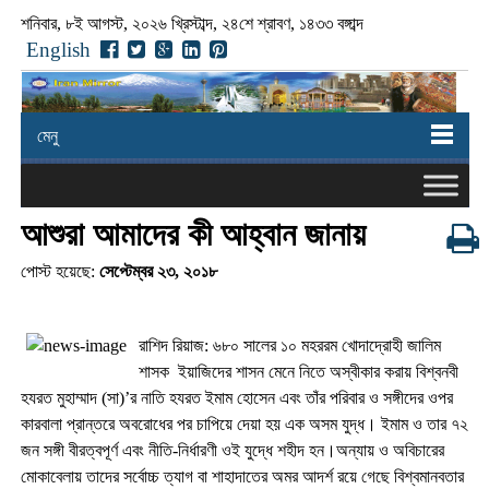
শনিবার, ৮ই আগস্ট, ২০২৬ খ্রিস্টাব্দ, ২৪শে শ্রাবণ, ১৪৩৩ বঙ্গাব্দ
English
মেনু
আশুরা আমাদের কী আহ্বান জানায়
পোস্ট হয়েছে:
সেপ্টেম্বর ২৩, ২০১৮
রাশিদ রিয়াজ: ৬৮০ সালের ১০ মহররম খোদাদ্রোহী জালিম
শাসক ইয়াজিদের শাসন মেনে নিতে অস্বীকার করায় বিশ্বনবী
হযরত মুহাম্মাদ (সা)’র নাতি হযরত ইমাম হোসেন এবং তাঁর পরিবার ও সঙ্গীদের ওপর
কারবালা প্রান্তরে অবরোধের পর চাপিয়ে দেয়া হয় এক অসম যুদ্ধ। ইমাম ও তার ৭২
জন সঙ্গী বীরত্বপূর্ণ এবং নীতি-নির্ধারণী ওই যুদ্ধে শহীদ হন।অন্যায় ও অবিচারের
মোকাবেলায় তাদের সর্বোচ্চ ত্যাগ বা শাহাদাতের অমর আদর্শ রয়ে গেছে বিশ্বমানবতার