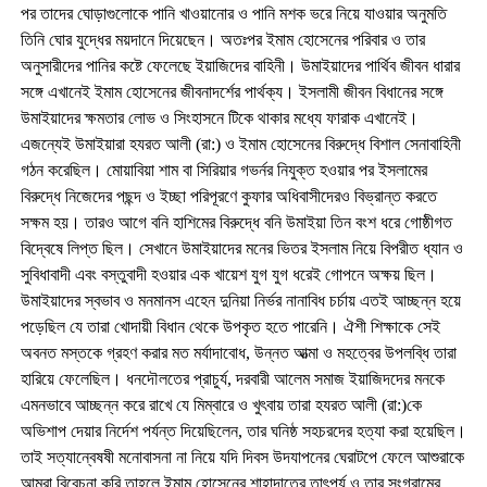
পর তাদের ঘোড়াগুলোকে পানি খাওয়ানোর ও পানি মশক ভরে নিয়ে যাওয়ার অনুমতি
তিনি ঘোর যুদ্ধের ময়দানে দিয়েছেন। অতঃপর ইমাম হোসেনের পরিবার ও তার
অনুসারীদের পানির কষ্টে ফেলেছে ইয়াজিদের বাহিনী। উমাইয়াদের পার্থিব জীবন ধারার
সঙ্গে এখানেই ইমাম হোসেনের জীবনাদর্শের পার্থক্য। ইসলামী জীবন বিধানের সঙ্গে
উমাইয়াদের ক্ষমতার লোভ ও সিংহাসনে টিকে থাকার মধ্যে ফারাক এখানেই।
এজন্যেই উমাইয়ারা হযরত আলী (রা:) ও ইমাম হোসেনের বিরুদ্ধে বিশাল সেনাবাহিনী
গঠন করেছিল। মোয়াবিয়া শাম বা সিরিয়ার গভর্নর নিযুক্ত হওয়ার পর ইসলামের
বিরুদ্ধে নিজেদের পছন্দ ও ইচ্ছা পরিপূরণে কুফার অধিবাসীদেরও বিভ্রান্ত করতে
সক্ষম হয়। তারও আগে বনি হাশিমের বিরুদ্ধে বনি উমাইয়া তিন বংশ ধরে গোষ্ঠীগত
বিদ্বেষে লিপ্ত ছিল। সেখানে উমাইয়াদের মনের ভিতর ইসলাম নিয়ে বিপরীত ধ্যান ও
সুবিধাবাদী এবং বস্তুবাদী হওয়ার এক খায়েশ যুগ যুগ ধরেই গোপনে অক্ষয় ছিল।
উমাইয়াদের স্বভাব ও মনমানস এহেন দুনিয়া নির্ভর নানাবিধ চর্চায় এতই আচ্ছন্ন হয়ে
পড়েছিল যে তারা খোদায়ী বিধান থেকে উপকৃত হতে পারেনি। ঐশী শিক্ষাকে সেই
অবনত মস্তকে গ্রহণ করার মত মর্যাদাবোধ, উন্নত আত্মা ও মহত্বের উপলব্ধি তারা
হারিয়ে ফেলেছিল। ধনদৌলতের প্রাচুর্য, দরবারী আলেম সমাজ ইয়াজিদদের মনকে
এমনভাবে আচ্ছন্ন করে রাখে যে মিম্বারে ও খুৎবায় তারা হযরত আলী (রা:)কে
অভিশাপ দেয়ার নির্দেশ পর্যন্ত দিয়েছিলেন, তার ঘনিষ্ঠ সহচরদের হত্যা করা হয়েছিল।
তাই সত্যান্বেষষী মনোবাসনা না নিয়ে যদি দিবস উদযাপনের ঘেরাটপে ফেলে আশুরাকে
আমরা বিবেচনা করি তাহলে ইমাম হোসেনের শাহাদাতের তাৎপর্য ও তার সংগ্রামের