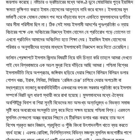
জয়লাভ করেছে। নষ্টাচার ও ভ্রষ্টাচারের মধ্যে আকণ্ঠ ডুবে মোয়াবিয়ার পুত্র ইয়াজিদ
ক্ষমতা কুক্ষিগত করতে ইমাম হোসেনের আনুগত্য দাবি করে বসেন। ইসলামের মূল
মর্মবাণী থেকে যোজন যোজন পথ সরে দাঁড়ানোর ফলে এমনিতে মুসলমানদের দুর্গতির
আর সীমা পরিসীমা ছিল না। ঠিক সেই সময় ইসলামী আদর্শের পুনঃপ্রতিষ্ঠা ও ন্যায়
বিচারের পক্ষে এবং অবিচারের বিরুদ্ধে ইমাম হোসেন যে প্রতিরোধ গড়ে তোলেন তা
এখনো প্রতিদিন আমাদের অবিচলিত হতে শিক্ষা দেয়। ইয়াজিদ ইমাম হোসেনের
পরিবার ও অনুসারীদের হত্যার মাধ্যমে ইসলামকেই নিরুদ্দেশ করে দিতে চেয়েছিল।
বর্তমান প্রেক্ষাপটে ইসলাম জিন্দার বিষয়টি নিয়ে যদি চিন্তা করি তাহলে আমরা দেখতে
পাই যেন বিশ্ববাজারে এক অচল মুদ্রা নিয়ে দাঁড়িয়ে আছি আমরা। পশ্চিমা বিশ্বের
ইসলামভীতি নিয়ে অপপ্রচার, জঙ্গিবাদ ছড়িয়ে দেয়ার পিছনে বিলিয়ন বিলিয়ন ডলার
গোপন খরচ, ইরাক, লিবিয়া, সিরিয়ায় ‘রেজিম চেঞ্জ’ চাপিয়ে দেয়ার অপচেষ্টা বা
মধ্যপ্রাচ্যে নতজানু জবাবদিহিবিহীন একধরনের বশংবদ সরকার প্রতিষ্ঠা করে ইসলাম
সম্পর্কে বিরাট ভুল ধারণা স্থায়ী করে রাখা হয়েছে। মুসলমানদের মধ্যে ঐক্যের
অবশিষ্টটুকু বিনাশ বা শিয়া সুন্নী বিভেদের মত অসংখ্য অর্ন্তদ্বন্দ্ব ও বিভক্ত সমাজ
সৃষ্টি করে অবরোধের সংস্কৃতি চালু করে দিতে সক্ষম হয়েছে পশ্চিমা বিশ্ব। এরফলে
মুসলিম দেশগুলো অস্ত্র ক্রয়ের পিছনে যে ট্রিলিয়ন ডলার খরচ করছে তার অংশ
বিশেষ প্রকৃত জ্ঞান বিজ্ঞান, প্রযুক্তি ও পুঁজি কিংবা উৎপাদনশীল খাতে ব্যয় করতে
ব্যর্থ হচ্ছে। এরপর রোহিঙ্গা, ফিলিস্তিনসহ বিভিন্ন মজলুম মুসলিম জনগোষ্ঠীর পাশে