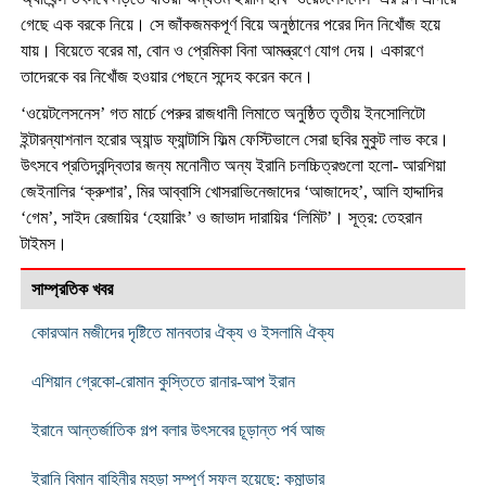
গেছে এক বরকে নিয়ে। সে জাঁকজমকপূর্ণ বিয়ে অনুষ্ঠানের পরের দিন নিখোঁজ হয়ে
যায়। বিয়েতে বরের মা, বোন ও প্রেমিকা বিনা আমন্ত্রণে যোগ দেয়। একারণে
তাদেরকে বর নিখোঁজ হওয়ার পেছনে সন্দেহ করেন কনে।
‘ওয়েটলেসনেস’ গত মার্চে পেরুর রাজধানী লিমাতে অনুষ্ঠিত তৃতীয় ইনসোলিটো
ইন্টারন্যাশনাল হরোর অ্যান্ড ফ্যান্টাসি ফিল্ম ফেস্টিভালে সেরা ছবির মুকুট লাভ করে।
উৎসবে প্রতিদ্বন্দ্বিতার জন্য মনোনীত অন্য ইরানি চলচ্চিত্রগুলো হলো- আরশিয়া
জেইনালির ‘ক্রুশার’, মির আব্বাসি খোসরাভিনেজাদের ‘আজাদেহ’, আলি হাদ্দাদির
‘গেম’, সাইদ রেজায়ির ‘হেয়ারিং’ ও জাভাদ দারায়ির ‘লিমিট’। সূত্র: তেহরান
টাইমস।
সাম্প্রতিক খবর
কোরআন মজীদের দৃষ্টিতে মানবতার ঐক্য ও ইসলামি ঐক্য
এশিয়ান গ্রেকো-রোমান কুস্তিতে রানার-আপ ইরান
ইরানে আন্তর্জাতিক গল্প বলার উৎসবের চূড়ান্ত পর্ব আজ
ইরানি বিমান বাহিনীর মহড়া সম্পূর্ণ সফল হয়েছে: কমান্ডার