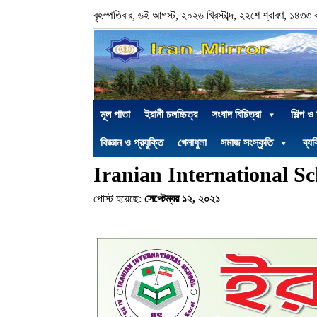
বৃহস্পতিবার, ৬ই আগস্ট, ২০২৬ খ্রিস্টাব্দ, ২২শে শ্রাবণ, ১৪৩৩ বঙ্গ
মূল পাতা
ইরানী চলচ্চিত্র
সংবাদ বিচিত্রা
শিল্প ও
বিজ্ঞান ও প্রযুক্তি
খেলাধুলা
সমাজ সংস্কৃতি
ব্যক
Iranian International Sc
পোস্ট হয়েছে:
সেপ্টেম্বর ১২, ২০২১