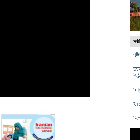
সর্
লুমি
যুক্
উঠে
বিশ
ইরা
বিশ্