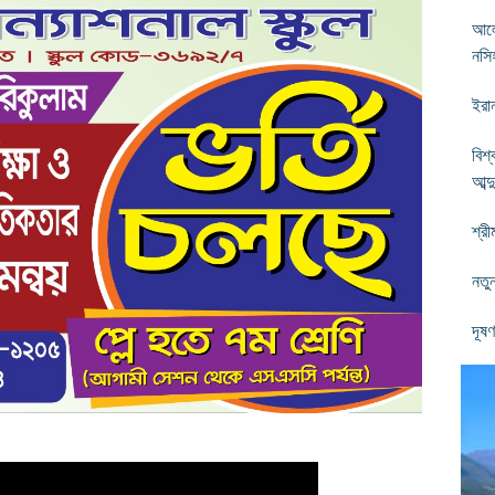
আলে
নসি
ইরা
বিশ
আব্
শ্রী
নতু
দূষ