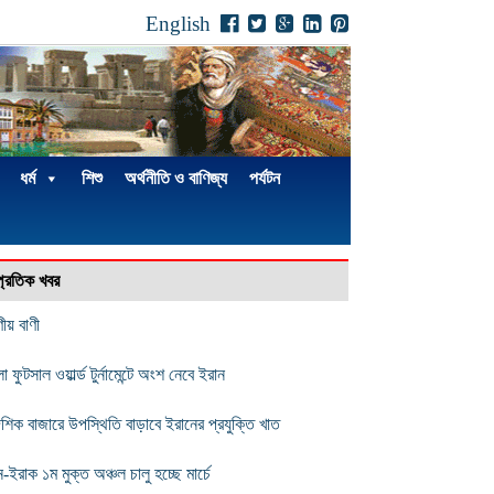
English
ধর্ম
শিশু
অর্থনীতি ও বাণিজ্য
পর্যটন
্প্রতিক খবর
ণীয় বাণী
া ফুটসাল ওয়ার্ল্ড টুর্নামেন্টে অংশ নেবে ইরান
েশিক বাজারে উপস্থিতি বাড়াবে ইরানের প্রযুক্তি খাত
-ইরাক ১ম মুক্ত অঞ্চল চালু হচ্ছে মার্চে