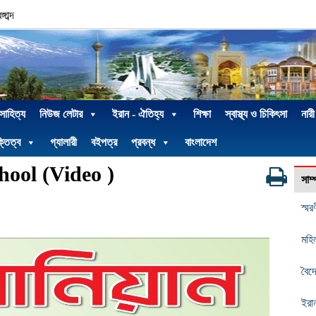
াব্দ
 সাহিত্য
নিউজ লেটার
ইরান - ঐতিহ্য
শিক্ষা
স্বাস্থ্য ও চিকিৎসা
নারী
্তিত্ব
গ্যালারী
বইপত্র
প্রবন্ধ
বাংলাদেশ
hool (Video )
সাম
স্মর
মহিল
বৈদ
ইরান