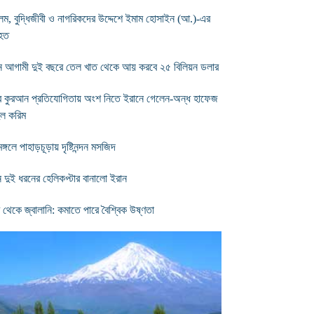
ম, বুদ্ধিজীবী ও নাগরিকদের উদ্দেশে ইমাম হোসাইন (আ.)-এর
হত
ন আগামী দুই বছরে তেল খাত থেকে আয় করবে ২৫ বিলিয়ন ডলার
্ব কুরআন প্রতিযোগিতায় অংশ নিতে ইরানে গেলেন-অন্ধ হাফেজ
দুল করিম
মঙ্গলে পাহাড়চূড়ায় দৃষ্টিনন্দন মসজিদ
ন দুই ধরনের হেলিকপ্টার বানালো ইরান
ণ থেকে জ্বালানি: কমাতে পারে বৈশ্বিক উষ্ণতা