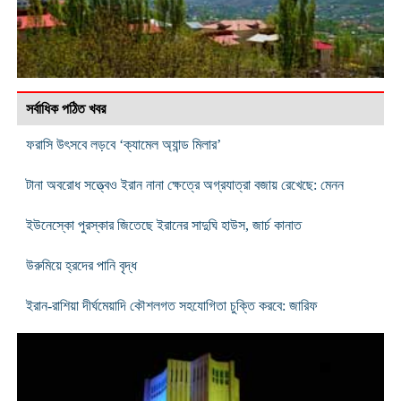
সর্বাধিক পঠিত খবর
ফরাসি উৎসবে লড়বে ‘ক্যামেল অ্যান্ড মিলার’
টানা অবরোধ সত্ত্বেও ইরান নানা ক্ষেত্রে অগ্রযাত্রা বজায় রেখেছে: মেনন
ইউনেস্কো পুরস্কার জিতেছে ইরানের সাদুঘি হাউস, জার্চ কানাত
উরুমিয়ে হ্রদের পানি বৃদ্ধ
ইরান-রাশিয়া দীর্ঘমেয়াদি কৌশলগত সহযোগিতা চুক্তি করবে: জারিফ