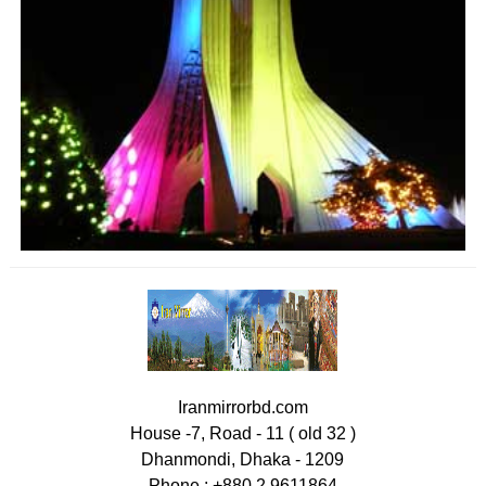
Iranmirrorbd.com
House -7, Road - 11 ( old 32 )
Dhanmondi, Dhaka - 1209
Phone : +880 2 9611864