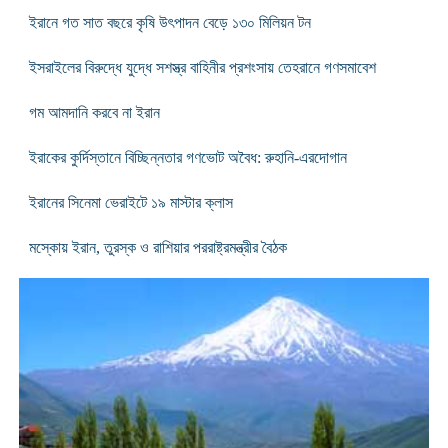
ইরানে গত সাত বছরে কৃষি উৎপাদন বেড়ে ১৩০ মিলিয়ন টন
ইসরাইলের বিরুদ্ধে যুদ্ধে সশস্ত্র বাহিনীর প্রশংসায় তেহরানে গণসমাবেশ
গম আমদানি করবে না ইরান
ইরাকের কুর্দিস্তানে বিচ্ছিন্নতার গণভোট অবৈধ: রুহানি-এরদোগান
ইরানের সিনেমা ভেরাইটে ১৯ মাস্টার ক্লাস
মস্কোয় ইরান, তুরস্ক ও রাশিয়ার পররাষ্ট্রমন্ত্রীর বৈঠক