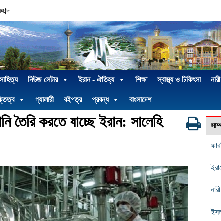
াব্দ
 সাহিত্য
নিউজ লেটার
ইরান - ঐতিহ্য
শিক্ষা
স্বাস্থ্য ও চিকিৎসা
নারী
্তিত্ব
গ্যালারী
বইপত্র
প্রবন্ধ
বাংলাদেশ
ানি তৈরি করতে যাচ্ছে ইরান: সালেহি
সাম
ফার
ইরা
নার
ইসল