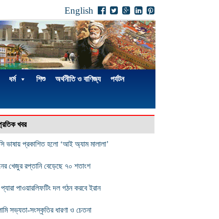
English
ধর্ম
শিশু
অর্থনীতি ও বাণিজ্য
পর্যটন
্প্রতিক খবর
সি ভাষায় প্রকাশিত হলো ‘আই অ্যাম মালালা’
নের খেজুর রপ্তানি বেড়েছে ৭০ শতাংশ
ী প্যারা পাওয়ারলিফটিং দল গঠন করবে ইরান
ামি সভ্যতা-সংস্কৃতির ধারণা ও চেতনা