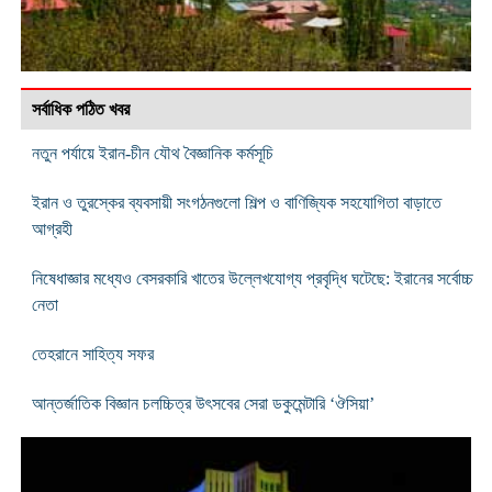
সর্বাধিক পঠিত খবর
নতুন পর্যায়ে ইরান-চীন যৌথ বৈজ্ঞানিক কর্মসূচি
ইরান ও তুরস্কের ব্যবসায়ী সংগঠনগুলো শিল্প ও বাণিজ্যিক সহযোগিতা বাড়াতে
আগ্রহী
নিষেধাজ্ঞার মধ্যেও বেসরকারি খাতের উল্লেখযোগ্য প্রবৃদ্ধি ঘটেছে: ইরানের সর্বোচ্চ
নেতা
তেহরানে সাহিত্য সফর
আন্তর্জাতিক বিজ্ঞান চলচ্চিত্র উৎসবের সেরা ডকুমেন্টারি ‘ঔসিয়া’