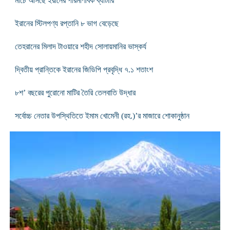
মার্চে আসছে ইরানের পারমাণবিক ব্যাটারি
ইরানের স্টিলপণ্য রপ্তানি ৮ ভাগ বেড়েছে
তেহরানের মিলাদ টাওয়ারে শহীদ সোলায়মানির ভাস্কর্য
দ্বিতীয় প্রান্তিকে ইরানের জিডিপি প্রবৃদ্ধি ৭.১ শতাংশ
৮শ’ বছরের পুরোনো মাটির তৈরি তেলবাতি উদ্ধার
সর্বোচ্চ নেতার উপস্থিতিতে ইমাম খোমেনী (রহ.)’র মাজারে শোকানুষ্ঠান