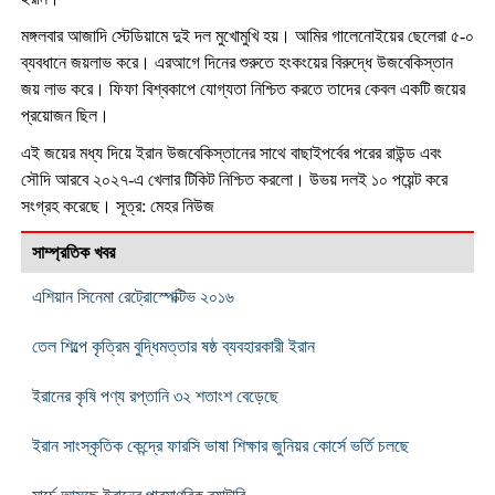
মঙ্গলবার আজাদি স্টেডিয়ামে দুই দল মুখোমুখি হয়। আমির গালেনোইয়ের ছেলেরা ৫-০
ব্যবধানে জয়লাভ করে। এরআগে দিনের শুরুতে হংকংয়ের বিরুদ্ধে উজবেকিস্তান
জয় লাভ করে। ফিফা বিশ্বকাপে যোগ্যতা নিশ্চিত করতে তাদের কেবল একটি জয়ের
প্রয়োজন ছিল।
এই জয়ের মধ্য দিয়ে ইরান উজবেকিস্তানের সাথে বাছাইপর্বের পরের রাউন্ড এবং
সৌদি আরবে ২০২৭-এ খেলার টিকিট নিশ্চিত করলো। উভয় দলই ১০ পয়েন্ট করে
সংগ্রহ করেছে। সূত্র: মেহর নিউজ
সাম্প্রতিক খবর
এশিয়ান সিনেমা রেট্রোস্পেক্টিভ ২০১৬
তেল শিল্পে কৃত্রিম বুদ্ধিমত্তার ষষ্ঠ ব্যবহারকারী ইরান
ইরানের কৃষি পণ্য রপ্তানি ৩২ শতাংশ বেড়েছে
ইরান সাংস্কৃতিক কেন্দ্রে ফারসি ভাষা শিক্ষার জুনিয়র কোর্সে ভর্তি চলছে