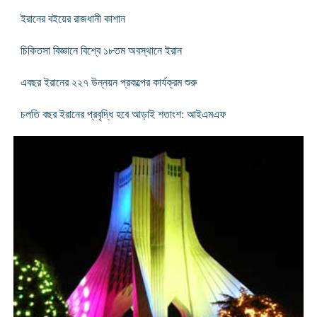
ইরানের বইয়ের রাজধানী কাশান
চিকিতসা বিজ্ঞানে বিশ্বে ১৮তম অবস্থানে ইরান
এবছর ইরানের ২২৭ উন্নয়ন প্রকল্পের কার্যক্রম শুরু
চলতি বছর ইরানের প্রবৃদ্ধি হবে আড়াই শতাংশ: আইএমএফ