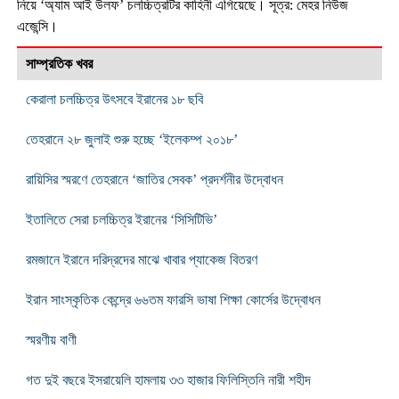
নিয়ে ‘অ্যাম আই উলফ’ চলচ্চিত্রটির কাহিনী এগিয়েছে। সূত্র: মেহর নিউজ
এজেন্সি।
সাম্প্রতিক খবর
কেরালা চলচ্চিত্র উৎসবে ইরানের ১৮ ছবি
তেহরানে ২৮ জুলাই শুরু হচ্ছে ‘ইলেকম্প ২০১৮’
রায়িসির স্মরণে তেহরানে ‘জাতির সেবক’ প্রদর্শনীর উদ্বোধন
ইতালিতে সেরা চলচ্চিত্র ইরানের ‘সিসিটিভি’
রমজানে ইরানে দরিদ্রদের মাঝে খাবার প্যাকেজ বিতরণ
ইরান সাংস্কৃতিক কেন্দ্রে ৬৬তম ফারসি ভাষা শিক্ষা কোর্সের উদ্বোধন
স্মরণীয় বাণী
গত দুই বছরে ইসরায়েলি হামলায় ৩৩ হাজার ফিলিস্তিনি নারী শহীদ