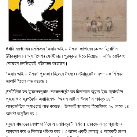
ইরানি স্বল্পদৈর্ঘ্য চলচ্চিত্র ‘অ্যাম আই এ উলফ’ জাপানের ১৮তম হিরোশিমা
ইন্টারন্যাশনাল অ্যানিমেশন ফেস্টিভালে পুরস্কার জিতে নিয়েছে। আমির হোউসাং
মোয়েইন চলচ্চিত্রটি পরিচালনা করেছেন।
‘অ্যাম আই এ উলফ’ পুরস্কার হিসেবে উৎসবের স্ট্যাচুয়েট ও নগদ এক মিলিয়ন
জাপানি ইয়েন লাভ করেছে।
ইন্সটিটিউট ফর ইন্টেলেকচুয়াল ডেভেলপমেন্ট অব চিলড্রেন অ্যান্ড ইয়ং অ্যাডাল্টস
প্রযোজিত স্বল্পদৈর্ঘ্য অ্যানিমেশন ‘অ্যাম আই এ উলফ’ এ পর্যন্ত ১৪টি
আন্তর্জাতিক অ্যাওয়ার্ড লাভ করেছে। উৎসবটি জাপানের হিরোশিমায় ২০ থেকে ২৪
আগস্ট অনুষ্ঠিত হয়।
স্কুলে বাচ্চাদের লেখাপড়া নিয়ে এ চলচ্চিত্রটি নির্মিত। নেকড়ে শান্ত প্রাণিদের
আক্রমণ করে ও শিকারে পরিণত করে। এধরনের একটি নেকড়ে ও আরেকটি ছাগল