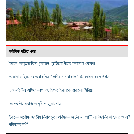
সর্বাধিক পঠিত খবর
ইরানে আন্তর্জাতিক কুরআন প্রতিযোগিতার ফলাফল ঘোষণা
করোনা ভাইরাসের ভ্যাকসিন “কভিরান বারাকাত” উদ্বোধন করল ইরান
এফআইবিএ এশিয়া কাপ বাছাইপর্ব: ইরানকে হারালো সিরিয়া
দেশের উত্তরাঞ্চলে বৃষ্টি ও তুষারপাত
ইরানের সর্বোচ্চ জাতীয় নিরাপত্তা পরিষদের সচিব ড. আলী লারিজানির শাহাদত ও এই
পরিষদের বাণী