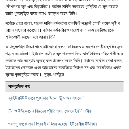
কৌশলগত ভুল এবং বিভ্রান্তি। বর্তমান মার্কিন সরকারের পূর্বসূরিরা যে ভুল করেছে
তারই পুনরাবৃত্তি ঘটছে বলেও উল্লেখ করেন তিনি।
সর্বোচ্চ নেতা বলেন, সাবেক মার্কিন কর্মকর্তারা তাকফিরি সন্ত্রাসী গোষ্ঠী দায়েশ সৃষ্টি বা
তাদের সহায়তা করেছেন। বর্তমান কর্মকর্তারাও দায়েশ বা এ রকম গোষ্ঠীগুলোকে
শক্তিশালী করছেন বলে জানান তিনি।
আয়াতুল্লহিল উজমা খামেনেয়ী আরো বলেন, ভবিষ্যতে এ ধরণের গোষ্ঠীর হুমকির মুখে
পড়বে আমেরিকা। ইউরোপ অতীতে ভুল পদক্ষেপ নিয়ে তাকফিরিদের শক্তিশালী করে
বর্তমানে তার সমস্যায় ভুগছে বলে উল্লেখ করেন তিনি। ইরানের সর্বোচ্চ নেতা বলেন,
ইউরোপের লোকজন এখন আর তাদের ঘরবাড়িতে নিরাপদ নন এবং আমেরিকাও একই
ভুলের পুনরাবৃত্তি করছে। সূত্র: পার্সটুডে।
সাম্প্রতিক খবর
ব্রাইটলাইট উৎসবে পুরস্কার জিতল ‘উন্ড অব শ্যাডো’
চীন ও ইউক্রেনের বিরুদ্ধে প্রীতি ম্যাচ খেলবে ইরানি নারীরা
পরমাণু সমঝোতায় বিশ্ববাসীর বিজয় হয়েছে: ইউরোপীয় ইউনিয়ন