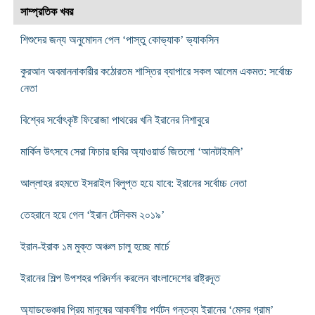
সাম্প্রতিক খবর
শিশুদের জন্য অনুমোদন পেল ‘পাস্তু কোভ্যাক’ ভ্যাকসিন
কুরআন অবমাননাকারীর কঠোরতম শাস্তির ব্যাপারে সকল আলেম একমত: সর্বোচ্চ
নেতা
বিশ্বের সর্বোৎকৃষ্ট ফিরোজা পাথরের খনি ইরানের নিশাবুরে
মার্কিন উৎসবে সেরা ফিচার ছবির অ্যাওয়ার্ড জিতলো ‘আনটাইমলি’
আল্লাহর রহমতে ইসরাইল বিলুপ্ত হয়ে যাবে: ইরানের সর্বোচ্চ নেতা
তেহরানে হয়ে গেল ‘ইরান টেলিকম ২০১৯’
ইরান-ইরাক ১ম মুক্ত অঞ্চল চালু হচ্ছে মার্চে
ইরানের শিল্প উপশহর পরিদর্শন করলেন বাংলাদেশের রাষ্ট্রদূত
অ্যাডভেঞ্চার প্রিয় মানুষের আকর্ষণীয় পর্যটন গন্তব্য ইরানের ‘মেসর গ্রাম’