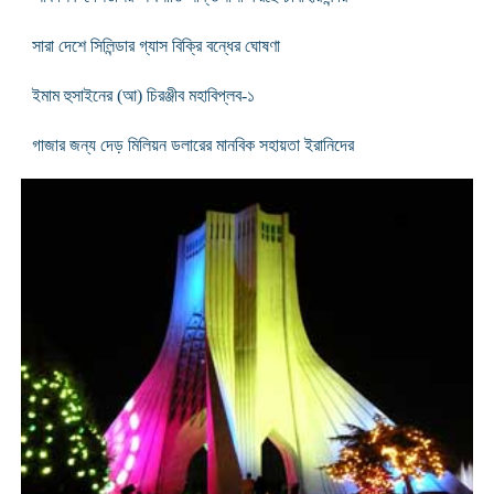
সারা দেশে সিলিন্ডার গ্যাস বিক্রি বন্ধের ঘোষণা
ইমাম হুসাইনের (আ) চিরঞ্জীব মহাবিপ্লব-১
গাজার জন্য দেড় মিলিয়ন ডলারের মানবিক সহায়তা ইরানিদের