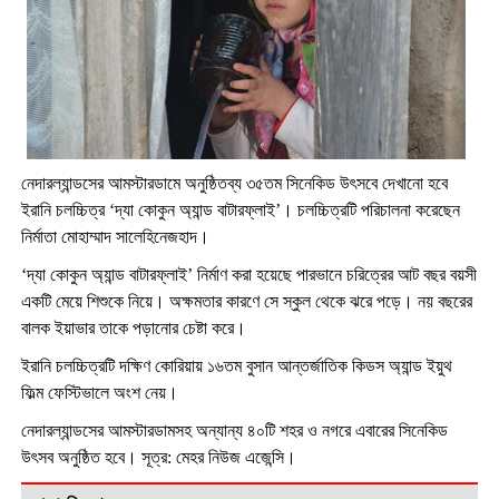
নেদারল্যান্ডসের আমস্টারডামে অনুষ্ঠিতব্য ৩৫তম সিনেকিড উৎসবে দেখানো হবে
ইরানি চলচ্চিত্র ‘দ্যা কোকুন অ্যান্ড বাটারফ্লাই’। চলচ্চিত্রটি পরিচালনা করেছেন
নির্মাতা মোহাম্মাদ সালেহিনেজহাদ।
‘দ্যা কোকুন অ্যান্ড বাটারফ্লাই’ নির্মাণ করা হয়েছে পারভানে চরিত্রের আট বছর বয়সী
একটি মেয়ে শিশুকে নিয়ে। অক্ষমতার কারণে সে স্কুল থেকে ঝরে পড়ে। নয় বছরের
বালক ইয়াভার তাকে পড়ানোর চেষ্টা করে।
ইরানি চলচ্চিত্রটি দক্ষিণ কোরিয়ায় ১৬তম বুসান আন্তর্জাতিক কিডস অ্যান্ড ইয়ুথ
ফিল্ম ফেস্টিভালে অংশ নেয়।
নেদারল্যান্ডসের আমস্টারডামসহ অন্যান্য ৪০টি শহর ও নগরে এবারের সিনেকিড
উৎসব অনুষ্ঠিত হবে। সূত্র: মেহর নিউজ এজেন্সি।