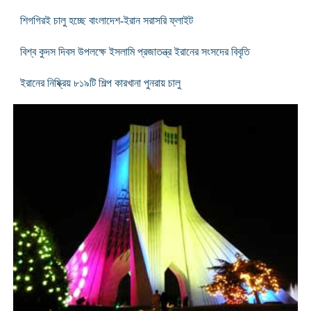
শিগগিরই চালু হচ্ছে বাংলাদেশ-ইরান সরাসরি ফ্লাইট
বিশ্ব কুদস দিবস উপলক্ষে ইসলামি প্রজাতন্ত্র ইরানের সংসদের বিবৃতি
ইরানের নিষ্ক্রিয় ৮১৯টি শিল্প কারখানা পুনরায় চালু