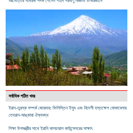
মরনোত্তর সামরিক পদক পেলেন শহীদ পরমাণু বিজ্ঞানী ফাখরিজাদে
সর্বাধিক পঠিত খবর
ইরান-তুরস্ক সম্পর্ক জোরদার: ফিলিস্তিন ইস্যু এবং বিদেশী হস্তক্ষেপ মোকাবেলায়
তেহরান-আঙ্কারা ঐক্যবদ্ধ
শিক্ষা উপমন্ত্রীর সাথে ইরানি কালচারাল কাউন্সেলরের সাক্ষাৎ