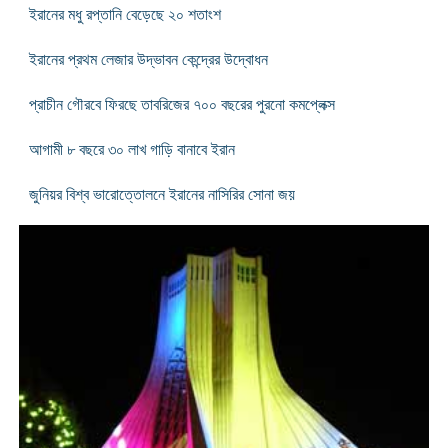
ইরানের মধু রপ্তানি বেড়েছে ২০ শতাংশ
ইরানের প্রথম লেজার উদ্ভাবন কেন্দ্রের উদ্বোধন
প্রাচীন গৌরবে ফিরছে তাবরিজের ৭০০ বছরের পুরনো কমপ্লেক্স
আগামী ৮ বছরে ৩০ লাখ গাড়ি বানাবে ইরান
জুনিয়র বিশ্ব ভারোত্তোলনে ইরানের নাসিরির সোনা জয়