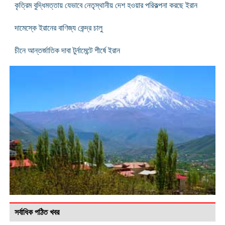
কৃত্রিম বুদ্ধিমত্তায় যেভাবে নেতৃস্থানীয় দেশ হওয়ার পরিকল্পনা করছে ইরান
দামেস্কে ইরানের বাণিজ্য কেন্দ্র চালু
চীনে আন্তর্জাতিক দাবা টুর্নামেন্টে শীর্ষে ইরান
সর্বাধিক পঠিত খবর