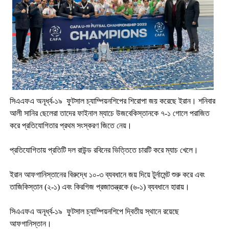
সিএএফএ অনূর্ধ্ব-১৯ ফুটসাল চ্যাম্পিয়নশিপের শিরোপা জয় করেছে ইরান। শনিবার
আলী সানির ছেলেরা তাদের ফাইনাল ম্যাচে উজবেকিস্তানকে ৭-১ গোলে পরাজিত
করে প্রতিযোগিতার প্রথম সংস্করণ জিতে নেয়।
প্রতিযোগিতায় প্রতিটি দল রাউন্ড রবিনের ভিত্তিতে চারটি করে ম্যাচ খেলে।
ইরান আফগানিস্তানের বিরুদ্ধে ১০-৩ ব্যবধানে জয় দিয়ে টুর্নামেন্ট শুরু করে এবং
তাজিকিস্তান (২-১) এবং কিরগিজ প্রজাতন্ত্রকে (৬-১) ব্যবধানে হারায়।
সিএএফএ অনূর্ধ্ব-১৯ ফুটসাল চ্যাম্পিয়নশিপে দ্বিতীয় স্থানে রয়েছে
আফগানিস্তান।