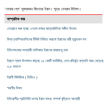
‘ফেয়ার প্লে’ পুরস্কারও জিতেছে ইরান। সূত্র: তেহরান টাইমস।
সাম্প্রতিক খবর
তেহরানে শুরু হচ্ছে ৩৭তম ফজর আন্তর্জাতিক সঙ্গীত উৎসব
বিশ্ব চ্যাম্পিয়নশিপের টিকিট নিশ্চিত করলো ইরানের নারী হ্যান্ডবল দল
ইউনেসকোর অস্থায়ী তালিকায় ইরানের কারাফতু গুহা
ইরানে গ্যাস উৎপাদন বাড়ছে ১৫ কোটি ঘনমিটার, তেল-বহির্ভূত রপ্তানি আয় বেড়েছে
৩.৫ শতাংশ
ইরানী মিউজিক ( ভিডিও )
স্মরণীয় দিবস
ইউরোপীয় প্রতিনিধি দলের ইরান সফর: সম্পর্ক বৃদ্ধিতে আগ্রহী