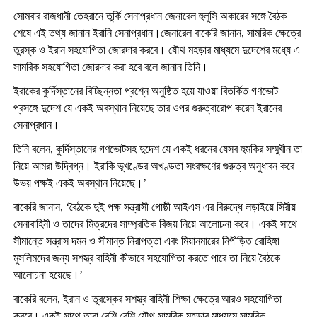
সোমবার রাজধানী তেহরানে তুর্কি সেনাপ্রধান জেনারেল হুলুসি অকারের সঙ্গে বৈঠক
শেষে এই তথ্য জানান ইরানি সেনাপ্রধান।জেনারেল বাকেরি জানান, সামরিক ক্ষেত্রে
তুরস্ক ও ইরান সহযোগিতা জোরদার করবে। যৌথ মহড়ার মাধ্যমে দুদেশের মধ্যে এ
সামরিক সহযোগিতা জোরদার করা হবে বলে জানান তিনি।
ইরাকের কুর্দিস্তানের বিচ্ছিন্নতা প্রশ্নে অনুষ্ঠিত হয়ে যাওয়া বিতর্কিত গণভোট
প্রসঙ্গে দুদেশ যে একই অবস্থান নিয়েছে তার ওপর গুরুত্বারোপ করেন ইরানের
সেনাপ্রধান।
তিনি বলেন, কুর্দিস্তানের গণভোটসহ দুদেশ যে একই ধরনের যেসব হুমকির সম্মুখীন তা
নিয়ে আমরা উদ্বিগ্ন। ইরাকি ভূখণ্ডের অখণ্ডতা সংরক্ষণের গুরুত্ব অনুধাবন করে
উভয় পক্ষই একই অবস্থান নিয়েছে।’
বাকেরি জানান, ‘বৈঠকে দুই পক্ষ সন্ত্রাসী গোষ্ঠী আইএস এর বিরুদ্ধে লড়াইয়ে সিরীয়
সেনাবাহিনী ও তাদের মিত্রদের সাম্প্রতিক বিজয় নিয়ে আলোচনা করে। একই সাথে
সীমান্তে সন্ত্রাস দমন ও সীমান্ত নিরাপত্তা এবং মিয়ানমারের নিপীড়িত রোহিঙ্গা
মুসলিমদের জন্য সশস্ত্র বাহিনী কীভাবে সহযোগিতা করতে পারে তা নিয়ে বৈঠকে
আলোচনা হয়েছে।’
বাকেরি বলেন, ইরান ও তুরস্কের সশস্ত্র বাহিনী শিক্ষা ক্ষেত্রে আরও সহযোগিতা
করবে। একই সাথে তারা বেশি বেশি যৌথ সামরিক মহড়ার মাধ্যমে সামরিক