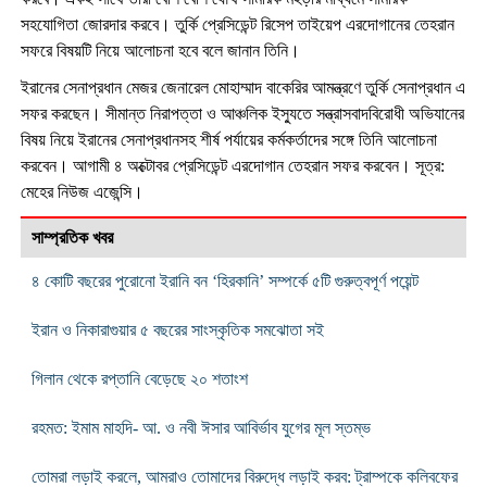
সহযোগিতা জোরদার করবে। তুর্কি প্রেসিডেন্ট রিসেপ তাইয়েপ এরদোগানের তেহরান
সফরে বিষয়টি নিয়ে আলোচনা হবে বলে জানান তিনি।
ইরানের সেনাপ্রধান মেজর জেনারেল মোহাম্মাদ বাকেরির আমন্ত্রণে তুর্কি সেনাপ্রধান এ
সফর করছেন। সীমান্ত নিরাপত্তা ও আঞ্চলিক ইস্যুতে সন্ত্রাসবাদবিরোধী অভিযানের
বিষয় নিয়ে ইরানের সেনাপ্রধানসহ শীর্ষ পর্যায়ের কর্মকর্তাদের সঙ্গে তিনি আলোচনা
করবেন। আগামী ৪ অক্টোবর প্রেসিডেন্ট এরদোগান তেহরান সফর করবেন। সূত্র:
মেহের নিউজ এজেন্সি।
সাম্প্রতিক খবর
৪ কোটি বছরের পুরোনো ইরানি বন ‘হিরকানি’ সম্পর্কে ৫টি গুরুত্বপূর্ণ পয়েন্ট
ইরান ও নিকারাগুয়ার ৫ বছরের সাংস্কৃতিক সমঝোতা সই
গিলান থেকে রপ্তানি বেড়েছে ২০ শতাংশ
রহমত: ইমাম মাহদি- আ. ও নবী ঈসার আবির্ভাব যুগের মূল স্তম্ভ
তোমরা লড়াই করলে, আমরাও তোমাদের বিরুদ্ধে লড়াই করব: ট্রাম্পকে কলিবফের