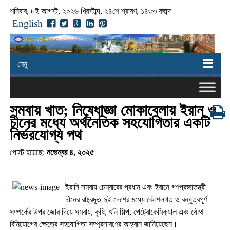
শনিবার, ৮ই আগস্ট, ২০২৬ খ্রিস্টাব্দ, ২৪শে শ্রাবণ, ১৪৩৩ বঙ্গাব্দ
English
মেনু
সমবায় খাত; নিষেধাজ্ঞা মোকাবেলায় ইরান ও
চীনের মধ্যে অর্থনৈতিক সহযোগিতার একটি
নির্ভরযোগ্য পথ
পোস্ট হয়েছে:
নভেম্বর ৪, ২০২৫
ইরানি সমবায় চেম্বারের প্রধান এবং ইরানে গণপ্রজাতন্ত্রী
চীনের রাষ্ট্রদূত দুই দেশের মধ্যে কৌশলগত ও বন্ধুত্বপূর্ণ
সম্পর্কের উপর জোর দিয়ে সমবায়, কৃষি, খনি শিল্প, পেট্রোকেমিক্যাল এবং যৌথ
বিনিয়োগের ক্ষেত্রে সহযোগিতা সম্প্রসারণের আহ্বান জানিয়েছেন।