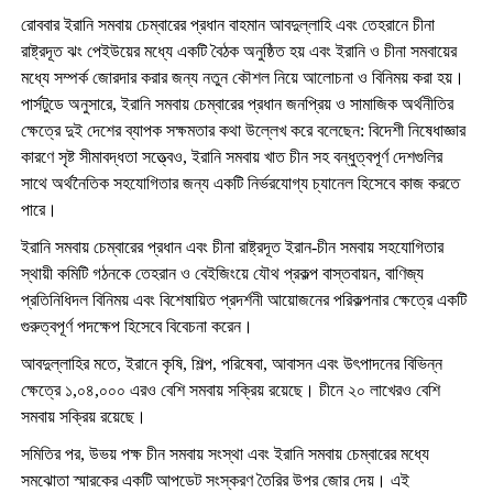
রোববার ইরানি সমবায় চেম্বারের প্রধান বাহমান আবদুল্লাহি এবং তেহরানে চীনা
রাষ্ট্রদূত ঝং পেইউয়ের মধ্যে একটি বৈঠক অনুষ্ঠিত হয় এবং ইরানি ও চীনা সমবায়ের
মধ্যে সম্পর্ক জোরদার করার জন্য নতুন কৌশল নিয়ে আলোচনা ও বিনিময় করা হয়।
পার্সটুডে অনুসারে, ইরানি সমবায় চেম্বারের প্রধান জনপ্রিয় ও সামাজিক অর্থনীতির
ক্ষেত্রে দুই দেশের ব্যাপক সক্ষমতার কথা উল্লেখ করে বলেছেন: বিদেশী নিষেধাজ্ঞার
কারণে সৃষ্ট সীমাবদ্ধতা সত্ত্বেও, ইরানি সমবায় খাত চীন সহ বন্ধুত্বপূর্ণ দেশগুলির
সাথে অর্থনৈতিক সহযোগিতার জন্য একটি নির্ভরযোগ্য চ্যানেল হিসেবে কাজ করতে
পারে।
ইরানি সমবায় চেম্বারের প্রধান এবং চীনা রাষ্ট্রদূত ইরান-চীন সমবায় সহযোগিতার
স্থায়ী কমিটি গঠনকে তেহরান ও বেইজিংয়ে যৌথ প্রকল্প বাস্তবায়ন, বাণিজ্য
প্রতিনিধিদল বিনিময় এবং বিশেষায়িত প্রদর্শনী আয়োজনের পরিকল্পনার ক্ষেত্রে একটি
গুরুত্বপূর্ণ পদক্ষেপ হিসেবে বিবেচনা করেন।
আবদুল্লাহির মতে, ইরানে কৃষি, শিল্প, পরিষেবা, আবাসন এবং উৎপাদনের বিভিন্ন
ক্ষেত্রে ১,০৪,০০০ এরও বেশি সমবায় সক্রিয় রয়েছে। চীনে ২০ লাখেরও বেশি
সমবায় সক্রিয় রয়েছে।
সমিতির পর, উভয় পক্ষ চীন সমবায় সংস্থা এবং ইরানি সমবায় চেম্বারের মধ্যে
সমঝোতা স্মারকের একটি আপডেট সংস্করণ তৈরির উপর জোর দেয়। এই