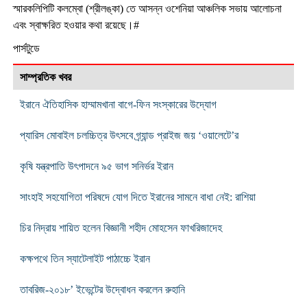
স্মারকলিপিটি কলম্বো (শ্রীলঙ্কা) তে আসন্ন ওশেনিয়া আঞ্চলিক সভায় আলোচনা
এবং স্বাক্ষরিত হওয়ার কথা রয়েছে।#
পার্সটুডে
সাম্প্রতিক খবর
ইরানে ঐতিহাসিক হাম্মামখানা বাগে-ফিন সংস্কারের উদ্যোগ
প্যারিস মোবাইল চলচ্চিত্র উৎসবে গ্র্যান্ড প্রাইজ জয় ‘ওয়ালেটে’র
কৃষি যন্ত্রপাতি উৎপাদনে ৯৫ ভাগ সনির্ভর ইরান
সাংহাই সহযোগিতা পরিষদে যোগ দিতে ইরানের সামনে বাধা নেই: রাশিয়া
চির নিদ্রায় শায়িত হলেন বিজ্ঞানী শহীদ মোহসেন ফাখরিজাদেহ
কক্ষপথে তিন স্যাটেলাইট পাঠাচ্চে ইরান
তাবরিজ-২০১৮’ ইভেন্টের উদ্বোধন করলেন রুহানি