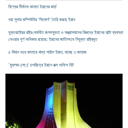
বিশ্বের দীর্ঘতম কানাত ইরানের জার্চ
নয়া সুপার কম্পিউটার ‘সিমোর্গ’ তৈরি করছে ইরান
যুক্তরাষ্ট্রের রাষ্ট্র-সমর্থিত জলদস্যুতা ও সন্ত্রাসবাদের বিরুদ্ধে ইরানের পাল্টা ব্যবস্থা
নেওয়ার পূর্ণ অধিকার রয়েছে: ইরানের জাতিসংঘে নিযুক্ত রাষ্ট্রদূত
৫ বিমান ভরে কাতারে খাদ্য পাঠাল ইরান; যাচ্ছে ৩ জাহাজ
`মুহাম্মদ (সা:)’ চলচ্চিত্র ইরানে বক্স অফিস হিট