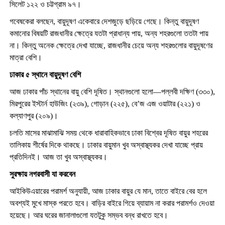
সিলেট ১২২ ও চট্টগ্রাম ৯৭।
গবেষকেরা বলছেন, বায়ুদূষণ একেবারে দেশজুড়ে ছড়িয়ে গেছে। কিন্তু বায়ুদূষণ
কমানোর বিষয়টি রাজধানীর ক্ষেত্রে যতটা প্রাধান্য পায়, অন্য শহরগুলো ততটা পায়
না। কিন্তু অনেক ক্ষেত্রে দেখা যাচ্ছে, রাজধানীর চেয়ে অন্য শহরগুলোর বায়ুদূষণের
মাত্রা বেশি।
ঢাকার ৫ স্থানে বায়ুদূষণ বেশি
আজ ঢাকার পাঁচ স্থানের বায়ু বেশি দূষিত। স্থানগুলো হলো—পল্লবী দক্ষিণ (৩৩০),
মিরপুরের ইস্টার্ন হাউজিং (২৩৯), গোড়ান (২২৫), বে’জ এজ ওয়াটার (২২১) ও
কল্যাণপুর (২০৯)।
চলতি মাসের মাঝামাঝি সময় থেকে ধারাবাহিকভাবে ঢাকা বিশ্বের দূষিত বায়ুর শহরের
তালিকায় শীর্ষের দিকে থাকছে। ঢাকার বায়ুমান খুব অস্বাস্থ্যকর দেখা যাচ্ছে প্রায়
প্রতিদিনই। আজ তা খুব অস্বাস্থ্যকর।
সুরক্ষায় নগরবাসী যা করবেন
আইকিউএয়ারের পরামর্শ অনুযায়ী, আজ ঢাকার বায়ুর যে মান, তাতে বাইরে বের হলে
অবশ্যই মুখে মাস্ক পরতে হবে। বাড়ির বাইরে গিয়ে ব্যায়াম না করার পরামর্শও দেওয়া
হয়েছে। আর ঘরের জানালাগুলো যতটুকু সম্ভব বন্ধ রাখতে হবে।