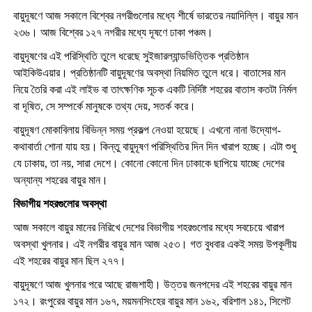
বায়ুদূষণে আজ সকালে বিশ্বের নগরীগুলোর মধ্যে শীর্ষে ভারতের নয়াদিল্লি। বায়ুর মান
২৩৬। আজ বিশ্বের ১২৭ নগরীর মধ্যে দূষণে ঢাকা পঞ্চম।
বায়ুদূষণের এই পরিস্থিতি তুলে ধরেছে সুইজারল্যান্ডভিত্তিক প্রতিষ্ঠান
আইকিউএয়ার। প্রতিষ্ঠানটি বায়ুদূষণের অবস্থা নিয়মিত তুলে ধরে। বাতাসের মান
নিয়ে তৈরি করা এই লাইভ বা তাৎক্ষণিক সূচক একটি নির্দিষ্ট শহরের বাতাস কতটা নির্মল
বা দূষিত, সে সম্পর্কে মানুষকে তথ্য দেয়, সতর্ক করে।
বায়ুদূষণ মোকাবিলায় বিভিন্ন সময় প্রকল্প নেওয়া হয়েছে। এখনো নানা উদ্যোগ-
কথাবার্তা শোনা যায় হয়। কিন্তু বায়ুদূষণ পরিস্থিতির দিন দিন খারাপ হচ্ছে। এটা শুধু
যে ঢাকায়, তা নয়, সারা দেশে। কোনো কোনো দিন ঢাকাকে ছাপিয়ে যাচ্ছে দেশের
অন্যান্য শহরের বায়ুর মান।
বিভাগীয় শহরগুলোর অবস্থা
আজ সকালে বায়ুর মানের নিরিখে দেশের বিভাগীয় শহরগুলোর মধ্যে সবচেয়ে খারাপ
অবস্থা খুলনার। এই নগরীর বায়ুর মান আজ ২৫৩। গত বুধবার একই সময় উপকূলীয়
এই শহরের বায়ুর মান ছিল ২৭৭।
বায়ুদূষণে আজ খুলনার পরে আছে রাজশাহী। উত্তর জনপদের এই শহরের বায়ুর মান
১৭২। রংপুরের বায়ুর মান ১৬৭, ময়মনসিংহের বায়ুর মান ১৬২, বরিশাল ১৪১, সিলেট