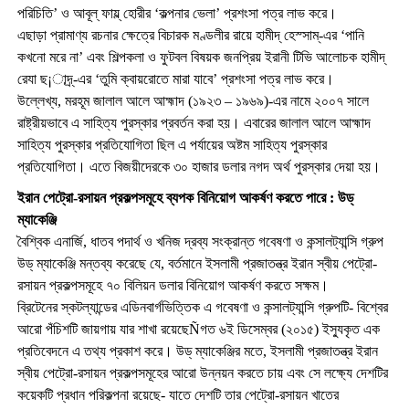
পরিচিতি’ ও আবূল্ ফায্ল্ হোরীর ‘কল্পনার ভেলা’ প্রশংসা পত্র লাভ করে।
এছাড়া প্রামাণ্য রচনার ক্ষেত্রে বিচারক মণ্ডলীর রায়ে হামীদ্ হেস্সাম্-এর ‘পানি
কখনো মরে না’ এবং শিল্পকলা ও ফুটবল বিষয়ক জনপ্রিয় ইরানী টিভি আলোচক হামীদ্
রেযা ছ¡াদ্র্-এর ‘তুমি ক্বায়রোতে মারা যাবে’ প্রশংসা পত্র লাভ করে।
উল্লেখ্য, মরহূম জালাল আলে আহ্মাদ (১৯২৩ – ১৯৬৯)-এর নামে ২০০৭ সালে
রাষ্ট্রীয়ভাবে এ সাহিত্য পুরস্কার প্রবর্তন করা হয়। এবারের জালাল আলে আহ্মাদ
সাহিত্য পুরস্কার প্রতিযোগিতা ছিল এ পর্যায়ের অষ্টম সাহিত্য পুরস্কার
প্রতিযোগিতা। এতে বিজয়ীদেরকে ৩০ হাজার ডলার নগদ অর্থ পুরস্কার দেয়া হয়।
ইরান পেট্রো-রসায়ন প্রকল্পসমূহে ব্যপক বিনিয়োগ আকর্ষণ করতে পারে : উড্
ম্যাকেঞ্জি
বৈশ্বিক এনার্জি, ধাতব পদার্থ ও খনিজ দ্রব্য সংক্রান্ত গবেষণা ও কন্সালট্যান্সি গ্রুপ
উড্ ম্যাকেঞ্জি মন্তব্য করেছে যে, বর্তমানে ইসলামী প্রজাতন্ত্র ইরান স্বীয় পেট্রো-
রসায়ন প্রকল্পসমূহে ৭০ বিলিয়ন ডলার বিনিয়োগ আকর্ষণ করতে সক্ষম।
ব্রিটেনের স্কটল্যান্ডের এডিনবার্গভিত্তিক এ গবেষণা ও কন্সালট্যান্সি গ্রুপটি- বিশ্বের
আরো পঁচিশটি জায়গায় যার শাখা রয়েছেÑগত ৬ই ডিসেম্বর (২০১৫) ইস্যুকৃত এক
প্রতিবেদনে এ তথ্য প্রকাশ করে। উড্ ম্যাকেঞ্জির মতে, ইসলামী প্রজাতন্ত্র ইরান
স্বীয় পেট্রো-রসায়ন প্রকল্পসমূহের আরো উন্নয়ন করতে চায় এবং সে লক্ষ্যে দেশটির
কয়েকটি প্রধান পরিকল্পনা রয়েছে- যাতে দেশটি তার পেট্রো-রসায়ন খাতের