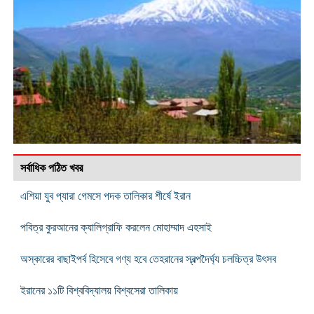
সর্বাধিক পঠিত খবর
এশিয়া যুব প্যারা গেমসে পদক তালিকার শীর্ষে ইরান
পবিত্র কুরআনের ক্যালিগ্রাফি করলেন মোহাম্মাদ এহসাই
অস্কারের বাছাইপর্ব হিসেবে গণ্য হবে তেহরানের স্বল্পদৈর্ঘ্য চলচ্চিত্র উৎসব
ইরানের ১১টি বিশ্ববিদ্যালয় বিশ্বসেরা তালিকায়