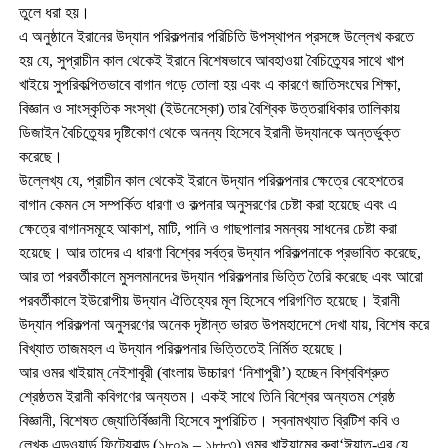
তুলে ধরা হয়।
এ অনুষ্ঠানে ইরানের উদ্যান পরিকল্পনার পরিচিতি উপস্থাপন প্রসঙ্গে উল্লেখ করতে
হয় যে, সুপ্রাচীন কাল থেকেই ইরানে বিশেষভাবে আবহাওয়া বৈচিত্র্যের সাথে খাপ
খাইয়ে সুপরিকল্পিতভাবে বাগান গড়ে তোলা হয় এবং এ কারণে জাতিসংঘের শিক্ষা,
বিজ্ঞান ও সাংস্কৃতিক সংস্থা (ইউনেস্কো) তার বৈশ্বিক উত্তরাধিকার তালিকায়
ডিজাইন বৈচিত্র্যের দৃষ্টিকোণ থেকে অনন্য হিসেবে ইরানী উদ্যানকে অন্তর্ভুক্ত
করেছে।
উল্লেখ্য যে, প্রাচীন কাল থেকেই ইরানে উদ্যান পরিকল্পনার ক্ষেত্রে বেহেশতের
বাগান কেমন সে সম্পর্কিত ধারণা ও কল্পনার অনুসরণের চেষ্টা করা হয়েছে এবং এ
ক্ষেত্রে বাগানসমূহে আকাশ, মাটি, পানি ও গাছপালার সমন্বয় সাধনের চেষ্টা করা
হয়েছে। আর তাদের এ ধারণা বিশ্বের সর্বত্র উদ্যান পরিকল্পনাকে প্রভাবিত করেছে,
আর তা পরবর্তীকালে মুসলমানদের উদ্যান পরিকল্পনার ভিত্তি তৈরি করেছে এবং আরো
পরবর্তীকালে ইউরোপীয় উদ্যান ঐতিহ্যের মূল হিসেবে পরিগণিত হয়েছে। ইরানী
উদ্যান পরিকল্পনা অনুসরণের অনেক দৃষ্টান্ত ভারত উপমহাদেশে দেখা যায়, বিশেষ করে
বিখ্যাত তাজমহল এ উদ্যান পরিকল্পনার ভিত্তিতেই নির্মিত হয়েছে।
আর ওমর খাইয়াম্ নেইশাবূরী (বাংলায় উচ্চারণ ‘নিশাপুরী’) হচ্ছেন বিশ্ববিশ্রুত
শ্রেষ্ঠতম ইরানী কবিগণের অন্যতম। একই সাথে তিনি বিশ্বের অন্যতম শ্রেষ্ঠ
বিজ্ঞানী, বিশেষত জ্যোতির্বিজ্ঞানী হিসেবে সুপরিচিত। স্বনামখ্যাত ব্রিটিশ কবি ও
লেখক এড্ওয়ার্ড ফিট্যেরাল্ড্ (১৮০৯ – ১৮৮৩) ওমর খাইয়ামের রুবা‘ঈয়াত্-এর যে