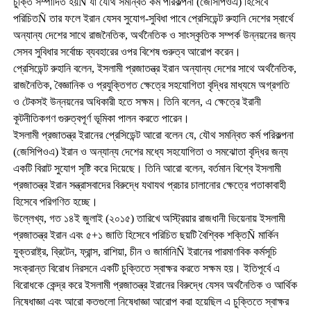
চুক্তি সম্পাদিত হয়Ñ যা যৌথ সমন্বিত কর্ম পরিকল্পনা (জেসিপিওএ) হিসেবে
পরিচিতÑ তার ফলে ইরান যেসব সুযোগ-সুবিধা পাবে প্রেসিডেন্ট রুহানি দেশের স্বার্থে
অন্যান্য দেশের সাথে রাজনৈতিক, অর্থনৈতিক ও সাংস্কৃতিক সম্পর্ক উন্নয়নের জন্য
সেসব সুবিধার সর্বোচ্চ ব্যবহারের ওপর বিশেষ গুরুত্ব আরোপ করেন।
প্রেসিডেন্ট রুহানি বলেন, ইসলামী প্রজাতন্ত্র ইরান অন্যান্য দেশের সাথে অর্থনৈতিক,
রাজনৈতিক, বৈজ্ঞানিক ও প্রযুক্তিগত ক্ষেত্রে সহযোগিতা বৃদ্ধির মাধ্যমে অগ্রগতি
ও টেকসই উন্নয়নের অধিকারী হতে সক্ষম। তিনি বলেন, এ ক্ষেত্রে ইরানী
কূটনীতিকগণ গুরুত্বপূর্ণ ভূমিকা পালন করতে পারেন।
ইসলামী প্রজাতন্ত্র ইরানের প্রেসিডেন্ট আরো বলেন যে, যৌথ সমন্বিত কর্ম পরিকল্পনা
(জেসিপিওএ) ইরান ও অন্যান্য দেশের মধ্যে সহযোগিতা ও সমঝোতা বৃদ্ধির জন্য
একটি বিরাট সুযোগ সৃষ্টি করে দিয়েছে। তিনি আরো বলেন, বর্তমান বিশ্বে ইসলামী
প্রজাতন্ত্র ইরান সন্ত্রাসবাদের বিরুদ্ধে যথাযথ প্রচার চালানোর ক্ষেত্রে পতাকাবাহী
হিসেবে পরিগণিত হচ্ছে।
উল্লেখ্য, গত ১৪ই জুলাই (২০১৫) তারিখে অস্ট্রিয়ার রাজধানী ভিয়েনায় ইসলামী
প্রজাতন্ত্র ইরান এবং ৫+১ জাতি হিসেবে পরিচিত ছয়টি বৈশ্বিক শক্তিÑ মার্কিন
যুক্তরাষ্ট্র, ব্রিটেন, ফ্রান্স, রাশিয়া, চীন ও জার্মানিÑ ইরানের পারমাণবিক কর্মসূচি
সংক্রান্ত বিরোধ নিরসনে একটি চুক্তিতে স্বাক্ষর করতে সক্ষম হয়। ইতিপূর্বে এ
বিরোধকে কেন্দ্র করে ইসলামী প্রজাতন্ত্র ইরানের বিরুদ্ধে যেসব অর্থনৈতিক ও আর্থিক
নিষেধাজ্ঞা এবং আরো কতগুলো নিষেধাজ্ঞা আরোপ করা হয়েছিল এ চুক্তিতে স্বাক্ষর