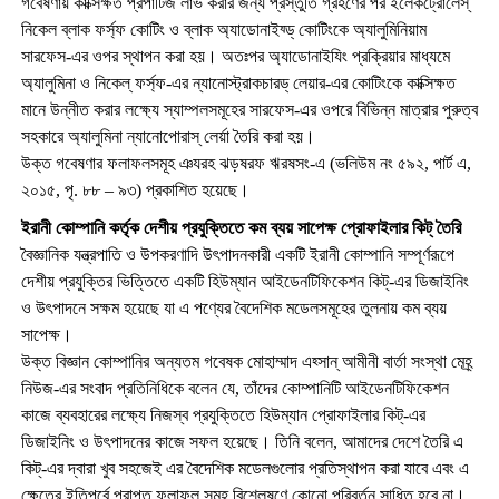
গবেষণায় কাক্সিক্ষত প্রপার্টিজ লাভ করার জন্য প্রস্তুতি গ্রহণের পর ইলেকট্রোলেস্
নিকেল ব্লাক ফর্স্ফ কোটিং ও ব্লাক অ্যাডোনাইয্ড্ কোটিংকে অ্যালুমিনিয়াম
সারফেস-এর ওপর স্থাপন করা হয়। অতঃপর অ্যাডোনাইযিং প্রক্রিয়ার মাধ্যমে
অ্যালুমিনা ও নিকেল্ ফর্স্ফ-এর ন্যানোস্ট্রাকচারড্ লেয়ার-এর কোটিংকে কাক্সিক্ষত
মানে উন্নীত করার লক্ষ্যে স্যাম্পলসমূহের সারফেস-এর ওপরে বিভিন্ন মাত্রার পুরুত্ব
সহকারে অ্যালুমিনা ন্যানোপোরাস্ লের্য়া তৈরি করা হয়।
উক্ত গবেষণার ফলাফলসমূহ ঞযরহ ঝড়ষরফ ঋরষসং-এ (ভলিউম নং ৫৯২, পার্ট এ,
২০১৫, পৃ. ৮৮ – ৯৩) প্রকাশিত হয়েছে।
ইরানী কোম্পানি কর্তৃক দেশীয় প্রযুক্তিতে কম ব্যয় সাপেক্ষ প্রোফাইলার কিট্ তৈরি
বৈজ্ঞানিক যন্ত্রপাতি ও উপকরণাদি উৎপাদনকারী একটি ইরানী কোম্পানি সম্পূর্ণরূপে
দেশীয় প্রযুক্তির ভিত্তিতে একটি হিউম্যান আইডেনটিফিকেশন কিট্-এর ডিজাইনিং
ও উৎপাদনে সক্ষম হয়েছে যা এ পণ্যের বৈদেশিক মডেলসমূহের তুলনায় কম ব্যয়
সাপেক্ষ।
উক্ত বিজ্ঞান কোম্পানির অন্যতম গবেষক মোহাম্মাদ এহ্সান্ আমীনী বার্তা সংস্থা মেহ্র্
নিউজ-এর সংবাদ প্রতিনিধিকে বলেন যে, তাঁদের কোম্পানিটি আইডেনটিফিকেশন
কাজে ব্যবহারের লক্ষ্যে নিজস্ব প্রযুক্তিতে হিউম্যান প্রোফাইলার কিট্-এর
ডিজাইনিং ও উৎপাদনের কাজে সফল হয়েছে। তিনি বলেন, আমাদের দেশে তৈরি এ
কিট্-এর দ্বারা খুব সহজেই এর বৈদেশিক মডেলগুলোর প্রতিস্থাপন করা যাবে এবং এ
ক্ষেত্রে ইতিপূর্বে প্রাপ্ত ফলাফল সমূহ বিশ্লেষণে কোনো পরিবর্তন সাধিত হবে না।