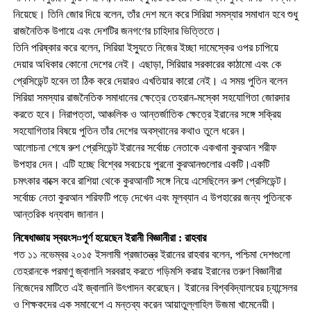
নিয়েছে। তিনি জোর দিয়ে বলেন, তাঁর দেশ মনে করে সিরিয়া সমস্যার সমাধান হবে শুধু
রাজনৈতিক উপায়ে এবং দেশটির জনগণের চাহিদার ভিত্তিতে।
তিনি পরিষ্কার করে বলেন, সিরিয়া ইস্যুতে নিজের ইচ্ছা দামেস্কের ওপর চাপিয়ে
দেয়ার অধিকার কোনো দেশের নেই। এছাড়া, সিরিয়ার সরকারের কাঠামো এবং কে
প্রেসিডেন্ট হবেন তা ঠিক করে দেয়ারও এখতিয়ার কারো নেই। এ সময় পুতিন বলেন
সিরিয়া সমস্যার রাজনৈতিক সমাধানের ক্ষেত্রে তেহরান-মস্কো সহযোগিতা জোরদার
করতে হবে। নিরাপত্তা, আঞ্চলিক ও আন্তর্জাতিক ক্ষেত্রে ইরানের সঙ্গে সক্রিয়
সহযোগিতার বিষয়ে পুতিন তাঁর দেশের অবস্থানের কথাও তুলে ধরেন।
আলোচনা শেষে রুশ প্রেসিডেন্ট ইরানের সর্বোচ্চ নেতাকে একখানা কুরআন শরীফ
উপহার দেন। এটি হচ্ছে বিশ্বের সবচেয়ে পুরনো কুরআনগুলোর একটি।একটি
চমৎকার বাক্সে করে রাশিয়া থেকে কুরআনটি সঙ্গে নিয়ে এসেছিলেন রুশ প্রেসিডেন্ট।
সর্বোচ্চ নেতা কুরআন শরিফটি পড়ে দেখেন এবং মূলব্যান এ উপহারের জন্য পুতিনকে
আন্তরিক ধন্যবাদ জানান।
নিষেধাজ্ঞায় স্বয়ংস¤পূর্ণ হয়েছেন ইরানী বিজ্ঞানীরা : রাহবার
গত ১১ নভেম্বর ২০১৫ ইসলামী প্রজাতন্ত্র ইরানের রাহবার বলেন, পশ্চিমা দেশগুলো
তেহরানকে পরমাণু জ্বালানি সরবরাহ করতে গড়িমসি করায় ইরানের তরুণ বিজ্ঞানীরা
নিজেদের মাটিতে এই জ্বালানি উৎপাদন করেছেন। ইরানের বিশ্ববিদ্যালয়ের চ্যান্সেলর
ও শিক্ষকদের এক সমাবেশে এ মন্তব্য করেন আয়াতুল্লাহিল উজমা খামেনেয়ী।