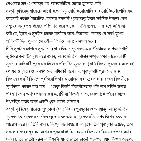
সেগুলোর মান এ ক্ষেত্রে গড় আন্তর্জাতিক মানের তুলনায় বেশি।
এর্স্থা কুনিসেহ্ লারোচে আরো বলেন, ন্যানোটেকনোলোজি বা বায়োটেকনোলোজি সহ
কয়েকটি প্রধান বৈজ্ঞানিক ক্ষেত্রে ইসলামী প্রজাতন্ত্র ইরান সর্বাধিক উন্নত দেশ
সমূহের অন্যতম হিসেবে পরিগণিত হয়ে থাকে। তিনি বলেন, এ কারণে আমি আশা
করি যে, ইরান ও মুসলিম জাহান অতীতে জ্ঞান-বিজ্ঞানের ক্ষেত্রে যে স্বর্ণ যুগের
অধিকারী ছিল পুনরায় সে গৌরব ফিরিয়ে আনতে সক্ষম হবে।
তিনি মুসলিম জাহানে মুস্তাফা (সা.) বিজ্ঞান পুরস্কার-এর ইতিবাচক ও প্রভাবশালী
ভূমিকার কথা উল্লেখ করে বলেন, আন্তর্জাতিক বিজ্ঞান সম্প্রদায়ের কাছে একটি
সুনামের অধিকারী পুরস্কার হিসেবে পরিগণিত মুস্তাফা (সা.) বিজ্ঞান পুরস্কার অবশ্যই
যথাযথ মূল্যায়ন ও অবস্থানের অধিকারী হবে। এ পুরস্কারটি প্রদানের জন্য
বিজ্ঞানের ছয়টি বিভাগে প্রতিযোগিতার আয়োজন করা হবে এবং চার জন বিজ্ঞানীকে
স্বর্ণপদক প্রদান করা হবে। এছাড়া বিজয়ী বিজ্ঞানীদেরকে পাঁচ লাখ মার্কিন ডলার
পরিমাণ নগদ অর্থও প্রদান করা হবেÑ যা বিজ্ঞানী ও গবেষকগণকে তাঁদের কাজে
উৎসাহিত করার জন্য একটি খুবই ভালো উদ্যোগ।
এর্স্থা কুনিসেহ্ লারোচে মুস্তাফা (সা.) বিজ্ঞান পুরস্কার ও অন্যান্য আন্তর্জাতিক
পুরস্কারের মধ্যকার পার্থক্য তুলে ধরেন এবং এ পুরস্কারটির ওপর বিশেষ গুরুত্ব
আরোপ করেন। তিনি বলেন, বিশ্বে অনেকগুলো আন্তর্জাতিক পুরস্কার রয়েছে, তবে
এগুলোর মধ্যে খুব কম সংখ্যক পুরস্কারই বিশেষভাবে বিজ্ঞানের বিষয়ের ওপরে অথবা
স্কুল ছাত্র-ছাত্রী গ্রুপ বা বিশ্ববিদ্যালয় ছাত্র-ছাত্রী গ্রুপের ন্যায় বিশেষ গ্রুপের