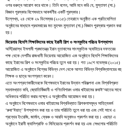
ওপর গুরুত্ব আরোপ করে থাকে। তিনি বলেন, আমি মনে করি যে, মুস্তাফা (সা.)
বিজ্ঞান পুরস্কার বিশেষভাবে আকর্ষণীয় একটি পুরস্কার।
উল্লেখ্য, ২৪ থেকে ২৯ ডিসেম্বর (২০১৫) তেহরানে অনুষ্ঠিত এক প্রতিযোগিতা
অনুষ্ঠানের মাধ্যমে প্রথমবারের মত মুহম্মদ মুস্তাফা (সা.) বিজ্ঞান পুরস্কার প্রদান করা
হয়।
ভিয়েনায় বিদেশি শিক্ষাবিদদের কাছে ইরানী শিল্প ও সংস্কৃতির পরিচয় উপস্থাপন
অস্ট্রিয়াস্থ ইসলামী প্রজাতন্ত্র ইরান দূতাবাসের সাংস্কৃতিক অ্যাটাচের দফতরের
পক্ষ থেকে দেশটির রাজধানী ভিয়েনায় আয়োজিত এক অনুষ্ঠানে বিদেশি শিক্ষাবিদদের
কাছে ইরানের শিল্প ও সংস্কৃতির পরিচয় তুলে ধরা হয়। গত ১৯শে নভেম্বর (২০১৫)
আয়োজিত এ অনুষ্ঠানে বিশ্বের বিভিন্ন দেশ থেকে আগত বিভিন্ন বিশ্ববিদ্যালয়ের বহু
শিক্ষক ও ছাত্র অংশগ্রহণ করেন।
এতে অংশগ্রহণকারীদেরকে বিশেষভাবে ইরানের উদ্যান পরিকল্পনা এবং বিশ্ববিশ্রুত
স্বনামখ্যাত কবি, জ্যোতির্বিজ্ঞানী ও গণিতবিশারদ ওমার খাইয়ামের রুবাঈ‘আতের সাথে
অধিকতর পরিচিত করার লক্ষ্যে এ অনুষ্ঠানটির আয়োজন করা হয়।
এ অনুষ্ঠানে বিশেষভাবে ওমার খাইয়ামের বিশ্ববিখ্যাত শিল্পকলাসমৃদ্ধ সাহিত্যকর্ম
‘রুবা‘ঈয়াত্’ উপস্থাপন করা হয় ও তার পরিচিতি তুলে ধরা হয় এবং সেই সাথে এ
গ্রন্থের ইংরেজি, জার্মান, ফ্রেঞ্চ ও আরবি অনুবাদও প্রদর্শন করা হয়। এছাড়া এ
অনুষ্ঠানে ইরানী ক্যালিগ্রাফি ও মিনিয়েচার প্রদর্শন করা হয় এবং সেগুলোর পরিচিতি