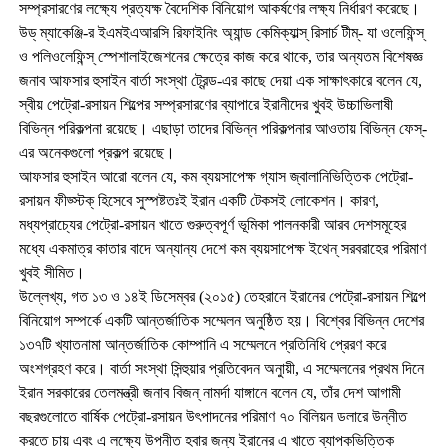
সম্প্রসারণের লক্ষ্যে প্রত্যক্ষ বৈদেশিক বিনিয়োগ আকর্ষণের লক্ষ্য নির্ধারণ করেছে।
উড্ ম্যাকেঞ্জি-র ইএমইএআরসি রিফাইনিং অ্যান্ড কেমিক্যাল্স্ রিসার্চ টীম্- যা ওলেফিন্স্
ও পলিওলেফিন্স্ স্পেশালাইজেশনের ক্ষেত্রে কাজ করে থাকে, তার অন্যতম বিশেষজ্ঞ
জনাব আফসার হুসাইন বার্তা সংস্থা ট্রেন্ড-এর কাছে দেয়া এক সাক্ষাৎকারে বলেন যে,
স্বীয় পেট্রো-রসায়ন শিল্পের সম্প্রসারণের ব্যাপারে ইরানীদের খুবই উচ্চাভিলাষী
বিভিন্ন পরিকল্পনা রয়েছে। এছাড়া তাদের বিভিন্ন পরিকল্পনার আওতায় বিভিন্ন ফেস্-
এর অনেকগুলো প্রকল্প রয়েছে।
আফসার হুসাইন আরো বলেন যে, কম ব্যয়সাপেক্ষ গ্যাস জ্বালানিভিত্তিক পেট্রো-
রসায়ন ফীড্স্টক্ হিসেবে সুস্পষ্টতঃই ইরান একটি টেকসই লোকেশন। কারণ,
মধ্যপ্রাচ্যের পেট্রো-রসায়ন খাতে গুরুত্বপূর্ণ ভূমিকা পালনকারী আরব দেশসমূহের
মধ্যে একমাত্র কাতার বাদে অন্যান্য দেশে কম ব্যয়সাপেক্ষ ইথেন্ সরবরাহের পরিমাণ
খুবই সীমিত।
উল্লেখ্য, গত ১৩ ও ১৪ই ডিসেম্বর (২০১৫) তেহরানে ইরানের পেট্রো-রসায়ন শিল্পে
বিনিয়োগ সম্পর্কে একটি আন্তর্জাতিক সম্মেলন অনুষ্ঠিত হয়। বিশ্বের বিভিন্ন দেশের
১৩৭টি খ্যাতনামা আন্তর্জাতিক কোম্পানি এ সম্মেলনে প্রতিনিধি প্রেরণ করে
অংশগ্রহণ করে। বার্তা সংস্থা সিন্হুয়ার প্রতিবেদন অনুায়ী, এ সম্মেলনের প্রথম দিনে
ইরান সরকারের তেলমন্ত্রী জনাব বিজন্ নামর্দা যাঙ্গানে বলেন যে, তাঁর দেশ আগামী
বছরগুলোতে বার্ষিক পেট্রো-রসায়ন উৎপাদনের পরিমাণ ৭০ বিলিয়ন ডলারে উন্নীত
করতে চায় এবং এ লক্ষ্যে উপনীত হবার জন্য ইরানের এ খাতে ব্যাপকভিত্তিক