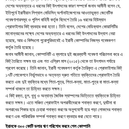
দেশের অভ্যন্তরে এ ধরনের কিট্ উৎপাদনের কারণ সম্পর্কে জনাব আমীনী বলেন যে,
ইতিপূর্বে ইরানীয়ান লিগ্যাল মেডিসিন্ অর্গানাইজেশনের আওতাভুক্ত জেনেটিক
গবেষণাগারসমূহ ও পুলিশ বাহিনী কর্তৃক বিদেশে তৈরি ১৬ ধরনের হিউম্যান
প্রোফাইলার কিট্ ব্যবহার করা হতো। তিনি বলেন, দেশের মেডিক্যাল কোয়ালিটির
মানোন্নয়নের লক্ষ্যে দেশের অভ্যন্তরে এ ধরনের কিট্ উৎপাদনের উদ্যাগ নেয়া
হয়েছে, আর এ কিট্গুলো পুরোপুরিভাবেই এ ইরানী কোম্পানির নিজস্ব গবেষকগণ
কর্তৃক তৈরি হয়েছে।
জনাব আমীনী জানান, কোম্পানিটি এ ব্যপারে দুই বছরব্যাপী গবেষণা পরিচালনা করে এ
কিট্ তৈরিতে সক্ষম হয় এবং গত এপ্রিল মাস (২০১৫) থেকে তা উৎপাদন পর্যায়ে
প্রবেশ করেছে। তিনি জানান, ইরানী গবেষকগণ কর্তৃক তৈরিকৃত এ প্রোফাইলার কিট্
১৭টি লোকেশনে নির্ভুলভাবে ও অত্যন্ত দ্রুত গতিতে ব্যক্তিদের প্রোফাইল তৈরি
করতে এবং দুই ব্যক্তির মধ্যে পিতা-পুত্র, পিতা-কন্যা, মাতা-পুত্র বা মাতা-কন্যা
সম্পর্ক থাকলে তা চিহ্নিত করতে সক্ষম।
এ কিট্ রক্ত, চুল, থুথু ও অন্যান্য জৈবিক স্যাম্পলের ভিত্তিতে ব্যক্তিকে চিহ্নিত
করতে সক্ষম। এতে সঞ্চিত প্রোফাইল অপরাধীদেরকে শনাক্ত করণে, দুর্ঘটনা বা
অপরাধের শিকার হয়ে চেহারা শনাক্ত করণের অনুপযোগী হয়ে পড়া লোকদের শনাক্ত
করণে এবং পারিবারিক সম্পর্ক শনাক্ত করণে ব্যবহার করা যেতে পারে।
ইরানকে ৩০০ কোটি ডলার ঋণ পরিশোধ করবে শেল কোম্পানি