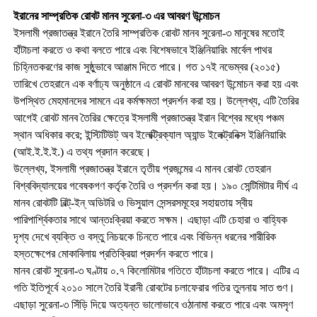
ইরানের সাম্প্রতিক রোবট মানব সুরেনা-৩ এর আবরণ উন্মোচন
ইসলামী প্রজাতন্ত্র ইরানে তৈরি সাম্প্রতিক রোবট মানব সুরেনা-৩ মানুষের মতোই
হাঁটাচলা করতে ও কথা বলতে পারে এবং বিশেষভাবে ইঞ্জিনিয়ারিং মার্বেল পাথর
চিহ্নিতকরণের কাজ সুষ্ঠুভাবে আঞ্জাম দিতে পারে। গত ১৭ই নভেম্বর (২০১৫)
তারিখে তেহরানে এক বর্ণাঢ্য অনুষ্ঠানে এ রোবট মানবের আবরণ উন্মোচন করা হয় এবং
উপস্থিত মেহমানদের সামনে এর কর্মক্ষমতা প্রদর্শন করা হয়। উল্লেখ্য, এটি তৈরির
আগেই রোবট মানব তৈরির ক্ষেত্রে ইসলামী প্রজাতন্ত্র ইরান বিশ্বের মধ্যে পঞ্চম
স্থান অধিকার করে; ইন্স্টিটিউট্ অব ইলেক্ট্রিক্যাল অ্যান্ড ইলেক্ট্রনিক্স ইঞ্জিনিয়ারিং
(আই.ই.ই.ই.) এ তথ্য প্রদান করেছে।
উল্লেখ্য, ইসলামী প্রজাতন্ত্র ইরানে তৃতীয় প্রজন্মের এ মানব রোবট তেহরান
বিশ্ববিদ্যালয়ের গবেষকগণ কর্তৃক তৈরি ও প্রদর্শন করা হয়। ১৯০ সেন্টিমিটার দীর্ঘ এ
মানব রোবটটি বিল্ট্-ইন্ অডিটরি ও ভিসুয়াল সেন্সরসমূহের সহায়তায় স্বীয়
পারিপার্শ্বিকতার সাথে আন্তঃক্রিয়া করতে সক্ষম। এছাড়া এটি চেহারা ও বাহ্যিক
দৃশ্য দেখে ব্যক্তি ও বস্তু নিচয়কে চিনতে পারে এবং বিভিন্ন ধরনের শারীরিক
হস্তক্ষেপের মোকাবিলায় প্রতিক্রিয়া প্রদর্শন করতে পারে।
মানব রোবট সুরেনা-৩ ঘণ্টায় ০.৭ কিলোমিটার গতিতে হাঁটাচলা করতে পারে। এটির এ
গতি ইতিপূর্বে ২০১০ সালে তৈরি ইরানী রোবটের চলাফেরার গতির তুলনায় সাত গুণ।
এছাড়া সুরেনা-৩ সিঁড়ি দিয়ে অত্যন্ত ভালোভাবে ওঠানামা করতে পারে এবং অমসৃণ