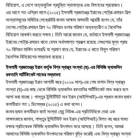
বিনিয়োগ, এ দেশে অত্যাধুনিক প্রযুক্তি স্থানান্তর এবং বিপণনের প্রয়োজন।
এর আগে গত এপ্রিল মাসে (২০১৫) ইসলামী প্রজাতন্ত্র ইরানের পেট্রো-রসায়ন শিল্প
সংস্থাসমূহের সমিতির সেক্রেটারি জনাব আহ্মাদ মাহ্দাভী আব্হারী বলেন যে, তাঁর
দেশের পেট্রো-রসায়ন শিল্প ৭০ বিলিয়ন ডলার পরিমাণ অভ্যন্তরীণ ও বৈদেশিক
বিনিয়োগ আকর্ষণ করতে সক্ষম। তিনি আরো জানান যে, বর্তমানে ইসলামী প্রজাতন্ত্র
ইরানের পেট্রো-রসায়ন খাতে যেসব অর্ধসমাপ্ত প্রকল্প রয়েছে সেগুলোর মূল্য প্রায়
৭০ বিলিয়ন মার্কিন ডলারÑ যা প্রমাণ করে যে, ইরানের এ খাতে বিপুল পরিমাণ
বৈদেশিক বিনিয়োগের সম্ভাবনা রয়েছে।
ইসলামী প্রজাতন্ত্র ইরান কর্তৃক বিশ্ব স্বাস্থ্য সংস্থা (হু)-এর বিসিজি ভ্যাকসিন
রফতানি সার্টিফিকেট লাভের সম্ভাবনা
ইসলামী প্রজাতন্ত্র ইরান আগামী বছর (২০১৬ সাল)-এর শেষ নাগাদ বিশ্ব স্বাস্থ্য
সংস্থা (হু)-এর কাছ থেকে বিসিজি ভ্যাকসিন রফতানির সার্টিফিকেট লাভ করবে বলে
আশা করা যাচ্ছে। পাস্তুর ইন্স্টিটিউট অব ইরান (আইপিআই)-এর প্রধান জনাব হুমান
কগাযীয়ান গত ১ ডিসেম্বর (২০১৫) এ কথা বলেন।
জনাব হুমান কগাযীয়ান বার্তা সংস্থা মেহ্র্ নিউজ-এর প্রতিনিধিকে দেয়া এক
সাক্ষাৎকারে জানান, পাস্তুর ইন্স্টিটিউট অব ইরান (আইপিআই) বিগত বহু বছর যাবত
যক্ষার প্রতিষেধক বিসিজি ভ্যাকসিন উৎপাদন করে আসছে। তিনি বলেন, আমরা
আমাদের বিসিজি ভ্যাকসিন উৎপাদনের পরিমাণ বৃদ্ধি করেছি এবং বিশ্ব স্বাস্থ্য সংস্থা