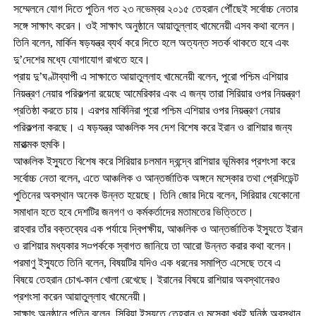
সম্মেলনে যোগ দিতে পুতিন গত ২৩ নভেম্বর ২০১৫ তেহরান পৌঁছেই সর্বোচ্চ নেতার
সঙ্গে সাক্ষাৎ করেন। ওই সাক্ষাৎ অনুষ্ঠানে আয়াতুল্লাহ খামেনেয়ী এসব কথা বলেন।
তিনি বলেন, মার্কিন ষড়যন্ত্র ব্যর্থ করে দিতে হলে অত্যন্ত সতর্ক থাকতে হবে এবং
দু’দেশের মধ্যে যোগাযোগ রাখতে হবে।
প্রায় দু’ঘণ্টাব্যাপী এ সাক্ষাতে আয়াতুল্লাহ খামেনেয়ী বলেন, পুরো পশ্চিম এশিয়ার
নিয়ন্ত্রণ নেয়ার পরিকল্পনা রয়েছে আমেরিকার এবং এ জন্য তারা সিরিয়ার ওপর নিয়ন্ত্রণ
প্রতিষ্ঠা করতে চায়। এরপর মার্কিনিরা পুরো পশ্চিম এশিয়ার ওপর নিয়ন্ত্রণ নেয়ার
পরিকল্পনা করছে। এ ষড়যন্ত্র আঞ্চলিক সব দেশ বিশেষ করে ইরান ও রাশিয়ার জন্য
মারাত্মক হুমকি।
আঞ্চলিক ইস্যুতে বিশেষ করে সিরিয়ার চলমান দ্বন্দ্বে রাশিয়ার ভূমিকার প্রশংসা করে
সর্বোচ্চ নেতা বলেন, এতে আঞ্চলিক ও আন্তর্জাতিক অঙ্গনে মস্কোর তথা প্রেসিডেন্ট
পুতিনের অবস্থান অনেক উন্নত হয়েছে। তিনি জোর দিয়ে বলেন, সিরিয়ার যেকোনো
সমাধান হতে হবে দেশটির জনগণ ও কর্মকর্তাদের মতামতের ভিত্তিতে।
রাহবার তাঁর বক্তব্যের এক পর্যায়ে দ্বিপক্ষীয়, আঞ্চলিক ও আন্তর্জাতিক ইস্যুতে ইরান
ও রাশিয়ার মধ্যকার স¤পর্ককে স্বাগত জানিয়ে তা আরো উন্নত করার কথা বলেন।
পরমাণু ইস্যুতে তিনি বলেন, বিষয়টির যদিও এক ধরনের সমাপ্তি এসেছে তবে এ
বিষয়ে তেহরান চোখ-কান খোলা রেখেছে। ইরানের বিষয়ে রাশিয়ার অবস্থানেরও
প্রশংসা করেন আয়াতুল্লাহ খামেনেয়ী।
সাক্ষাৎ অনুষ্ঠানে পুতিন বলেন, সিরিয়া ইস্যুতে তেহরান ও মস্কো খুবই ঘনিষ্ঠ অবস্থান