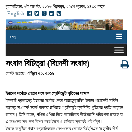
বৃহস্পতিবার, ৬ই আগস্ট, ২০২৬ খ্রিস্টাব্দ, ২২শে শ্রাবণ, ১৪৩৩ বঙ্গাব্দ
English
মেনু
সংবাদ বিচিত্রা (বিদেশী সংবাদ)
পোস্ট হয়েছে:
এপ্রিল ২০, ২০১৬
ইরানের সর্বোচ্চ নেতার সঙ্গে রুশ প্রেসিডেন্ট পুতিনের সাক্ষাৎ
ইসলামী প্রজাতন্ত্র ইরানের সর্বোচ্চ নেতা আয়াতুল্লাহিল উজমা খামেনেয়ী মার্কিন
ষড়যন্ত্র স¤পর্কে সতর্ক থাকতে রাশিয়ার প্রেসিডেন্ট ব্লাদিমির পুতিনের প্রতি আহ্বান
জানান। তিনি বলেন, পশ্চিম এশিয়া নিয়ে আমেরিকার দীর্ঘমেয়াদি পরিকল্পনা রয়েছে যা
এ অঞ্চলের সব দেশ বিশেষ করে ইরান ও রাশিয়ার স্বার্থের পরিপন্থি।
ইরানে অনুষ্ঠিত গ্যাস রপ্তানিকারক দেশগুলোর ফোরাম জিইসিএফ’র তৃতীয় শীর্ষ