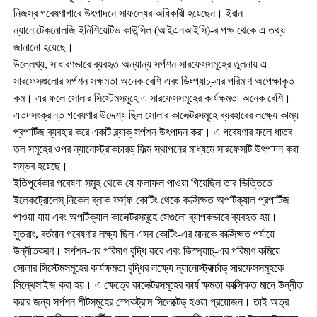
নিজস্ব গবেষণাগারে উৎপাদনে সাফল্যের অধিকারী হয়েছেন। ইরান
ন্যানোটেকনোলজি ইনিশিয়েটিভ কাউন্সিল (আইএনআইসি)-র পক্ষ থেকে এ তথ্য
জানানো হয়েছে।
উল্লেখ্য, সাধারণভাবে ব্যবহৃত অন্যান্য সর্পশন সারফেসসমূহের তুলনায় এ
সারফেসগুলোর সর্পশন সক্ষমতা অনেক বেশি এবং ডিচ্প্যাচ্-এর পরিমাণ অপেক্ষাকৃত
কম। এর ফলে সোলার সিস্টেমসমূহে এ সারফেসসমূহের কার্যক্ষমতা অনেক বেশি।
এতদসংক্রান্ত গবেষণার উদ্দেশ্য ছিল সোলার কালেক্টরসমূহে ব্যবহারের লক্ষ্যে কাম্য
প্রপার্টিজ ব্যবহার করে একটি ব্ল্যাক্ সর্পশন উৎপাদন করা। এ গবেষণার ফলে ধাতব
তল সমূহের ওপর ন্যানোস্ট্রাকচারড্ ফিল্ম স্থাপনের মাধ্যমে সারফেসটি উৎপাদন করা
সম্ভব হয়েছে।
ইতিপূর্বেকার গবেষণা সমূহ থেকে যে ফলাফল পাওয়া গিয়েছিল তার ভিত্তিতে
ইলেকট্রোলেস্ নিকেল ব্লাক ফর্স্ফ কোটিং থেকে কাক্সিক্ষত অপটিক্যাল প্রপার্টিজ
পাওয়া যায় এবং অপটিক্যাল কালেক্টরসমূহে সেগুলো ব্যাপকভাবে ব্যবহৃত হয়।
সুতরাং, বর্তমান গবেষণার লক্ষ্য ছিল এসব কোটিং-এর মানকে কাক্সিক্ষত পর্যায়ে
উন্নীতকরণ। সর্পশন-এর পরিমাণ বৃদ্ধি করে এবং ডিস্প্যাচ্-এর পরিমাণ কমিয়ে
সোলার সিস্টেমসমূহের কার্যক্ষমতা বৃদ্ধির লক্ষ্যে ন্যানোস্ট্রার্ক্চাড্ সারফেসসমূহকে
সিন্থেসাইজ করা হয়। এ ক্ষেত্রে কালেক্টরসমূহের কার্য ক্ষমতা কাক্সিক্ষত মানে উন্নীত
করার জন্য সর্পশন শীটসমূহের স্পেকট্রাম সিলেক্টেড্ হওয়া প্রয়োজন। তাই অত্র