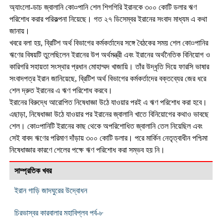
অ্যাংলো-ডাচ জ্বালানি কো¤পানি শেল শিগগিরি ইরানকে ৩০০ কোটি ডলার ঋণ
পরিশোধ করার পরিকল্পনা নিয়েছে। গত ২৭ ডিসেম্বর ইরানের সংবাদ মাধ্যম এ কথা
জানায়।
খবরে বলা হয়, ব্রিটিশ অর্থ বিভাগের কর্মকর্তাদের সঙ্গে বৈঠকের সময় শেল কো¤পানির
ঋণের বিষয়টি তুলেছিলেন ইরানের উপ অর্থমন্ত্রী এবং ইরানের অর্থনৈতিক বিনিয়োগ ও
কারিগরি সহায়তা সংস্থার প্রধান মোহাম্মদ খাজায়ি। তাঁর উদ্ধৃতি দিয়ে ফারসি ভাষার
সংবাদপত্র ইরান জানিয়েছে, ব্রিটিশ অর্থ বিভাগের কর্মকর্তাদের বক্তব্যের জের ধরে
শেল দ্রুত ইরানের এ ঋণ পরিশোধ করবে।
ইরানের বিরুদ্ধে আরোপিত নিষেধাজ্ঞা উঠে যাওয়ার পরই এ ঋণ পরিশোধ করা হবে।
এছাড়া, নিষেধাজ্ঞা উঠে যাওয়ার পর ইরানের জ্বালানি খাতে বিনিয়োগের কথাও ভাবছে
শেল। কো¤পানিটি ইরানের কাছ থেকে অপরিশোধিত জ্বালানি তেল নিয়েছিল এবং
সেই বাবদ ঋণের পরিমাণ দাঁড়ায় ৩০০ কোটি ডলার। পরে মার্কিন নেতৃত্বাধীন পশ্চিমা
নিষেধাজ্ঞার কারণে শেলের পক্ষে ঋণ পরিশোধ করা সম্ভব হয় নি।
সাম্প্রতিক খবর
ইরান গাড়ি জাদঘুরের উদ্বোধন
চিরভাস্বর কারবালার মহাবিপ্লব পর্ব-৮