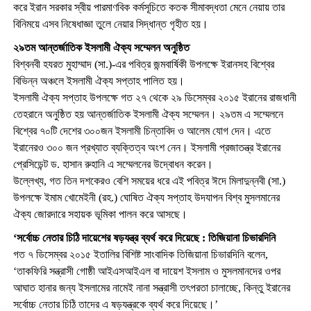
করে ইরান সরকার স্বীয় পারমাণবিক কর্মসূচিতে কতক সীমাবদ্ধতা মেনে নেয়ায় তার
বিনিময়ে এসব নিষেধাজ্ঞা তুলে নেয়ার সিদ্ধান্ত গৃহীত হয়।
২৯তম আন্তর্জাতিক ইসলামী ঐক্য সম্মেলন অনুষ্ঠিত
বিশ্বনবী হযরত মুহাম্মাদ (সা.)-এর পবিত্র জন্মবার্ষিকী উপলক্ষে ইরানসহ বিশ্বের
বিভিন্ন অঞ্চলে ইসলামী ঐক্য সপ্তাহ পালিত হয়।
ইসলামী ঐক্য সপ্তাহ উপলক্ষে গত ২৭ থেকে ২৯ ডিসেম্বর ২০১৫ ইরানের রাজধানী
তেহরানে অনুষ্ঠিত হয় আন্তর্জাতিক ইসলামী ঐক্য সম্মেলন। ২৯তম এ সম্মেলনে
বিশ্বের ৭০টি দেশের ৩০০জন ইসলামী চিন্তাবিদ ও আলেম যোগ দেন। এতে
ইরানেরও ৩০০ জন প্রখ্যাত ব্যক্তিত্ব অংশ নেন। ইসলামী প্রজাতন্ত্র ইরানের
প্রেসিডেন্ট ড. হাসান রুহানি এ সম্মেলনের উদ্বোধন করেন।
উল্লেখ্য, গত তিন দশকেরও বেশি সময়ের ধরে এই পবিত্র ঈদে মিলাদুন্নবী (সা.)
উপলক্ষে ইমাম খোমেইনী (রহ.) ঘোষিত ঐক্য সপ্তাহ উদযাপন বিশ্ব মুসলমানের
ঐক্য জোরদারে সহায়ক ভূমিকা পালন করে আসছে।
‘সর্বোচ্চ নেতার চিঠি দায়েশের ষড়যন্ত্র ব্যর্থ করে দিয়েছে : তিজিয়ানা চিভারদিনি
গত ৭ ডিসেম্বর ২০১৫ ইতালির বিশিষ্ট সাংবাদিক তিজিয়ানা চিভারদিনি বলেন,
‘তাকফিরি সন্ত্রাসী গোষ্ঠী আইএসআইএল বা দায়েশ ইসলাম ও মুসলমানদের ওপর
আঘাত হানার জন্য ইসলামের নামেই নানা সন্ত্রাসী তৎপরতা চালাচ্ছে, কিন্তু ইরানের
সর্বোচ্চ নেতার চিঠি তাদের এ ষড়যন্ত্রকে ব্যর্থ করে দিয়েছে।’