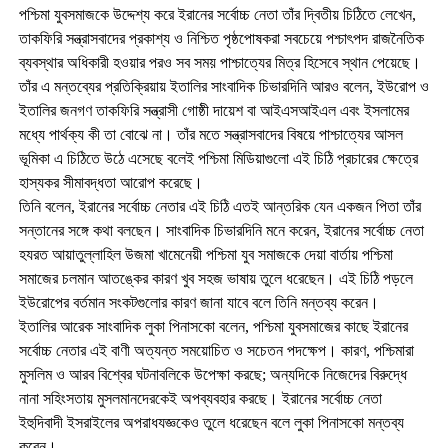
পশ্চিমা যুবসমাজকে উদ্দেশ্য করে ইরানের সর্বোচ্চ নেতা তাঁর দ্বিতীয় চিঠিতে লেখেন,
তাকফিরি সন্ত্রাসবাদের প্রকাশ্য ও নিশ্চিত পৃষ্ঠপোষকরা সবচেয়ে পশ্চাৎপদ রাজনৈতিক
ব্যবস্থার অধিকারী হওয়ার পরও সব সময় পাশ্চাত্যের মিত্র হিসেবে স্থান পেয়েছে।
তাঁর এ মন্তব্যের প্রতিক্রিয়ায় ইতালির সাংবাদিক চিভারদিনি আরও বলেন, ইউরোপ ও
ইতালির জনগণ তাকফিরি সন্ত্রাসী গোষ্ঠী দায়েশ বা আইএসআইএল এবং ইসলামের
মধ্যে পার্থক্য কী তা বোঝে না। তাঁর মতে সন্ত্রাসবাদের বিষয়ে পাশ্চাত্যের আসল
ভূমিকা এ চিঠিতে উঠে এসেছে বলেই পশ্চিমা মিডিয়াগুলো এই চিঠি প্রচারের ক্ষেত্রে
হাস্যকর সীমাবদ্ধতা আরোপ করেছে।
তিনি বলেন, ইরানের সর্বোচ্চ নেতার এই চিঠি এতই আন্তরিক যেন একজন পিতা তাঁর
সন্তানের সঙ্গে কথা বলছেন। সাংবাদিক চিভারদিনি মনে করেন, ইরানের সর্বোচ্চ নেতা
হযরত আয়াতুল্লাহিল উজমা খামেনেয়ী পশ্চিমা যুব সমাজকে দেয়া বার্তায় পশ্চিমা
সমাজের চলমান আতঙ্কের কারণ খুব সহজ ভাষায় তুলে ধরেছেন। এই চিঠি পড়লে
ইউরোপের বর্তমান সংকটগুলোর কারণ জানা যাবে বলে তিনি মন্তব্য করেন।
ইতালির আরেক সাংবাদিক লুকা পিনাসকো বলেন, পশ্চিমা যুবসমাজের কাছে ইরানের
সর্বোচ্চ নেতার এই বাণী অত্যন্ত সময়োচিত ও সচেতন পদক্ষেপ। কারণ, পশ্চিমারা
মুসলিম ও আরব বিশ্বের ঘটনাবলিকে উপেক্ষা করছে; অন্যদিকে নিজেদের বিরুদ্ধে
নানা সহিংসতায় মুসলমানদেরকেই অপব্যবহার করছে। ইরানের সর্বোচ্চ নেতা
ইহুদিবাদী ইসরাইলের অপরাধযজ্ঞকেও তুলে ধরেছেন বলে লুকা পিনাসকো মন্তব্য
করেন।