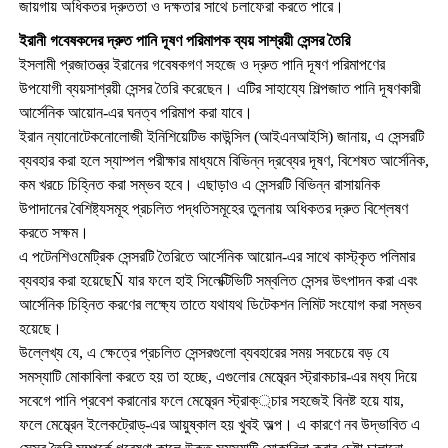
জায়গায় অধিকতর দ্রুততা ও দক্ষতার সাথে চলাফেরা করতে পারে।
ইরানী গবেষকদের দ্রুত পানি দূষণ পরিমাপক ব্যয় সাশ্রয়ী সেন্সর তৈরি
ইসলামী প্রজাতন্ত্র ইরানের গবেষকগণ সহজে ও দ্রুত পানি দূষণ পরিমাপণের
উপযোগী ব্যয়সাশ্রয়ী সেন্সর তৈরি করেছেন। এটির সাহায্যে শিল্পজাত পানি দূষণকারী
আর্সেনিক আয়োন-এর ঘনত্ব পরিমাপ করা যাবে।
ইরান ন্যানোটেকনোলোজী ইনিশিয়েটিভ কাউন্সিল (আইএনআইসি) জানায়, এ সেন্সরটি
ব্যবহার করা হলে স্যাম্পল পরীক্ষার মাধ্যমে বিভিন্ন দ্রব্যের দূষণ, বিশেষত আর্সেনিক,
কম খরচে চিহ্নিত করা সম্ভব হবে। এছাড়াও এ সেন্সরটি বিভিন্ন রাসায়নিক
উপাদানের বৈশিষ্ট্যসমূহ প্রচলিত পদ্ধতিসমূহের তুলনায় অধিকতর দ্রুত বিশ্লেষণ
করতে সক্ষম।
এ পটেনশিওমেট্রিক সেন্সরটি তৈরিতে আর্সেনিক আয়োন-এর সাথে কাস্ট্কৃত পলিমার
ব্যবহার করা হয়েছেÑ যার ফলে হাই সিলেক্টিভিটি সম্বলিত সেন্সর উৎপাদন করা এবং
আর্সেনিক চিহ্নিত করণের লক্ষ্যে তাতে যথাযথ ডিটেকশন লিমিট সংযোগ করা সম্ভব
হয়েছে।
উল্লেখ্য যে, এ ক্ষেত্রে প্রচলিত সেন্সরগুলো ব্যবহারের সময় সবচেয়ে বড় যে
সমস্যাটি মোকাবিলা করতে হয় তা হচ্ছে, এগুলোর মেম্ব্রেন স্ট্রাকচার-এর মধ্য দিয়ে
সবেগে পানি প্রবেশ করানোর ফলে মেম্ব্রেন স্ট্রাক্্চার সহজেই বিনষ্ট হয়ে যায়,
ফলে মেম্ব্রেন ইলেকট্রোড্-এর আয়ুষ্কাল হয় খুবই অল্প। এ কারণে নব উদ্ভাবিত এ