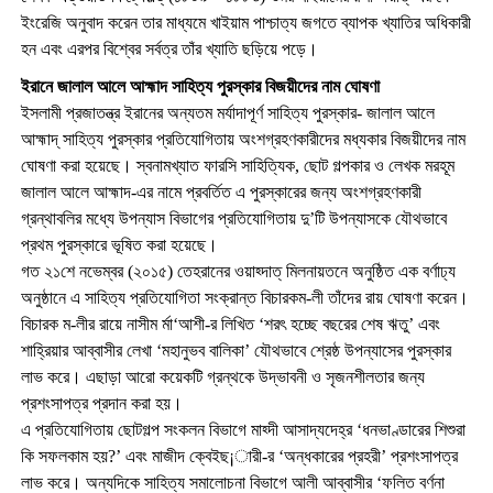
ইংরেজি অনুবাদ করেন তার মাধ্যমে খাইয়াম পাশ্চাত্য জগতে ব্যাপক খ্যাতির অধিকারী
হন এবং এরপর বিশ্বের সর্বত্র তাঁর খ্যাতি ছড়িয়ে পড়ে।
ইরানে জালাল আলে আহ্মাদ সাহিত্য পুরস্কার বিজয়ীদের নাম ঘোষণা
ইসলামী প্রজাতন্ত্র ইরানের অন্যতম মর্যাদাপূর্ণ সাহিত্য পুরস্কার- জালাল আলে
আহ্মাদ্ সাহিত্য পুরস্কার প্রতিযোগিতায় অংশগ্রহণকারীদের মধ্যকার বিজয়ীদের নাম
ঘোষণা করা হয়েছে। স্বনামখ্যাত ফারসি সাহিত্যিক, ছোট গল্পকার ও লেখক মরহূম
জালাল আলে আহ্মাদ-এর নামে প্রবর্তিত এ পুরস্কারের জন্য অংশগ্রহণকারী
গ্রন্থাবলির মধ্যে উপন্যাস বিভাগের প্রতিযোগিতায় দু’টি উপন্যাসকে যৌথভাবে
প্রথম পুরস্কারে ভূষিত করা হয়েছে।
গত ২১শে নভেম্বর (২০১৫) তেহরানের ওয়াহ্দাত্ মিলনায়তনে অনুষ্ঠিত এক বর্ণাঢ্য
অনুষ্ঠানে এ সাহিত্য প্রতিযোগিতা সংক্রান্ত বিচারকম-লী তাঁদের রায় ঘোষণা করেন।
বিচারক ম-লীর রায়ে নাসীম র্মা‘আশী-র লিখিত ‘শরৎ হচ্ছে বছরের শেষ ঋতু’ এবং
শাহ্রিয়ার আব্বাসীর লেখা ‘মহানুভব বালিকা’ যৌথভাবে শ্রেষ্ঠ উপন্যাসের পুরস্কার
লাভ করে। এছাড়া আরো কয়েকটি গ্রন্থকে উদ্ভাবনী ও সৃজনশীলতার জন্য
প্রশংসাপত্র প্রদান করা হয়।
এ প্রতিযোগিতায় ছোটগল্প সংকলন বিভাগে মাহ্দী আসাদ্যদেহ্র ‘ধনভাণ্ডারের শিশুরা
কি সফলকাম হয়?’ এবং মাজীদ ক্বেইছ¡ারী-র ‘অন্ধকারের প্রহরী’ প্রশংসাপত্র
লাভ করে। অন্যদিকে সাহিত্য সমালোচনা বিভাগে আলী আব্বাসীর ‘ফলিত বর্ণনা