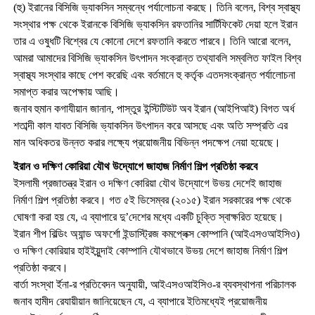
(হু) ইরানের বিসিজি ভ্যাকসিন সম্বন্ধে পর্যালোচনা করছে। তিনি বলেন, বিশ্ব স্বাস্থ্য
সংস্থার পক্ষ থেকে ইরানকে বিসিজি ভ্যাকসিন রফতানির সার্টিফিকেট দেয়া হলে ইরান
তার এ ওষুধটি বিশ্বের যে কোনো দেশে রফতানি করতে পারবে। তিনি আরো বলেন,
আমরা আমাদের বিসিজি ভ্যাকসিন উৎপাদন সংক্রান্ত তথ্যাবলি সম্বলিত ফাইল বিশ্ব
স্বাস্থ্য সংস্থার কাছে পেশ করেছি এবং বর্তমানে হু কর্তৃক এতদসংক্রান্ত পর্যালোচনা
সমাপ্ত করার অপেক্ষায় আছি।
জনাব হুমান কগাযীয়ান জানান, পাস্তুর ইন্স্টিটিউট অব ইরান (আইপিআই) বিগত অর্ধ
শতাব্দী কাল যাবত বিসিজি ভ্যাকসিন উৎপাদন করে আসছে এবং অতি সম্প্রতি এর
মান অধিকতর উন্নত করার লক্ষ্যে প্রয়োজনীয় বিভিন্ন পদক্ষেপ নেয়া হয়েছে।
ইরান ও দক্ষিণ কোরিয়া যৌথ উদ্যোগে জাহাজ নির্মাণ শিল্প প্রতিষ্ঠা করবে
ইসলামী প্রজাতন্ত্র ইরান ও দক্ষিণ কোরিয়া যৌথ উদ্যোগে উভয় দেশেই জাহাজ
নির্মাণ শিল্প প্রতিষ্ঠা করবে। গত ৫ই ডিসেম্বর (২০১৫) ইরান সরকারের পক্ষ থেকে
ঘোষণা করা হয় যে, এ ব্যাপারে দু’দেশের মধ্যে একটি চুক্তি স্বাক্ষরিত হয়েছে।
ইরান শীপ বিল্ডিং অ্যান্ড অফর্শো ইন্ডাস্ট্রিজ কমপ্লেক্স কোম্পানি (আইএসওআইসিও)
ও দক্ষিণ কোরিয়ার হাইইয়ুন্দাই কোম্পানি যৌথভাবে উভয় দেশে জাহাজ নির্মাণ শিল্প
প্রতিষ্ঠা করবে।
বার্তা সংস্থা র্ইনা-র প্রতিবেদন অনুযায়ী, আইএসওআইসিও-র ব্যবস্থাপনা পরিচালক
জনাব হামীদ রেযায়ীয়ান জানিয়েছেন যে, এ ব্যাপারে ইতিমধ্যেই প্রয়োজনীয়