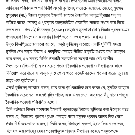
জাতিসংঘ শিক্ষা, বিজ্ঞান ও সংস্কৃতি সংস্থা (ইউনেস্কো)-এর তেহরানস্থ ক্লার্স্টা
অফিসের পরিচালক ও প্রতিনিধি এর্স্থা কুনিসেহ্ লারোচে বলেছেন, যেহেতু মুহম্মদ
মুস্তাফা (সা.) বিজ্ঞান পুরস্কার ইসলামী জাহানে বৈজ্ঞানিক আন্তঃক্রিয়ার সন্ধান
চালিয়ে যাচ্ছে সেহেতু এ পুরস্কার আন্তর্জাতিক বৈজ্ঞানিক সমাজে স্থান করে নিতে
সক্ষম হবে। গত ৬ই ডিসেম্বর (২০১৫) তেহরানে মুস্তাফা (সা.) বিজ্ঞান পুরস্কার-এর
গণসংযোগ বিভাগের এক সংবাদ বিজ্ঞপ্তিতে এ তথ্য প্রদান করা হয়।
উক্ত বিজ্ঞপ্তিতে জানানো হয় যে, এর্স্থা কুনিসেহ্ লারোচে একটি সুনির্দিষ্ট সময়ে
মুসলিম দেশ সমূহে বিজ্ঞান ও প্রযুক্তি ক্ষেত্রে সীমিত উন্নতি হওয়ার কথা উল্লেখ
করে বলেন, ৫৭ সদস্য বিশিষ্ট ইসলামী সহযোগিতা সংস্থা তার মোট জাতীয়
উৎপাদনের (জিএনপি) মাত্র ০.৮১ শতাংশ বৈজ্ঞানিক গবেষণা ও উৎপাদনের কাজে
বিনিয়োগ করে থাকে যা অন্যান্য দেশে এ খাতে বাজেট বরাদ্দের শতকরা হারের তুলনায়
মাত্র এক তৃতীয়াংশ।
এর্স্থা কুনিসেহ্ লারোচে বলেন, তবে অসংখ্য বৈজ্ঞানিক মনে করেন যে, মুসলিম জাহানে
বৈজ্ঞানিক সচেতনতা ক্রমেই বৃদ্ধি পাচ্ছে এবং এসব দেশে অত্যন্ত উঁচু মানের প্রচুর
বৈজ্ঞানিক গবেষণা পরিচালিত হচ্ছে।
তিনি বর্তমানে বিজ্ঞান গবেষণায় ইসলামী প্রজাতন্ত্র ইরানের ভূমিকার কথা উল্লেখ করে
বলেন যে, বিজ্ঞানের প্রধান প্রধান ক্ষেত্রে গবেষণামূলক প্রবন্ধ রচনার দিক থেকে
ইরান শীর্ষ অবস্থানে রয়েছে। তিনি বলেন, উদাহরণ স্বরূপ, ইরান বিজ্ঞান ক্ষেত্রে,
বিশেষত অঙ্কশাস্ত্রে যেসব গবেষণামূলক প্রবন্ধ উৎপাদন করেছে প্রকৃতপক্ষে