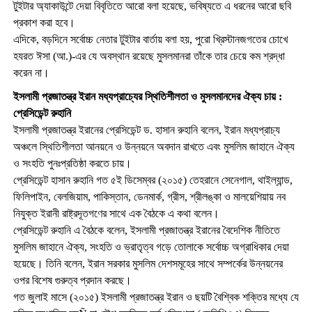
টুইটার অ্যাকাউন্টে দেয়া বিবৃতিতে আরো বলা হয়েছে, ভবিষ্যতে এ ধরনের আরো ছবি
প্রকাশ করা হবে।
এদিকে, বড়দিনে সর্বোচ্চ নেতার টুইটার বার্তায় বলা হয়, পুরো খ্রিস্টানজগতের চোখে
হযরত ঈসা (আ.)-এর যে অবস্থান রয়েছে মুসলমানরা তাঁকে তার চেয়ে কম শ্রদ্ধা
করেন না।
ইসলামী প্রজাতন্ত্র ইরান মধ্যপ্রাচ্যের স্থিতিশীলতা ও মুসলমানদের ঐক্য চায় :
প্রেসিডেন্ট রুহানি
ইসলামী প্রজাতন্ত্র ইরানের প্রেসিডেন্ট ড. হাসান রুহানি বলেন, ইরান মধ্যপ্রাচ্য
অঞ্চলে স্থিতিশীলতা আনয়নে ও উন্নয়নে অবদান রাখতে এবং মুসলিম জাহানে ঐক্য
ও সংহতি পুনঃপ্রতিষ্ঠা করতে চায়।
প্রেসিডেন্ট হাসান রুহানি গত ৫ই ডিসেম্বর (২০১৫) তেহরানে সেনেগাল, থাইল্যান্ড,
ফিলিপাইন, বেলজিয়াম, পাকিস্তান, ডেনমার্ক, গ্রীস, শ্রীলঙ্কা ও মালয়েশিয়ায় নব
নিযুক্ত ইরানী রাষ্ট্রদূতগণের সাথে এক বৈঠকে এ কথা বলেন।
প্রেসিডেন্ট রুহানি এ বৈঠকে বলেন, ইসলামী প্রজাতন্ত্র ইরানের বৈদেশিক নীতিতে
মুসলিম জাহানে ঐক্য, সংহতি ও ভ্রাতৃত্ব গড়ে তোলাকে সর্বোচ্চ অগ্রাধিকার দেয়া
হয়েছে। তিনি বলেন, ইরান সরকার মুসলিম দেশসমূহের সাথে সম্পর্কের উন্নয়নের
ওপর বিশেষ গুরুত্ব প্রদান করছে।
গত জুলাই মাসে (২০১৫) ইসলামী প্রজাতন্ত্র ইরান ও ছয়টি বৈশ্বিক শক্তির মধ্যে যে