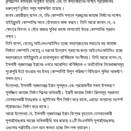
কন্সাল্টেশন কার্যক্রম অনুষ্ঠিত হয়েছে এবং তা বাস্তবায়নের লক্ষ্যে প্রয়োজনীয়
গুরুত্বপূর্ণ চুক্তি সমূহ স্বাক্ষরিত হয়েছে।
জনাব রেযায়ীয়ান্ বলেন যে, তাঁর কোম্পানি সপ্তম প্রজন্মের জাহাজ নির্মাণের লক্ষ্যে
হাইইয়ুন্দাই কোম্পানির সাথে যৌথভাবে কাজ করবে। তিনি আরো জানান যে, এ
ক্ষেত্রে বিপণন ও যৌথ বাজার সুবিধা কাজে লাগানোই উভয় কোম্পানির প্রধান
লক্ষ্য।
তিনি বলেন, যেহেতু আইএসওআইসিও হচ্ছে মধ্যপ্রাচ্যের সবচেয়ে বড় জাহাজ
নির্মাতা কোম্পানি সেহেতু এ ধরনের উদ্যোগ গ্রহণের জন্য আইএসওআইসিও হচ্ছে
মধ্যপ্রাচ্যে হাইইয়ুন্দাই-র যথোপযুক্ত বাণিজ্যিক অংশীদার। তিনি আরো বলেন যে,
ইসলামী প্রজাতন্ত্র ইরানের ওপরে আরোপিত বাণিজ্যিক ও অর্থনৈতিক নিষেধাজ্ঞাসমূহ
পুরোপুরি উঠে যাওয়ার পর উভয় কোম্পানিই বিপুল পরিমাণে বিনিয়োগ সুবিধা আকর্ষণে
সক্ষম হবে।
উল্লেখ্য, ইসলামী প্রজাতন্ত্র ইরান সুসমৃদ্ধ এবং প্রয়োজনীয় সকল উপকরণে
সুসজ্জিত জাহাজ নির্মাণ শিল্পের অধিকারী। ইরানী জাহাজ নির্মাণ শিল্পসমূহ প্রধানত
তেলবহনকারী ট্যাঙ্কার ও কন্টেইনার শীপ নির্মাণ করে থাকে, এছাড়া অন্যান্য অর্ফ্শো
স্ট্রাকচারও নির্মাণ করে থাকে।
আরো উল্লেখ্য যে, ইসলামী প্রজাতন্ত্র ইরান বিশ্বের বৃহত্তম তেলবহনকারী
সুপারট্যাঙ্কার বহরের অধিকারীÑ যার রয়েছে ৪২টি ভিএলসিসি সুপারট্যাঙ্কার;
এগুলোর প্রতিটির তেল বহন ক্ষমতা হচ্ছে বিশ লক্ষ ব্যারেল।