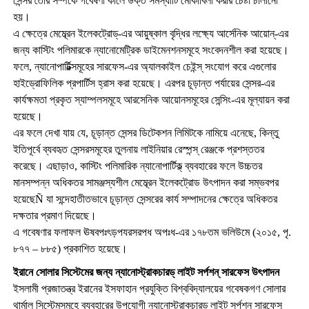
সেন্সর তৈরি সম্পর্কে গবেষণা কালে উক্ত সমস্যাটি মোকাবিলা করার চেষ্টা চালানো
হয়।
এ ক্ষেত্রে মেম্ব্রেন ইলেকট্রোড্-এর আয়ুষ্কাল বৃদ্ধির লক্ষ্যে আর্সেনিক আয়োন্-এর
জন্য কাস্টিং পলিমারকে ন্যানোমেট্রিক ডাইমেনশনসমূহে সংবেদনশীল করা হয়েছে।
ফলে, ন্যানোপার্টিক্ল্সমূহের সারফেস-এর অ্যালকাইল চেইন্স্ সংযোগ করে এগুলোর
হাইড্রোফিলিক প্রপার্টিস হ্রাস করা হয়েছে। এরপর চূড়ান্ত পর্যায়ের সেন্সর-এর
কার্যক্ষমতা প্রকৃত স্যাম্পলসমূহে আরসেনিক আয়োনসমূহের সেন্সিং-এর মূল্যায়ন করা
হয়েছে।
এর ফলে দেখা যায় যে, চূড়ান্ত সেন্সর ডিটেকশন লিমিটকে নামিয়ে এনেছে, কিন্তু
ইতিপূর্বে ব্যবহৃত সেন্সরসমূহের তুলনায় লাইনিয়ার রেস্পন্স্ রেঞ্জকে প্রশস্ততর
করেছে। এছাড়াও, কাস্টিং পলিমারিক ন্যানোপার্টিক্ল্ ব্যবহারের ফলে উচ্চতর
মানসম্পন্ন অধিকতর সামঞ্জস্যশীল মেম্ব্রেন ইলেকট্রোড উৎপাদন করা সম্ভবপর
হয়েছেÑ যা সন্দেহাতীতভাবে চূড়ান্ত সেন্সরের কার্য সম্পাদনের ক্ষেত্রে অধিকতর
দক্ষতার প্রমাণ দিয়েছে।
এ গবেষণার ফলাফল ঊষবপঃৎড়পযরসরপধ অপঃধ-এর ১৭৮তম ভলিউমে (২০১৫, পৃ.
৮৭৭ – ৮৮৫) প্রকাশিত হয়েছে।
ইরানে সোলার সিস্টেমের জন্য ন্যানোস্ট্রাকচারড্ লাইট সর্পশন্ সারফেস উৎপাদন
ইসলামী প্রজাতন্ত্র ইরানের ইসফাহান প্রযুক্তি বিশ্ববিদ্যালয়ের গবেষকগণ সোলার
থার্মাল সিস্টেমসমূহে ব্যবহারের উপযোগী ন্যানোস্ট্রাকচারড্ লাইট সর্পশন্ সারফেস