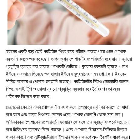
ইরানের একটি বস্ত্র তৈরি প্রতিষ্ঠান শিশুর
জ্ব
র পরিমাপ করতে পারে এমন পোশাক
রফতানি করতে শুরু করেছে। তাপমাত্রায় পোশাকটির রং পরিবর্তন হয়ে যায়। ন্যানো
প্রযুক্তি ব্যবহার করা হয়েছে পোশাকটি তৈরিতে। কুয়েতে রফতানি হয়েছে ১ লাখ
ইউরো ও ওমানে গিয়েছে ৩০ হাজার ইউরোর মূল্যমানের এমন পোশাক। ইরাকেও
সীমিত আকারে এ পোশাক রফতানি হয়েছে। প্রতিষ্ঠানটির সিইও হোজায়তি জানান
শিশুদের
শা
র্ট
,
টুপি ও মোজা ন্যানো প্রযুক্তি ব্যবহার করে তৈরির পর তা
জ্ব
র
পরিমাপক হিসেবে কাজ করবে।
ছেলেদের ক্ষেত্রে এসব পোশাক নীল রং থাকলে তাপমাত্রার বৃদ্ধির কারণে তা সাদা
হয়ে যাবে এবং কন্যা শিশুদের ক্ষেত্রে এসব পোশাক গোলাপি থেকে সাদা হবে।
অভিভাবকরা পোশাকের রং পরিবর্তন হওয়ার সঙ্গে সঙ্গে তার স্বাস্থ্য সম্পর্কে সচেতন
হয়ে চিকিৎসার ব্যবস্থা নিতে পারবেন। এসব পোশাকে চিটোসান-সিলিকার মিশ্রণ
থাকার কারণে এবং এন্টিব্যাক্টেরিয়াল উপাদান থাকার কারণে এমন বৈশিষ্ট্য ধারণ করে।