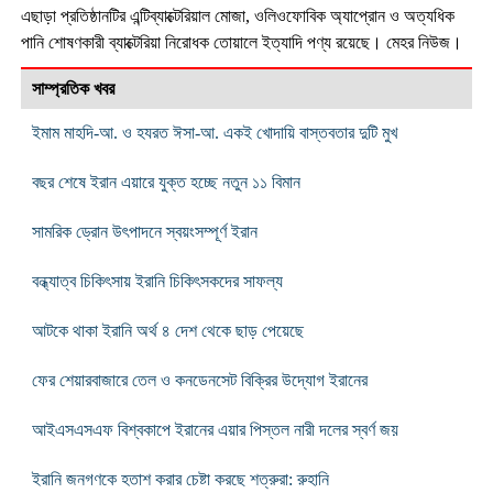
এছাড়া প্রতিষ্ঠানটি
র এ
ন্টিব্যাক্টেরিয়াল মোজা
,
ওলিওফোবিক অ্যাপ্রোন ও অত্যধিক
পানি শোষণকারী ব্যাক্টেরিয়া নিরোধক তোয়ালে ইত্যাদি পণ্য রয়েছে। মেহর নিউজ।
সাম্প্রতিক খবর
ইমাম মাহদি-আ. ও হযরত ঈসা-আ. একই খোদায়ি বাস্তবতার দুটি মুখ
বছর শেষে ইরান এয়ারে যুক্ত হচ্ছে নতুন ১১ বিমান
সামরিক ড্রোন উৎপাদনে স্বয়ংসম্পূর্ণ ইরান
বন্ধ্যাত্ব চিকিৎসায় ইরানি চিকিৎসকদের সাফল্য
আটকে থাকা ইরানি অর্থ ৪ দেশ থেকে ছাড় পেয়েছে
ফের শেয়ারবাজারে তেল ও কনডেনসেট বিক্রির উদ্যোগ ইরানের
আইএসএসএফ বিশ্বকাপে ইরানের এয়ার পিস্তল নারী দলের স্বর্ণ জয়
ইরানি জনগণকে হতাশ করার চেষ্টা করছে শত্রুরা: রুহানি