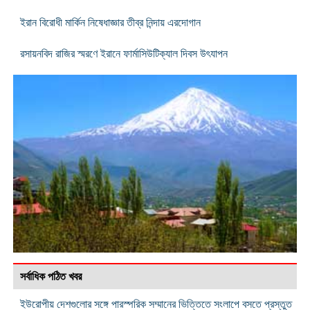
ইরান বিরোধী মার্কিন নিষেধাজ্ঞার তীব্র নিন্দায় এরদোগান
রসায়নবিদ রাজির স্মরণে ইরানে ফার্মাসিউটিক্যাল দিবস উৎযাপন
সর্বাধিক পঠিত খবর
ইউরোপীয় দেশগুলোর সঙ্গে পারস্পরিক সম্মানের ভিত্তিতে সংলাপে বসতে প্রস্তুত