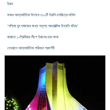
ইরান
ফজর আন্তর্জাতিক উৎসবে ৩১২টি ইরানি চলচ্চিত্র দাখিল
‘পশ্চিমা যুব সমাজের মধ্যে অদৃশ্য আধ্যাত্মিক উন্নতি ঘটছে’
কারাতে ১-প্রিমিয়ার লীগে ইরানের চার পদক
তেহরানে আন্তর্জাতিক পরিবহন প্রদর্শনী