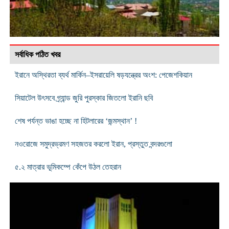
সর্বাধিক পঠিত খবর
ইরানে অস্থিরতা ব্যর্থ মার্কিন–ইসরায়েলি ষড়যন্ত্রের অংশ: পেজেশকিয়ান
সিয়াটেল উৎসবে গ্র্যান্ড জুরি পুরস্কার জিতলো ইরানি ছবি
শেষ পর্যন্ত ভাঙা হচ্ছে না হিটলারের ‘জন্মস্থান’ !
নওরোজে সমুদ্রভ্রমণ সহজতর করলো ইরান, প্রস্তুত বন্দরগুলো
৫.২ মাত্রার ভূমিকম্পে কেঁপে উঠল তেহরান