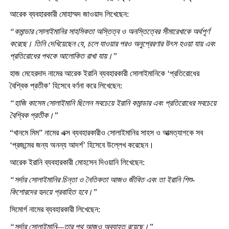
আরেক ব্যবহারকারী মোহাম্মদ জাওয়াদ লিখেছেন:
“কমান্ডার সোলাইমানির সাহসিকতা অস্তিত্ব ও অনস্তিত্বের সীমারেখাকে অর্থপূর্ণ
করেছে। তিনি দেখিয়েছেন যে, চলে যাওয়ার পরও অনুপ্রেরণার উৎস হওয়া যায় এবং
প্রতিরোধের পথকে আলোকিত রাখা যায়।”
হাজ মেহেরদাদ নামের আরেক ইরানি ব্যবহারকারী সোলাইমানিকে ‘প্রতিরোধের
বৈশ্বিক প্রতীক’ হিসেবে বর্ণনা করে লিখেছেন:
“হাজি কাসেম সোলাইমানি ছিলেন সবচেয়ে ইরানি কমান্ডার এবং প্রতিরোধের সবচেয়ে
বৈশ্বিক প্রতীক।”
“খানমে মিম” নামের এক্স ব্যবহারকারীও সোলাইমানির সাহস ও আত্মত্যাগকে সব
‘প্রজন্মের জন্য অনন্য আদর্শ’ হিসেবে উল্লেখ করেছেন।
আরেক ইরানি ব্যবহারকারী মোহসেন দিওয়ানি লিখেছেন:
“সর্দার সোলাইমানির চিন্তা ও নৈতিকতা আজও জীবিত এবং তা ইরানি শিশু-
কিশোরদের হৃদয়ে প্রবাহিত হবে।”
সিমোর্গ নামের ব্যবহারকারী লিখেছেন:
“সর্দার সোলাইমানি—তার পথ আজও অব্যাহত রয়েছে।”