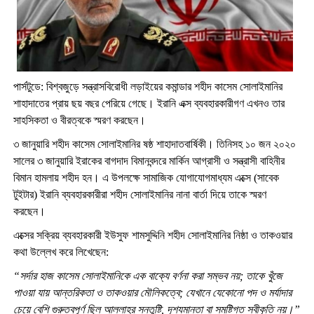
পার্সটুডে: বিশ্বজুড়ে সন্ত্রাসবিরোধী লড়াইয়ের কমান্ডার শহীদ কাসেম সোলাইমানির
শাহাদাতের প্রায় ছয় বছর পেরিয়ে গেছে। ইরানি এক্স ব্যবহারকারীগণ এখনও তার
সাহসিকতা ও বীরত্বকে স্মরণ করছেন।
৩ জানুয়ারি শহীদ কাসেম সোলাইমানির ষষ্ঠ শাহাদাতবার্ষিকী। তিনিসহ ১০ জন ২০২০
সালের ৩ জানুয়ারি ইরাকের বাগদাদ বিমানবন্দরে মার্কিন আগ্রাসী ও সন্ত্রাসী বাহিনীর
বিমান হামলায় শহীদ হন। এ উপলক্ষে সামাজিক যোগাযোগমাধ্যম এক্সে (সাবেক
টুইটার) ইরানি ব্যবহারকারীরা শহীদ সোলাইমানির নানা বার্তা দিয়ে তাকে স্মরণ
করছেন।
এক্সের সক্রিয় ব্যবহারকারী ইউসুফ শামসুদ্দিনি শহীদ সোলাইমানির নিষ্ঠা ও তাকওয়ার
কথা উল্লেখ করে লিখেছেন:
“সর্দার হাজ কাসেম সোলাইমানিকে এক বাক্যে বর্ণনা করা সম্ভব নয়; তাকে খুঁজে
পাওয়া যায় আন্তরিকতা ও তাকওয়ার মৌলিকত্বে; যেখানে যেকোনো পদ ও মর্যাদার
চেয়ে বেশি গুরুত্বপূর্ণ ছিল আল্লাহর সন্তুষ্টি, দৃশ্যমানতা বা সমষ্টিগত স্বীকৃতি নয়।”