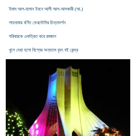
ইমাম আল-হাসান ইবনে আলী আল-আসকারী (আ.)
শাহনামায় বর্ণিত ফেরদৌসির চিন্তাদর্শন
পরিবারকে একত্রিত করে রমজান
খুলে দেয়া হলো বিশ্বের অন্যতম বৃহৎ বই কেন্দ্র