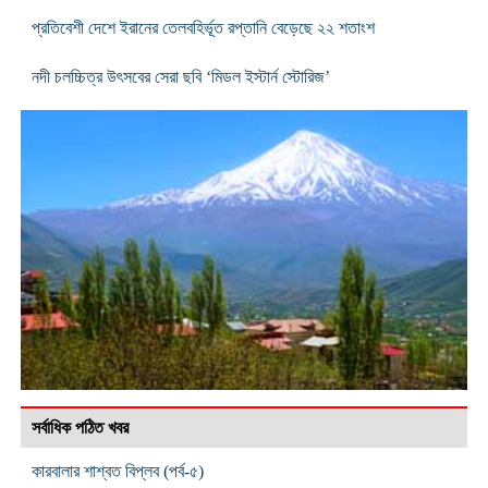
প্রতিবেশী দেশে ইরানের তেলবহির্ভূত রপ্তানি বেড়েছে ২২ শতাংশ
নদী চলচ্চিত্র উৎসবের সেরা ছবি ‘মিডল ইস্টার্ন স্টোরিজ’
সর্বাধিক পঠিত খবর
কারবালার শাশ্বত বিপ্লব (পর্ব-৫)