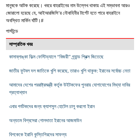
মানুষকে আটক করেছে। খবরে বাহরাইনের নাম উল্লেখ থাকায় এই সম্ভাবনা আরও
জোরালো হয়েছে যে, আইআরজিসি’র নৌবাহিনীর টার্গেট হতে পারে বাহরাইনে
অবস্থিত মার্কিন ঘাঁটি।#
পার্সটুডে
সাম্প্রতিক খবর
কাসাব্লাঙ্কা ফিল্ম ফেস্টিভ্যালে “বিজয়ী” গ্র্যান্ড প্রিক্স জিতেছে
জাতীয় ফুটবল দল জাতিকে খুশি করেছে, তারাও খুশি থাকুক: ইরানের সর্বোচ্চ নেতা
আমাদের দেশের পররাষ্ট্রমন্ত্রী কর্তৃক উইটকফের পুনরায় যোগাযোগের মিথ্যা দাবির
প্রত্যাখ্যান
এবার পর্যটকদের জন্য ক্যাপসুল হোটেল চালু করলো ইরান
অন্যতম বিশ্বসেরা গোলদাতা ইরানের আজমাউন
বিশকেকে ইরানি কুস্তিগিরদের সাফল্য