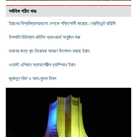
সর্বাধিক পঠিত খবর
ইরানের বিশ্ববিদ্যালয়গুলো দেশকে শক্তিশালী করেছে: প্রেসিডেন্ট রায়িসি
ইসলামি হিউম্যান রাইটস অ্যাওয়ার্ড অনুষ্ঠান শুরু
ভবনের জন্য শব্দ নিরোধক আবরণ উৎপাদন করছে ইরান
ওয়েস্ট এশিয়ান অ্যাথলেটিক্স চ্যাম্পিয়ন ইরান
জুমাতুল বিদা ও আল-কুদস দিবস