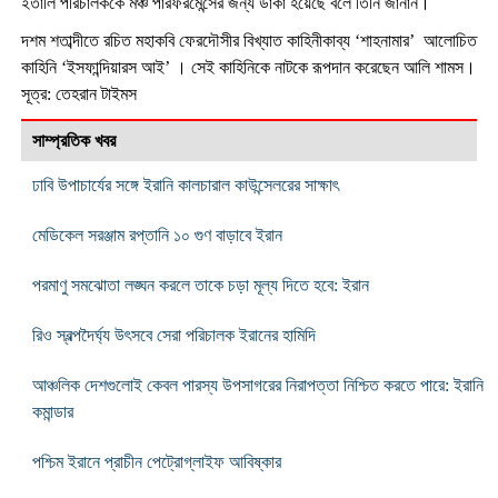
ইতালি পরিচালককে মঞ্চ পারফরমেন্সের জন্য ডাকা হয়েছে বলে তিনি জানান।
দশম শতাব্দীতে রচিত মহাকবি ফেরদৌসীর বিখ্যাত কাহিনীকাব্য ‘শাহনামার’ আলোচিত
কাহিনি ‘ইসফান্দিয়ারস আই’ । সেই কাহিনিকে নাটকে রূপদান করেছেন আলি শামস।
সূত্র: তেহরান টাইমস
সাম্প্রতিক খবর
ঢাবি উপাচার্যের সঙ্গে ইরানি কালচারাল কাউন্সেলরের সাক্ষাৎ
মেডিকেল সরঞ্জাম রপ্তানি ১০ গুণ বাড়াবে ইরান
পরমাণু সমঝোতা লঙ্ঘন করলে তাকে চড়া মূল্য দিতে হবে: ইরান
রিও স্বল্পদৈর্ঘ্য উৎসবে সেরা পরিচালক ইরানের হামিদি
আঞ্চলিক দেশগুলোই কেবল পারস্য উপসাগরের নিরাপত্তা নিশ্চিত করতে পারে: ইরানি
কমান্ডার
পশ্চিম ইরানে প্রাচীন পেট্রোগ্লাইফ আবিষ্কার