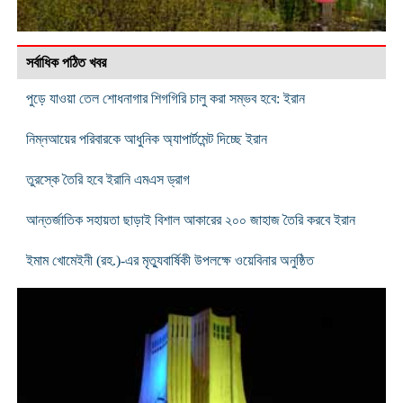
সর্বাধিক পঠিত খবর
পুড়ে যাওয়া তেল শোধনাগার শিগগিরি চালু করা সম্ভব হবে: ইরান
নিম্নআয়ের পরিবারকে আধুনিক অ্যাপার্টমেন্ট দিচ্ছে ইরান
তুরস্কে তৈরি হবে ইরানি এমএস ড্রাগ
আন্তর্জাতিক সহায়তা ছাড়াই বিশাল আকারের ২০০ জাহাজ তৈরি করবে ইরান
ইমাম খোমেইনী (রহ.)-এর মৃত্যুবার্ষিকী উপলক্ষে ওয়েবিনার অনুষ্ঠিত