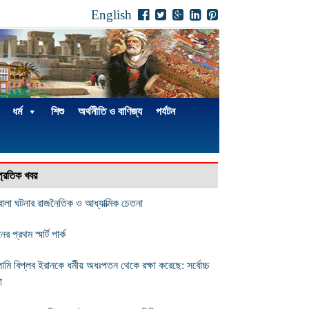
English
ধর্ম
শিশু
অর্থনীতি ও বাণিজ্য
পর্যটন
্প্রতিক খবর
বালা ঘটনার রাজনৈতিক ও আধ্যাত্মিক চেতনা
ের প্রথম স্মার্ট পার্ক
ামি বিপ্লব ইরানকে ধর্মীয় অধঃপতন থেকে রক্ষা করেছে: সর্বোচ্চ
া