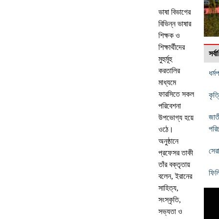
ভাষা বিভাগের
বিভিন্ন ভাষার
শিক্ষক ও
শিক্ষার্থীদের
সর্
মুহুর্মূহু
করতালির
ধর্ম
মাধ্যমে
ফারসিতে সকল
কৃত্
পরিবেশনা
জাত
উপভোগ্য হয়ে
পরি
ওঠে।
অনুষ্ঠানে
সের
প্রফেসর তাকী
তাঁর বক্তৃতায়
ফিল
বলেন, ইরানের
সাহিত্য,
সংস্কৃতি,
সভ্যতা ও