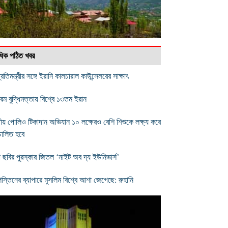
বাধিক পঠিত খবর
প্রতিমন্ত্রীর সঙ্গে ইরানি কালচারাল কাউন্সেলরের সাক্ষাৎ
রিম বুদ্ধিমত্তায় বিশ্বে ১৩তম ইরান
ীয় পোলিও টিকাদান অভিযান ১০ লক্ষেরও বেশি শিশুকে লক্ষ্য করে
চালিত হবে
া ছবির পুরস্কার জিতল ‘নাইট অব দ্য ইউনিভার্স’
িস্তিনের ব্যাপারে মুসলিম বিশ্বে আশা জেগেছে: রুহানি