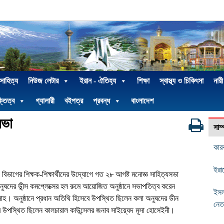
 সাহিত্য
নিউজ লেটার
ইরান - ঐতিহ্য
শিক্ষা
স্বাস্থ্য ও চিকিৎসা
নারী
্তিত্ব
গ্যালারী
বইপত্র
প্রবন্ধ
বাংলাদেশ
সভা
সাম
কার
ইরান
 বিভাগের শিক্ষক-শিক্ষার্থীদের উদ্যোগে গত ২৮ আগষ্ট মনোজ্ঞ সাহিত্যসভা
নুষদের ডীন্স কমপ্লেক্সের হল রুমে আয়োজিত অনুষ্ঠানে সভাপতিত্ব করেন
ইসল
্লাহ। অনুষ্ঠানে প্রধান অতিথি হিসেবে উপস্থিত ছিলেন কলা অনুষদের ডীন
নেত
উপস্থিত ছিলেন কালচারাল কাউন্সেলর জনাব সাইয়্যেদ মূসা হোসেইনী।