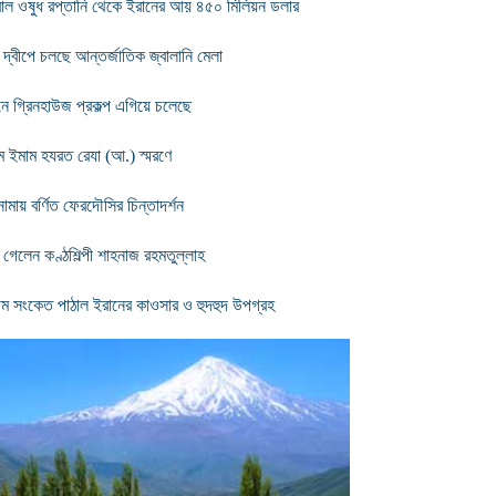
বাল ওষুধ রপ্তানি থেকে ইরানের আয় ৪৫০ মিলিয়ন ডলার
 দ্বীপে চলছে আন্তর্জাতিক জ্বালানি মেলা
নে গ্রিনহাউজ প্রকল্প এগিয়ে চলেছে
টম ইমাম হযরত রেযা (আ.) স্মরণে
নামায় বর্ণিত ফেরদৌসির চিন্তাদর্শন
 গেলেন কণ্ঠশিল্পী শাহনাজ রহমতুল্লাহ
থম সংকেত পাঠাল ইরানের কাওসার ও হুদহুদ উপগ্রহ