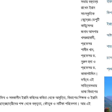
হার
সভায় বক্তব্য
রাখেন ইরান
কিশ
সাংস্কৃতিক
কেন্দ্রের ডেপুটি
ইরা
কাউন্সেলর
জনাব আসগার
অষ্
খসরুয়াবাদী,
প্রফেসর
শাহ
শামীম খান,
প্রফেসর ড.
চলে
নুরুল হুদা ও
প্রফেসর ড.
প্র
কামালউদ্দিন।
বর্ণাঢ্য এই
সাহিত্যসভায়
ভাষা বিভাগের
হাফিয ও সমকালীন ইরানি কবিদের কবিতা থেকে আবৃত্তি, বিভাগের শিক্ষক ও ইরানি
 ছাত্রছাত্রীদের পক্ষ থেকে বক্তৃতা, কৌতুক ও নাটিকা পরিবেশনা। আর এই