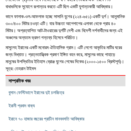
বাধাগুলিকে সুযোগে রূপান্তর করতে এটি ছিল একটি যুগান্তকারী আবিষ্কার।
কালে ফালাক-ওল-আফলাক হচ্ছে সাসানি যুগের (২২৪-৬৫১) একটি দুর্গ। আনুমানিক
৩০০/৪০০ মিটার চওড়া এটি। যার উচ্চতা আশেপাশের এলাকা থেকে প্রায় ৪০
মিটার। অপ্রত্যাশিত আট-টাওয়ারের দুর্গটি দেশী এবং বিদেশী দর্শনার্থীদের জন্য এই
অঞ্চলের অন্যতম ভ্রমণ গন্তব্য হিসেবে পরিচিত।
মাসুলেহ ইরানের একটি মনোরম ঐতিহাসিক গ্রাম। এটি লেগো আকৃতির মাটির ঘরের
জন্য বিখ্যাত। প্রত্নতাত্ত্বিক প্রমাণ ইঙ্গিত বহন করে, মাসুলের কাছে পাহাড়ে
মানুষের উপস্থিতির ইতিহাস ব্রোঞ্জ যুগের শেষের দিকের (২০০০-১৫০০ খ্রিস্টপূর্ব)।
সূত্র: তেহরান টাইমস
সাম্প্রতিক খবর
বুসান ফেস্টিভালে ইরানের দুই চলচ্চিত্র
ইরানী প্রবাদ বাক্য
ইরানে ৭০ হাজার বছরের প্রাচীন মানববসতি আবিষ্কার