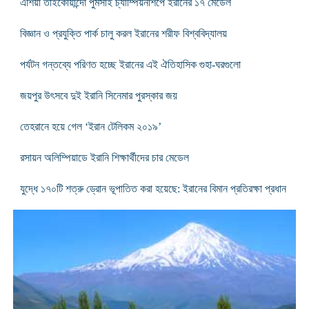
এশিয়া তাইকোয়ান্দো পুমসাই চ্যাম্পিয়নশিপে ইরানের ১৭ মেডেল
বিজ্ঞান ও প্রযুক্তি পার্ক চালু করল ইরানের শরীফ বিশ্ববিদ্যালয়
পর্যটন গন্তব্যে পরিণত হচ্ছে ইরানের এই ঐতিহাসিক গুহা-ঘরগুলো
জয়পুর উৎসবে দুই ইরানি সিনেমার পুরস্কার জয়
তেহরানে হয়ে গেল ‘ইরান টেলিকম ২০১৯’
রসায়ন অলিম্পিয়াডে ইরানি শিক্ষার্থীদের চার মেডেল
যুদ্ধে ১৭০টি শত্রু ড্রোন ভূপাতিত করা হয়েছে: ইরানের বিমান প্রতিরক্ষা প্রধান