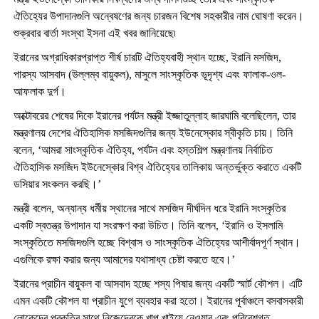
ঐতিহ্যের উপাদানগুলি অন্বেষণের জন্য চারজন বিশেষ সহকারীর নাম ঘোষণা করেন।
শুক্রবার বার্তা সংস্থা ইসনা এই খবর জানিয়েছে৷
ইরানের অগ্রাধিকারপ্রাপ্ত শীর্ষ চারটি ঐতিহ্যবাহী স্থান হচ্ছে, ইরানি মসজিদ,
পারস্য আসবাদ (উল্লম্ব বায়ুকল), মাসুলে সাংস্কৃতিক ভূদৃশ্য এবং ফালাক-ওল-
আফলাক দুর্গ।
অক্টোবরের শেষের দিকে ইরানের পর্যটন মন্ত্রী ইজ্জাতুল্লাহ জারঘামি বলেছিলেন, তার
মন্ত্রণালয় দেশের ঐতিহাসিক মসজিদগুলির জন্য ইউনেস্কোর স্বীকৃতি চায়। তিনি
বলেন, ‘আমরা সাংস্কৃতিক ঐতিহ্য, পর্যটন এবং হস্তশিল্প মন্ত্রণালয় নির্বাচিত
ঐতিহাসিক মসজিদ ইউনেস্কোর বিশ্ব ঐতিহ্যের তালিকায় অন্তর্ভুক্ত করাতে একটি
ডসিয়ার সংকলন করছি।’
মন্ত্রী বলেন, অন্যান্য ধর্মীয় স্থানের সাথে মসজিদ দীর্ঘদিন ধরে ইরানি সংস্কৃতির
একটি স্বতন্ত্র উপাদান যা সংরক্ষণ করা উচিত। তিনি বলেন, ‘ইরানি ও ইসলামি
সংস্কৃতিতে মসজিদগুলি হচ্ছে বিশ্বাস ও সাংস্কৃতিক ঐতিহ্যের আশীর্বাদপূর্ণ স্থান।
এগুলিকে রক্ষা করার জন্য আমাদের যথাসাধ্য চেষ্টা করতে হবে।’
ইরানের প্রাচীন বায়ুকল বা আসবাদ হচ্ছে শস্য পিষার জন্য একটি স্মার্ট কৌশল। এটি
এমন একটি কৌশল যা প্রাচীন যুগে ব্যবহার করা হতো। ইরানের পূর্বাঞ্চলে বসবাসকারী
লোকেদের প্রকৃতির সাথে নিজেদেরকে খাপ খাইয়ে নেওয়ার এবং পরিবেশগত