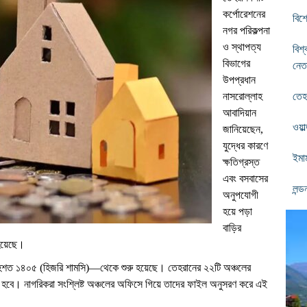
কর্পোরেশনের
বিশ
নগর পরিকল্পনা
ও স্থাপত্য
বিশ্
বিভাগের
নেত
উপপ্রধান
নাসরোল্লাহ
তেহর
আবাদিয়ান
ওয়া
জানিয়েছেন,
যুদ্ধের কারণে
ইমা
ক্ষতিগ্রস্ত
এবং বসবাসের
লন্
অনুপযোগী
হয়ে পড়া
বাড়ির
 হয়েছে।
হেশত ১৪০৫ (হিজরি শামসি)—থেকে শুরু হয়েছে। তেহরানের ২২টি অঞ্চলের
রা হবে। নাগরিকরা সংশ্লিষ্ট অঞ্চলের অফিসে গিয়ে তাদের ফাইল অনুসরণ করে এই