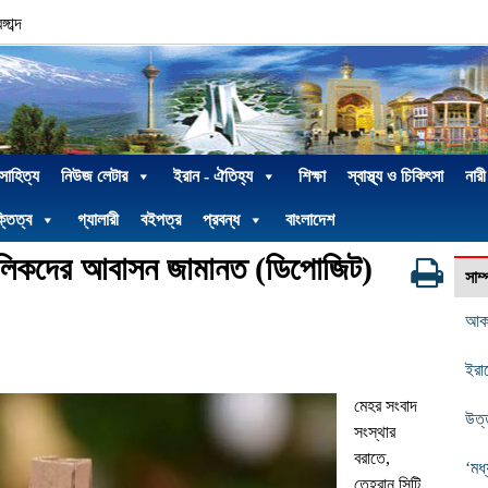
াব্দ
 সাহিত্য
নিউজ লেটার
ইরান - ঐতিহ্য
শিক্ষা
স্বাস্থ্য ও চিকিৎসা
নারী
্তিত্ব
গ্যালারী
বইপত্র
প্রবন্ধ
বাংলাদেশ
 মালিকদের আবাসন জামানত (ডিপোজিট)
সাম
আকর্
ইরা
মেহর সংবাদ
উত্
সংস্থার
বরাতে,
‘মধ্
তেহরান সিটি