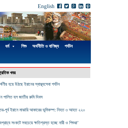
English
ধর্ম
শিশু
অর্থনীতি ও বাণিজ্য
পর্যটন
্প্রতিক খবর
ষণীয় হয়ে উঠছে ইরানের স্বাস্থ্যসেবা পর্যটন
নে পালিত হল জাতীয় রুমি দিবস
তর-পূর্ব ইরানে মাঝারি আকারের ভূমিকম্প: নিহত ৩ আহত ২২০
যপ্রাচ্য সংকটে সবচেয়ে ক্ষতিগ্রস্ত হচ্ছে নারী ও শিশুরা’