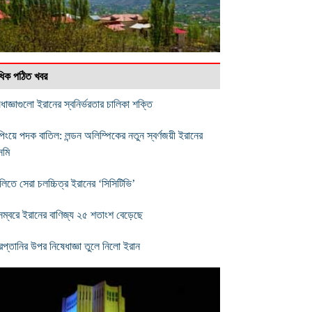
বাধিক পঠিত খবর
ধাজ্ঞাগুলো ইরানের স্বনির্ভরতার চালিকা শক্তি
িংয়ে পদক বাতিল: লন্ডন অলিম্পিকের নতুন স্বর্ণজয়ী ইরানের
েমি
লিতে সেরা চলচ্চিত্র ইরানের ‘সিসিটিভি’
েম্বরে ইরানের বাণিজ্য ২৫ শতাংশ বেড়েছে
রপ্তানির উপর নিষেধাজ্ঞা তুলে নিলো ইরান