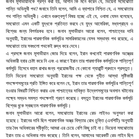
জনাব মূসাভীয়ানকে প্রশ্ন করা হয়, আপনি কি মনে করেন যে, ভিয়েনা সমেঝোতা
শান্তি অভিমুখী পথ? জবাবে তিনি বলেন, আমি এ ব্যাপারে নিশ্চিত যে, এ সমঝোতার
পথ শান্তি অভিমুখী। এখানে গুরুত্বপূর্ণ বিষয় হচ্ছে এই যে, ওবামা যেমন বলেছেন,
সমঝোতা এমন একটি যুদ্ধকে প্রতিহত করবে যে যুদ্ধ আমেরিকা, মধ্যপ্রাচ্য ও
বিশ্বের জন্য বিপর্যয়কর হবে। জনাব মূসাভীয়ান আরো বলেন, পাশ্চাত্যের দাবি
অনুযায়ী, ইরানের পারমাণবিক কর্মসূচির সামরিকায়নের যেসব সম্ভাব্য পথ রয়েছে, এ
সমঝোতা তার সবগুলো পথকেই রুদ্ধ করে দেবে।
এ প্রসঙ্গে জনাব মূসাভীয়ান জোর দিয়ে বলেন, ইরান কখনোই পারমাণবিক অস্ত্রের
অধিকারী হবার চেষ্টা করে নি এবং এ কারণে ইরান তার পারমাণবিক কর্মসূচিকে শান্তিপূর্ণ
কর্মসূচি হিসেবে বহাল রাখার জন্য প্রয়োজনীয় যে কোনো গ্যারান্টি প্রদানে প্রস্তুত।
তিনি ভিয়েনা সমঝোতা অনুযায়ী ইরানের পক্ষ থেকে গৃহীত আস্থা সৃষ্টিকারী
পদক্ষেপসমূহের প্রতি ইঙ্গিত করে বলেন যে, ইরান তার পারমাণবিক কর্মসূচির শান্তিপূর্ণ
হওয়ার বিষয়টি নিশ্চিত করার এবং পাশ্চাত্যের দাবিকৃত উদ্বেগসমূহের অবসান ঘটানোর
লক্ষ্যে সম্ভব সমস্ত পদক্ষেপই গ্রহণ করেছে। বস্তুত ইরানের পারমাণবিক কর্মসূচি
বিশ্বের বুকে স্বচ্ছতম পারমাণবিক কর্মসূচি।
জনাব মূসাভীয়ান আরো বলেন, সমঝোতায় ইরানের রেড লাইনও অনুসরণ করা
হয়েছে। ইরানের দাবি ছিল পারমাণবিক অস্ত্র বিস্তার রোধ চুক্তি (এনপিটি) অনুযায়ী
তার বৈধ অধিকারের স্বীকৃতি; আমরা এর চেয়ে বেশি কিছু চাই না। ভিয়েনা সমঝোতায়
ইরান তার এ অধিকার লাভ করেছে। তিনি বলেন, আমাদের আরেকটি রেড লাইন ছিল