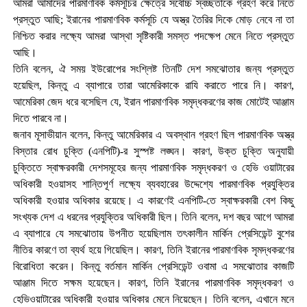
আমরা আমাদের পারমাণবিক কর্মসূচির ক্ষেত্রে সর্বোচ্চ স্বচ্ছতাকে গ্রহণ করে নিতে
প্রস্তুত আছি; ইরানের পারমাণবিক কর্মসূচি যে অস্ত্র তৈরির দিকে মোড় নেবে না তা
নিশ্চিত করার লক্ষ্যে আমরা আস্থা সৃষ্টিকারী সমস্ত পদক্ষেপ মেনে নিতে প্রস্তুত
আছি।
তিনি বলেন, ঐ সময় ইউরোপের সংশ্লিষ্ট তিনটি দেশ সমঝোতার জন্য প্রস্তুত
হয়েছিল, কিন্তু এ ব্যাপারে তারা আমেরিকাকে রাযি করাতে পারে নি। কারণ,
আমেরিকা জেদ ধরে বসেছিল যে, ইরান পারমাণবিক সমৃদ্ধকরণের কাজ মোটেই আঞ্জাম
দিতে পারবে না।
জনাব মূসাভীয়ান বলেন, কিন্তু আমেরিকার এ অবস্থান গ্রহণ ছিল পারমাণবিক অস্ত্র
বিস্তার রোধ চুক্তি (এনপিটি)-র সুস্পষ্ট লঙ্ঘন। কারণ, উক্ত চুক্তি অনুযায়ী
চুক্তিতে স্বাক্ষরকারী দেশসমূহের জন্য পারমাণবিক সমৃদ্ধকরণ ও হেভি ওয়াটারের
অধিকারী হওয়াসহ শান্তিপূর্ণ লক্ষ্যে ব্যবহারের উদ্দেশ্যে পারমাণবিক প্রযুক্তির
অধিকারী হওয়ার অধিকার রয়েছে। এ কারণেই এনপিটি-তে স্বাক্ষরকারী বেশ কিছু
সংখ্যক দেশ এ ধরনের প্রযুক্তির অধিকারী ছিল। তিনি বলেন, দশ বছর আগে আমরা
এ ব্যাপারে যে সমঝোতায় উপনীত হয়েছিলাম তৎকালীন মার্কিন প্রেসিডেন্ট বুশের
নীতির কারণে তা ব্যর্থ হয়ে গিয়েছিল। কারণ, তিনি ইরানের পারমাণবিক সৃমদ্ধকরণের
বিরোধিতা করেন। কিন্তু বর্তমান মার্কিন প্রেসিডেন্ট ওবামা এ সমঝোতার কাজটি
আঞ্জাম দিতে সক্ষম হয়েছেন। কারণ, তিনি ইরানের পারমাণবিক সমৃদ্ধকরণ ও
হেভিওয়াটারের অধিকারী হওয়ার অধিকার মেনে নিয়েছেন। তিনি বলেন, এখানে মনে