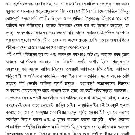
না। দুর্ভাগ্যজনক ব্যাপার এই যে, এ সমস্যাটির মোকাবিলার ক্ষেত্রে এসব আরব
হুকুমত ও সরকারের শত্রুতামূলক ও বিদ্বেষপরায়ণ নীতির পরিণামে একদিকে বিভিন্ন
চরমপন্থী সন্ত্রাসবাদী গোষ্ঠীর উদ্ভব ও অন্যদিকে স্বৈরতন্ত্র তীব্রতর হয়ে ওঠা
অনিবার্য হয়ে দাঁড়িয়েছে। অনেক বিশেষজ্ঞই যেমন বার বার উল্লেখ করেছেন, তা
হচ্ছে, মধ্যপ্রাচ্য অঞ্চলের সরকারগুলো যদি তাদের সমাজের উপেক্ষিত জনগণের
প্রয়োজন পূরণের প্রতি দৃষ্টি না দেয় এবং আগের চেয়েও বেশি মাত্রায় জবাবদিহিতার
পরিচয় না দেয় তাহলে সন্ত্রাসবাদের সমস্যা থেকেই যাবে।
এটি একটি পরিহাসের ব্যাপার এবং চমকপ্রদ ব্যাপারও বটে যে, আজকে মধ্যপ্রাচ্য
অঞ্চলে আমেরিকার সবচেয়ে বড় বিরোধী দেশটি অর্থাৎ ইরান প্রকৃতপক্ষে
মধ্যপ্রাচ্যস্থ অনেক মার্কিন মিত্রের তুলনায়ই অধিকতর স্থিতিশীল, অধিকতর
শক্তিশালী ও অধিকতর গণতান্ত্রিক এবং ইরান ও আমেরিকার মধ্যে অনেক বেশি
মাত্রায় দীর্ঘ মেয়াদি অভিন্ন স্বার্থ রয়েছে। চরমপন্থী সন্ত্রাসবাদের বিরুদ্ধে
সংগ্রামের ক্ষেত্রে মধ্যপ্রাচ্য অঞ্চলে ইরান হচ্ছে অগ্রবর্তী শক্তিসমূহের অন্যতম।
এ ক্ষেত্রে সে চরমপন্থী সন্ত্রাসীদের নাম আইএস্ হোক বা আন্-নুসরা হোক, বা আল্-
ক্বায়েদা-ই হোক তাতে কোনোই পার্থক্য নেই। অন্যদিকে ইরান ইতিমধ্যেই প্রমাণ
করেছে যে, সে এ সমস্যার মোকাবিলার লক্ষ্যে স্বীয় সেনাবাহিনী ব্যবহার করাসহ
সর্বশক্তি নিয়োগ করতে এবং এ যুদ্ধে জয়লাভ করতে আগ্রহী। যদিও ইরানের
পারমাণবিক কর্মসূচির বিষয়টিকে একটি সঙ্কট হিসেবে তুলে ধরা হয়েছিল এবং সম্ভবত
কিছুসংখ্যক লোক তা বিশ্বাস করে থাকবে, কিন্তু তার বিপরীতে ইরান সব সময়ই