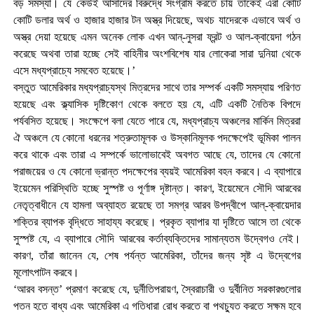
বড় সমস্যা। যে কেউই আসাদের বিরুদ্ধে সংগ্রাম করতে চায় তাকেই এরা কোটি
কোটি ডলার অর্থ ও হাজার হাজার টন অস্ত্র দিয়েছে, অথচ যাদেরকে এভাবে অর্থ ও
অস্ত্র দেয়া হয়েছে এমন অনেক লোক এখন আন্-নুসরা ফ্রন্ট ও আল-ক্বায়েদা গঠন
করেছে অথবা তারা হচ্ছে সেই বাহিনীর অংশবিশেষ যার লোকেরা সারা দুনিয়া থেকে
এসে মধ্যপ্রাচ্যে সমবেত হয়েছে।’
বস্তুত আমেরিকার মধ্যপ্রাচ্যস্থ মিত্রদের সাথে তার সম্পর্ক একটি সমস্যায় পরিণত
হয়েছে এবং ক্ল্যাসিক দৃষ্টিকোণ থেকে বলতে হয় যে, এটি একটি নৈতিক বিপদে
পর্যবসিত হয়েছে। সংক্ষেপে বলা যেতে পারে যে, মধ্যপ্রাচ্য অঞ্চলের মার্কিন মিত্ররা
ঐ অঞ্চলে যে কোনো ধরনের শত্রুতামূলক ও উস্কানিমূলক পদক্ষেপেই ভূমিকা পালন
করে থাকে এবং তারা এ সম্পর্কে ভালোভাবেই অবগত আছে যে, তাদের যে কোনো
পরাজয়ের ও যে কোনো ভ্রান্ত পদক্ষেপের ব্যয়ই আমেরিকা বহন করবে। এ ব্যাপারে
ইয়েমেন পরিস্থিতি হচ্ছে সুস্পষ্ট ও পূর্ণাঙ্গ দৃষ্টান্ত। কারণ, ইয়েমেনে সৌদি আরবের
নেতৃত্বাধীনে যে হামলা অব্যাহত রয়েছে তা সমগ্র আরব উপদ্বীপে আল্-ক্বায়েদার
শক্তির ব্যাপক বৃদ্ধিতে সাহায্য করেছে। প্রকৃত ব্যাপার যা দৃষ্টিতে আসে তা থেকে
সুস্পষ্ট যে, এ ব্যাপারে সৌদি আরবের কর্তাব্যক্তিদের সামান্যতম উদ্বেগও নেই।
কারণ, তাঁরা জানেন যে, শেষ পর্যন্ত আমেরিকা, তাঁদের জন্য সৃষ্ট এ উদ্বেগের
মূলোৎপাটন করবে।
‘আরব বসন্ত’ প্রমাণ করেছে যে, দুর্নীতিপরায়ণ, স্বৈরাচারী ও দুর্বীনিত সরকারগুলোর
পতন হতে বাধ্য এবং আমেরিকা এ গতিধারা রোধ করতে বা পথচ্যুত করতে সক্ষম হবে