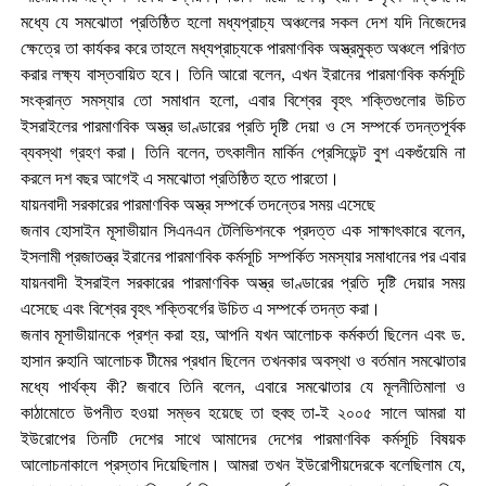
মধ্যে যে সমঝোতা প্রতিষ্ঠিত হলো মধ্যপ্রাচ্য অঞ্চলের সকল দেশ যদি নিজেদের
ক্ষেত্রে তা কার্যকর করে তাহলে মধ্যপ্রাচ্যকে পারমাণবিক অস্ত্রমুক্ত অঞ্চলে পরিণত
করার লক্ষ্য বাস্তবায়িত হবে। তিনি আরো বলেন, এখন ইরানের পারমাণবিক কর্মসূচি
সংক্রান্ত সমস্যার তো সমাধান হলো, এবার বিশ্বের বৃহৎ শক্তিগুলোর উচিত
ইসরাইলের পারমাণবিক অস্ত্র ভাণ্ডারের প্রতি দৃষ্টি দেয়া ও সে সম্পর্কে তদন্তপূর্বক
ব্যবস্থা গ্রহণ করা। তিনি বলেন, তৎকালীন মার্কিন প্রেসিডেন্ট বুশ একগুঁয়েমি না
করলে দশ বছর আগেই এ সমঝোতা প্রতিষ্ঠিত হতে পারতো।
যায়নবাদী সরকারের পারমাণবিক অস্ত্র সম্পর্কে তদন্তের সময় এসেছে
জনাব হোসাইন মূসাভীয়ান সিএনএন টেলিভিশনকে প্রদত্ত এক সাক্ষাৎকারে বলেন,
ইসলামী প্রজাতন্ত্র ইরানের পারমাণবিক কর্মসূচি সম্পর্কিত সমস্যার সমাধানের পর এবার
যায়নবাদী ইসরাইল সরকারের পারমাণবিক অস্ত্র ভাণ্ডারের প্রতি দৃষ্টি দেয়ার সময়
এসেছে এবং বিশ্বের বৃহৎ শক্তিবর্গের উচিত এ সম্পর্কে তদন্ত করা।
জনাব মূসাভীয়ানকে প্রশ্ন করা হয়, আপনি যখন আলোচক কর্মকর্তা ছিলেন এবং ড.
হাসান রুহানি আলোচক টীমের প্রধান ছিলেন তখনকার অবস্থা ও বর্তমান সমঝোতার
মধ্যে পার্থক্য কী? জবাবে তিনি বলেন, এবারে সমঝোতার যে মূলনীতিমালা ও
কাঠামোতে উপনীত হওয়া সম্ভব হয়েছে তা হুবহু তা-ই ২০০৫ সালে আমরা যা
ইউরোপের তিনটি দেশের সাথে আমাদের দেশের পারমাণবিক কর্মসূচি বিষয়ক
আলোচনাকালে প্রস্তাব দিয়েছিলাম। আমরা তখন ইউরোপীয়দেরকে বলেছিলাম যে,