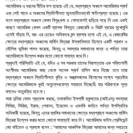
আমেরিকার এ ধরনের নীতির ফল হয়েছে এই যে, মধ্যপ্রাচ্য অঞ্চলে আমেরিকার স্বার্থ
এবং সেই সাথে এ অঞ্চলের স্থিতিশীলতা সন্দেহাতীতভাবেই ক্ষতিগ্রস্ত হয়েছে। এর
ফলে মধ্যপ্রাচ্য অঞ্চলে কেবল বিশৃঙ্খলা ও গোলযোগই ছড়িয়ে পড়ে নি এবং একই
কারণে আমেরিকা কেবল একটি ব্যাপক বিস্তৃত রেষারেষি ও বিরাট ব্যয়ের মুখোমুখি
এসেই দাঁড়ায় নি, বরং এর চেয়েও অধিকতর মন্দ ব্যাপার হলো এই যে, এ রেষারেষির
ক্ষেত্রে মধ্যপ্রাচ্য অঞ্চলের মার্কিন মিত্ররা উস্কানিদাতা হিসেবে একটি প্রধান ও
মৌলিক ভূমিকা পালন করেছে, কিন্তু এ সমস্যার সমাধানের জন্য এ পর্যন্ত তারা
আমেরিকাকে উল্লেখ করার মতো কোনো সাহায্য করে নি।
প্রকৃতই পরিস্থিতি এই যে, যদিও এ সব সরকার তাদের নিরাপত্তার এক শক্তিশালী
অংশীদার আমেরিকার কাছ থেকে অনেক স্বার্থ হাসিল করে নিচ্ছে তবে তারা
মধ্যপ্রাচ্য অঞ্চলে স্থিতিশীলতা বৃদ্ধি ও সন্ত্রাসবাদের বিলোপের লক্ষ্যে প্রচেষ্টার
ক্ষেত্রে আমেরিকাকে খুবই অনুল্লেখযোগ্য সহায়তা দিচ্ছেÑ যার পরিমাণকে শূন্য
বললেও অত্যুক্তি হবে না।
সারা দুনিয়া যেমন প্রত্যক্ষ করছে, তথাকথিত ইসলামী হুকুমতের (আইএস্) সদস্যরা
লিবিয়া, সিরিয়া, ইরাক, লেবানন, ইয়েমেন ও এমনকি জর্দানে পর্যন্ত উপস্থিতির
অধিকারী হয়েছে, কিন্তু এদের হুমকির সমাধানের ক্ষেত্রে মধ্যপ্রাচ্য অঞ্চলের মার্কিন
মিত্ররা উল্লেখ করার মতো কোনো সাহায্যই করে নি। আমেরিকার ভাইস প্রেসিডেন্ট
জো বাইডেন এ প্রসঙ্গে বলেন : ‘আমাদের আঞ্চলিক মিত্ররা আমাদের জন্য সবচেয়ে