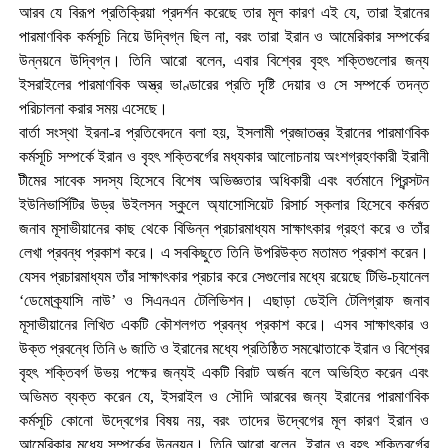
আরব যে বিরূপ প্রতিক্রিয়া প্রদর্শন করেছে তার মূল কারণ এই যে, তারা ইরানের
পারমাণবিক কর্মসূচি নিয়ে উদ্বিগ্ন ছিল না, বরং তারা ইরান ও আমেরিকার সম্পর্কের
উন্নয়নে উদ্বিগ্ন। তিনি আরো বলেন, এবার বিশ্বের বৃহৎ শক্তিগুলোর জন্য
ইসরাইলের পারমাণবিক অস্ত্র ভাণ্ডারের প্রতি দৃষ্টি দেয়ার ও সে সম্পর্কে তদন্ত
পরিচালনা করার সময় এসেছে।
বার্তা সংস্থা ইরনা-র প্রতিবেদনে বলা হয়, ইসলামী প্রজাতন্ত্র ইরানের পারমাণবিক
কর্মসূচি সম্পর্কে ইরান ও বৃহৎ শক্তিবর্গের মধ্যকার আলোচনায় অংশগ্রহণকারী ইরানী
টীমের সাবেক সদস্য হিসেবে বিশেষ অভিজ্ঞতার অধিকারী এবং বর্তমানে প্রিন্সটন
ইউনিভার্সিটির উড্র উইলসন স্কুলে অ্যাসোসিয়েট রিসার্চ স্কলার হিসেবে কর্মরত
জনাব মূসাভীয়ানের কাছ থেকে বিভিন্ন প্রচারমাধ্যম সাক্ষাৎকার গ্রহণ করে ও তাঁর
লেখা প্রবন্ধ প্রকাশ করে। এ সবকিছুতে তিনি উপরিউক্ত মতামত প্রকাশ করেন।
যেসব প্রচারমাধ্যম তাঁর সাক্ষাৎকার প্রচার করে সেগুলোর মধ্যে রয়েছে টিভি-চ্যানেল
‘ডেমোক্র্যাসি নাউ’ ও সিএনএন টেলিভিশন। এছাড়া ডেইলি টেলিগ্রাফ জনাব
মূসাভীয়ানের লিখিত একটি কৌশলগত প্রবন্ধ প্রকাশ করে। এসব সাক্ষাৎকার ও
উক্ত প্রবন্ধে তিনি ৬ জাতি ও ইরানের মধ্যে প্রতিষ্ঠিত সমঝোতাকে ইরান ও বিশ্বের
বৃহৎ শক্তিবর্গ উভয় পক্ষের জন্যই একটি বিরাট অর্জন বলে অভিহিত করেন এবং
অভিমত ব্যক্ত করেন যে, ইসরাইল ও সৌদি আরবের জন্য ইরানের পারমাণবিক
কর্মসূচি কোনো উদ্বেগের বিষয় নয়, বরং তাদের উদ্বেগের মূল কারণ ইরান ও
আমেরিকার মধ্যে সম্পর্কের উন্নয়ন। তিনি আরো বলেন, ইরান ও বৃহৎ শক্তিবর্গের