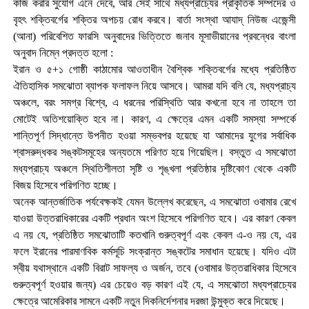
কাজ করার সুযোগ এনে দেবে, আর সেই সাথে মধ্যপ্রাচ্যের প্রাকৃতিক সম্পদের ও
বৃহৎ শক্তিবর্গের শক্তির অপচয় রোধ করবে। বার্তা সংস্থা আযাদ্ নিউজ এজেন্সী
(আনা) পরিবেশিত ফারসি অনুবাদের ভিত্তিতে জনাব মূসাভীয়ানের প্রবন্ধের বাংলা
অনুবাদ নিম্নে প্রদত্ত হলো :
ইরান ও ৫+১ গোষ্ঠী কাঠামোর আওতাধীন বৈশ্বিক শক্তিবর্গের মধ্যে প্রতিষ্ঠিত
ঐতিহাসিক সমঝোতা ব্যাপক ফলাফল নিয়ে আসবে। আমরা যদি বলি যে, মধ্যপ্রাচ্য
অঞ্চলে, বরং সমগ্র বিশ্বে, এ ধরনের পরিস্থিতি আর কখনো হবে না তাহলে তা
মোটেই অতিশয়োক্তি হবে না। কারণ, এ ক্ষেত্রে এমন একটি সমস্যা সম্পর্কে
শান্তিপূর্ণ সিদ্ধান্তে উপনীত হওয়া সম্ভবপর হয়েছে যা আমাদের যুগের সর্বাধিক
শ্বাসরুদ্ধকর সঙ্কটসমূহের অন্যতমে পরিণত হয়ে গিয়েছিল। বস্তুত এ সমঝোতা
মধ্যপ্রাচ্য অঞ্চলে স্থিতিশীলতা সৃষ্টি ও শৃঙ্খলা প্রতিষ্ঠার দৃষ্টিকোণ থেকে একটি
বিজয় হিসেবে পরিগণিত হচ্ছে।
অনেক আন্তর্জাতিক পর্যবেক্ষকই যেমন উল্লেখ করেছেন, এ সমঝোতা ওবামার রেখে
যাওয়া উত্তরাধিকারের একটি প্রধান অংশ হিসেবে পরিগণিত হবে। এর কারণ কেবল
এ নয় যে, প্রতিষ্ঠিত সমঝোতাটি কতখানি গুরুত্বপূর্ণ এবং কেবল এ-ও নয় যে, এর
ফলে ইরানের পারমাণবিক কর্মসূচি সংক্রান্ত সঙ্কটের সমাধান হয়েছে। যদিও এটা
স্বীয় যথাস্থানে একটি বিরাট সাফল্য ও অর্জন, তবে (ওবামার উত্তরাধিকার হিসেবে
গুরুত্বপূর্ণ হওয়ার জন্য) এর চেয়েও বড় কারণ এই যে, এ সমঝোতা মধ্যপ্রাচ্যের
ক্ষেত্রে আমেরিকার সামনে একটি নতুন দিকনির্দেশনার দরজা উন্মুক্ত করে দিয়েছে।