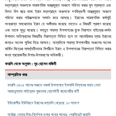
মধ্যপ্রাচ্য অঞ্চলকে পারমাণবিক অস্ত্রমুক্ত অঞ্চলে পরিণত করার মূল প্রবক্তা এবং
বিগত বিশ বছর যাবৎ ইরান মধ্যপ্রাচ্য অঞ্চলকে গণবিধ্বংসী অস্ত্রমুক্ত অঞ্চলে
পরিণত করার পরিকল্পনাকে সমর্থন করে আসছে। ইরানের পারমাণবিক কর্মসূচি
সংক্রান্ত সমঝোতায় ইরান যে অঙ্গীকার করেছে তাতেও এ বিষয়টি প্রমাণ করেছে
এবং তাকে সুদৃঢ় করেছে। বস্তুত পারস্য উপসাগরের বুকে নিরাপদে হাইড্রো-কার্বন
উপাদান অতিক্রমের বিষয়টির নিরাপত্তা নিশ্চিত হলে তা আমেরিকার ন্যায় ইরানের
জন্যও অনেক সুবিধা নিয়ে আসবে। অন্যদিকে পারস্য উপসাগরীয় অঞ্চলের অনেক
মার্কিন মিত্রের সামর্থ্যহীনতার বিপরীতে ইরান এ উপসাগরের নিরাপত্তা নিশ্চিত করার
জন্য প্রয়োজনীয় উপায়-উপকরণের অধিকারী।
ফারসি থেকে অনুবাদ : নূর হোসেন মজিদী
সাম্প্রতিক খবর
ফারসি ১৪০৫ সালের শুরুতে নববর্ষ উপলক্ষ্যে ইসলামি বিপ্লবের মহান নেতা
আয়াতুল্লাহ সাইয়্যেদ মুজতাবা হোসেইনী খামেনেয়ীর বাণী
ইউরোপীয় ইউনিয়নে ইরানের রপ্তানি বেড়েছে ১৩ শতাংশ
সর্বোচ্চ নেতার দিক-নির্দেশনা চলার পথের পাথেয়: প্রেসিডেন্ট রুহানি