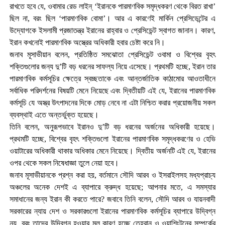
রাখতে হবে যে, ওবামার রেড লাইন্ ‘ইরানকে পারমাণবিক সমৃদ্ধকরণ থেকে বিরত রাখা’
ছিল না, বরং ছিল ‘পারমাণবিক বোমা’। আর এ কারণেই মার্কিন প্রেসিডেন্টের এ
উদ্যোগকে ইসলামী প্রজাতন্ত্র ইরানের রাহ্বার ও প্রেসিডেন্ট স্বাগত জানান। কারণ,
ইরান কখনোই পারমাণবিক অস্ত্রের অধিকারী হবার চেষ্টা করে নি।
জনাব মূসাভীয়ান বলেন, প্রতিষ্ঠিত সমঝোতা প্রেসিডেন্ট ওবামা ও বিশ্বের বৃহৎ
শক্তিগুলোর জন্য দু’টি বড় ধরনের সাফল্য নিয়ে এসেছে। প্রথমটি হচ্ছে, ইরান তার
পারমাণবিক কর্মসূচির ক্ষেত্রে স্বচ্ছতাকে এবং আন্তর্জাতিক কাঠামোর আওতাধীনে
সর্বাধিক পরিদর্শনের বিষয়টি মেনে নিয়েছে এবং দ্বিতীয়টি এই যে, ইরানের পারমাণবিক
কর্মসূচি যে অস্ত্র উৎপাদনের দিকে মোড় নেবে না এটা নিশ্চিত করার প্রয়োজনীয় সকল
ব্যবস্থাই এতে অন্তর্ভুক্ত হয়েছে।
তিনি বলেন, অনুরূপভাবে ইরানও দু’টি বড় ধরনের অর্জনের অধিকারী হয়েছে।
প্রথমটি হচ্ছে, বিশ্বের বৃহৎ শক্তিগুলো ইরানের পারমাণবিক সমৃদ্ধকরণের ও হেভি
ওয়াটারের অধিকারী থাকার অধিকার মেনে নিয়েছে। দ্বিতীয় অর্জনটি এই যে, ইরানের
ওপর থেকে সকল নিষেধাজ্ঞা তুলে নেয়া হবে।
জনাব মূসাভীয়ানকে প্রশ্ন করা হয়, বর্তমানে সৌদি আরব ও ইসরাইলসহ মধ্যপ্রাচ্য
অঞ্চলের অনেক দেশই এ ব্যাপারে ক্রুদ্ধ হয়েছে; আপনার মতে, এ সমস্যার
সমাধানের জন্য ইরান কী করতে পারে? জবাবে তিনি বলেন, সৌদি আরব ও যায়নবাদী
সরকারের ন্যায় দেশ ও সরকারগুলো ইরানের পারমাণবিক কর্মসূচির ব্যাপারে উদ্বিগ্ন
নয়, বরং তাদের উদ্বিগ্ন হওয়ার মূল কারণ হচ্ছে তেহরান ও ওয়াশিংটনের সম্পর্কের