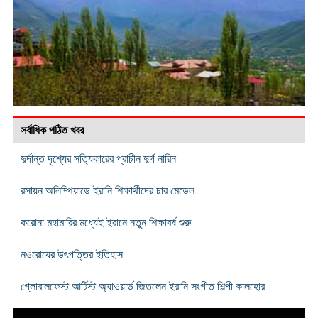
সর্বাধিক পঠিত খবর
দুর্দান্ত দৃশ্যের সত্যিকারের প্রাচীন দুর্গ নারিন
রসায়ন অলিম্পিয়াডে ইরানি শিক্ষার্থীদের চার মেডেল
করোনা মহামারির মধ্যেই ইরানে নতুন শিক্ষাবর্ষ শুরু
নওরোযের উৎপত্তির ইতিহাস
গ্লোবালফেস্ট আর্টিস্ট অ্যাওয়ার্ড জিতলেন ইরানি সংগীত শিল্পী কালহোর