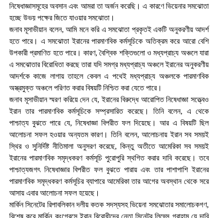
নিষেধাজ্ঞাসমূহের অবসান এবং আমরা তা অর্জন করেছি। এ কারণে ভিয়েনার সমঝোতা
হচ্ছে উভয় পক্ষের জিতে যাওয়ার সমঝোতা।
জনাব মূসাভীয়ান বলেন, আমি মনে করি এ সমঝোতা প্রকৃতই একটি অনুকরণীয় আদর্শ
হতে পারে। এ সমঝোতা ইরানের পারমাণবিক কর্মসূচিকে অতিক্রম করে আরো বেশি
উপকারী প্রমাণিত হতে পারে। কারণ, বৈশ্বিক শক্তিগুলো ও মধ্যপ্রাচ্য অঞ্চলে যারা
এ সমঝোতার বিরোধিতা করছে তারা যদি সমগ্র মধ্যপ্রাচ্য অঞ্চলে ইরানের অনুকরণীয়
আদর্শকে কাজে লাগায় তাহলে কেবল এ পথেই মধ্যপ্রাচ্য অঞ্চলকে পারমাণবিক
অস্ত্রমুক্ত অঞ্চলে পরিণত করার বিষয়টি নিশ্চিত করা যেতে পারে।
জনাব মূসাভীয়ান স্মরণ করিয়ে দেন যে, ইরানের বিরুদ্ধে আরোপিত নিষেধাজ্ঞা সত্ত্বেও
ইরান তার পারমাণবিক কর্মসূচিকে সম্প্রসারিত করেছে। তিনি বলেন, এ থেকে
পাশ্চাত্য বুঝতে পারে যে, নিষেধাজ্ঞা বিপরীত ফল দিয়েছে। আর এ বিষয়টি ছিল
আলোচনা সফল হওয়ার অন্যতম কারণ। তিনি বলেন, আলোচনায় ইরান সব সময়ই
স্থির ও সুনির্দিষ্ট নীতিমালা অনুসরণ করেছে, কিন্তু অতীতে আমেরিকা সব সময়ই
ইরানের পারমাণবিক সমৃদ্ধকরণ কর্মসূচি পুরোপুরি স্থগিত করার দাবি করেছে। তবে
পাশ্চাত্যজগৎ নিষেধাজ্ঞার বিপরীত ফল বুঝতে পারায় এবং তার পাশাপাশি ইরানের
পারমাণবিক সমৃদ্ধকরণ কর্মসূচির ব্যাপারে আমেরিকা তার আগের অবস্থান থেকে সরে
আসায় এবার আলোচনা সফল হয়েছে।
মার্কিন সিনেটের রিপাবলিকান দলীয় কতক সদস্যসহ ভিয়েনা সমঝোতার সমালোচকগণ,
বিশেষ করে মার্কিন কংগ্রেসে ইরান বিরোধীদের নেতা সিনেটর লিন্ড্সে গ্রাহাম্ যে দাবি