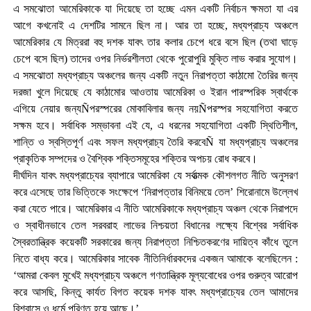
এ সমঝোতা আমেরিকাকে যা দিয়েছে তা হচ্ছে এমন একটি নির্বাচন ক্ষমতা যা এর
আগে কখনোই এ দেশটির সামনে ছিল না। আর তা হচ্ছে, মধ্যপ্রাচ্য অঞ্চলে
আমেরিকার যে মিত্ররা বহু দশক যাবৎ তার কলার চেপে ধরে বসে ছিল (তথা ঘাড়ে
চেপে বসে ছিল) তাদের ওপর নির্ভরশীলতা থেকে পুরোপুরি মুক্তি লাভ করার সুযোগ।
এ সমঝোতা মধ্যপ্রাচ্য অঞ্চলের জন্য একটি নতুন নিরাপত্তা কাঠামো তৈরির জন্য
দরজা খুলে দিয়েছে যে কাঠামোর আওতায় আমেরিকা ও ইরান পারস্পরিক স্বার্থকে
এগিয়ে নেয়ার জন্যÑপরস্পরের মোকাবিলার জন্য নয়Ñপরস্পর সহযোগিতা করতে
সক্ষম হবে। সর্বাধিক সম্ভাবনা এই যে, এ ধরনের সহযোগিতা একটি স্থিতিশীল,
শান্তি ও স্বস্তিপূর্ণ এবং সফল মধ্যপ্রাচ্য তৈরি করবেÑ যা মধ্যপ্রাচ্য অঞ্চলের
প্রাকৃতিক সম্পদের ও বৈশ্বিক শক্তিসমূহের শক্তির অপচয় রোধ করবে।
দীর্ঘদিন যাবৎ মধ্যপ্রাচ্যের ব্যাপারে আমেরিকা যে সর্বাত্মক কৌশলগত নীতি অনুসরণ
করে এসেছে তার ভিত্তিকে সংক্ষেপে ‘নিরাপত্তার বিনিময়ে তেল’ শিরোনামে উল্লেখ
করা যেতে পারে। আমেরিকার এ নীতি আমেরিকাকে মধ্যপ্রাচ্য অঞ্চল থেকে নিরাপদে
ও স্বাধীনভাবে তেল সরবরাহ লাভের নিশ্চয়তা বিধানের লক্ষ্যে বিশ্বের সর্বাধিক
স্বৈরতান্ত্রিক কয়েকটি সরকারের জন্য নিরাপত্তা নিশ্চিতকরণের দায়িত্ব কাঁধে তুলে
নিতে বাধ্য করে। আমেরিকার সাবেক নীতিনির্ধারকদের একজন আমাকে বলেছিলেন :
‘আমরা কেবল মুখেই মধ্যপ্রাচ্য অঞ্চলে গণতান্ত্রিক মূল্যবোধের ওপর গুরুত্ব আরোপ
করে আসছি, কিন্তু কার্যত বিগত কয়েক দশক যাবৎ মধ্যপ্রাচ্যের তেল আমাদের
বিশ্বাসে ও ধর্মে পরিণত হয়ে আছে।’