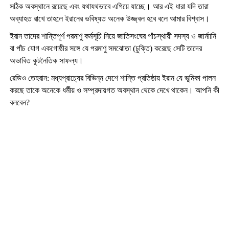
সঠিক অবস্থানে রয়েছে এবং যথাযথভাবে এগিয়ে যাচ্ছে। আর এই ধারা যদি তারা
অব্যাহত রাখে তাহলে ইরানের ভবিষ্যত অনেক উজ্জ্বল হবে বলে আমার বিশ্বাস।
ইরান তাদের শান্তিপূর্ণ পরমাণু কর্মসূচি নিয়ে জাতিসংঘের পাঁচস্থায়ী সদস্য ও জার্মাানি
বা পাঁচ যোগ একগোষ্ঠীর সঙ্গে যে পরমাণু সমঝোতা (চুক্তি) করেছে সেটি তাদের
অভাবিত কূটনৈতিক সাফল্য।
রেডিও তেহরান: মধ্যপ্রাচ্যের বিভিন্ন দেশে শান্তি প্রতিষ্ঠায় ইরান যে ভূমিকা পালন
করছে তাকে অনেকে ধর্মীয় ও সম্প্রদায়গত অবস্থান থেকে দেখে থাকেন। আপনি কী
বলবেন
?