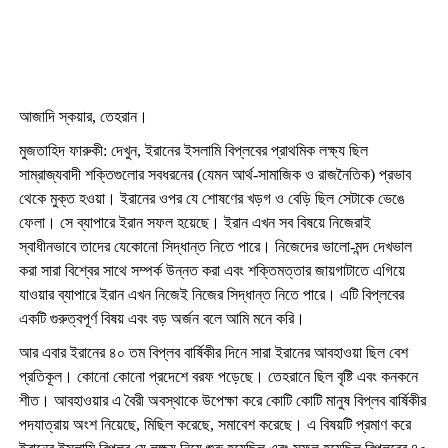
আজাদি স্কয়ার, তেহরান।
মুজতাহিদ ফারুকী: দেখুন
,
ইরানের ইসলামি বিপ্লবের প্রাথমিক লক্ষ্য ছিল
সাম্রাজ্যবাদী শক্তিগুলোর সবধরনের (যেমন আর্থ-সামাজিক ও রাজনৈতিক) প্রভাব
থেকে মুক্ত হওয়া। ইরানের ওপর যে শোষণের খড়গ ও বেড়ি ছিল সেটাকে ভেঙে
ফেলা। সে ব্যাপারে ইরান সফল হয়েছে। ইরান এখন সব বিষয়ে নিজেরাই
স্বাধীনভাবে তাদের যেকোনো সিদ্ধান্ত নিতে পারে। নিজেদের ভালো-মন্দ দেখভাল
করা সারা বিশ্বের সাথে সম্পর্ক উন্নত করা এবং শক্তিমত্তার জায়গাটাতে এগিয়ে
যাওয়ার ব্যাপারে ইরান এখন নিজেই নিজের সিদ্ধান্ত নিতে পারে। এটি বিপ্লবের
একটি গুরুত্বপূর্ণ বিষয় এবং বড় অর্জন বলে আমি মনে করি।
আর এবার ইরানের ৪০ তম বিপ্লব বার্ষিকীর দিনে সারা ইরানের আবহাওয়া ছিল বেশ
প্রতিকূল। কোনো কোনো প্রদেশে বরফ পড়েছে। তেহরানে ছিল বৃষ্টি এবং কনকনে
শীত। আবহাওয়ার এ বৈরী অবস্থাকে উপেক্ষা করে কোটি কোটি মানুষ বিপ্লব বার্ষিকীর
পদযাত্রায় অংশ নিয়েছে
,
মিছিল করেছে
,
সমাবেশ করেছে। এ বিষয়টি প্রমাণ করে