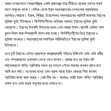
আরব দেশগুলোতে স্বৈরতান্ত্রিক একটা রাজতন্ত্র তারা
টি
কিয়ে রেখেছে তাদের স্বার্থ
যাতে অক্ষুন্ন থাকে। সেদিক থেকে ইরান মধ্যপ্রাচ্যের দেশগুলোর স্বার্থরক্ষার
ব্যাপারে সোচ্চার। ইরাক
,
সিরিয়া
,
ইয়েমেনসহ মধ্যপ্রাচ্যের প্রতিটি জায়গায় ইরানের
ভূমিকা খুবই ইতিবাচক। ফিলিস্তিনীদের অধিকার আদায়ে ইরানের ভূমিকা খুবই
জোরালো। ইরানের ইসলামি বিপ্লবের মহান নেতা মরহুম ইমাম খোমেনী ঘোষিত আল
কুদস দিবস সারা বিশ্বব্যাপী পালন করা হচ্ছে। ফিলিস্তিনীদের নিয়ে ইরানের এ
ভূমিকা অনবদ্য। মধ্যপ্রাচ্যের সামগ্রিক পরিস্থিতিতে ইরানের ভূমিকা খুবই
ইতিবাচক।
তবে হ্যাঁ ইরানের এইসব প্রয়াসকে সাম্রাজ্যবাদী শক্তির ইঙ্গিতেই কেউ কেউ ধর্মীয়
এবং সম্প্রদায়গত অবস্থান থেকে দেখে থাকেন। আমার মনে হয় ইরান যদি
সত্যিকারার্থে শান্তি প্রতিষ্ঠায় সফল হয় তাহলে ওইসব ধারনার অবসান ঘটবে বলে
আমি মনে করি। অনেকের মধ্যে এমন ধারনা আছে ইরান বোধহয় শিয়া মতবাদ
প্রতিষ্ঠার জন্য কাজ করছে। সেঠা টিক নয়। আবারও বলছি ইরান শান্তি প্রতিষ্ঠায়
সক্ষম হলে এসব ধারনা মানুষের মধ্যে থাকবে না।