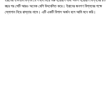
ইরানের ইসলামি বিপ্লব যে লক্ষ্য নিয়ে শুরু হয়েছিল এবং সফল হয়েছিল বিপ্লবের ৪০
বছর পর সেটি আরও অনেক বেশি উদবেলিত করে। ইরানের জনগণ বিপ্লবের পক্ষে
স্লোগান নিয়ে রাস্তায় নামে। এটি একটি বিশাল অর্জন বলে আমি মনে করি।