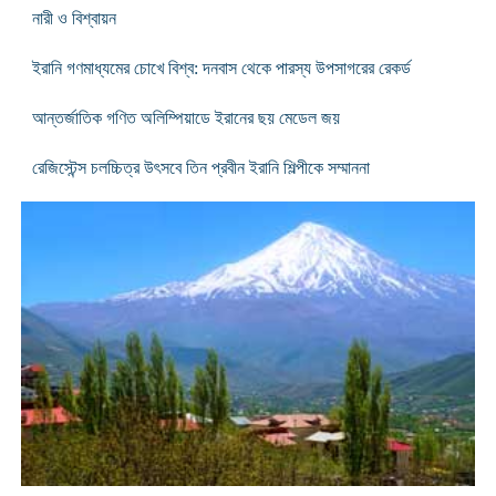
নারী ও বিশ্বায়ন
ইরানি গণমাধ্যমের চোখে বিশ্ব: দনবাস থেকে পারস্য উপসাগরের রেকর্ড
আন্তর্জাতিক গণিত অলিম্পিয়াডে ইরানের ছয় মেডেল জয়
রেজিস্টেন্স চলচ্চিত্র উৎসবে তিন প্রবীন ইরানি শিল্পীকে সম্মাননা