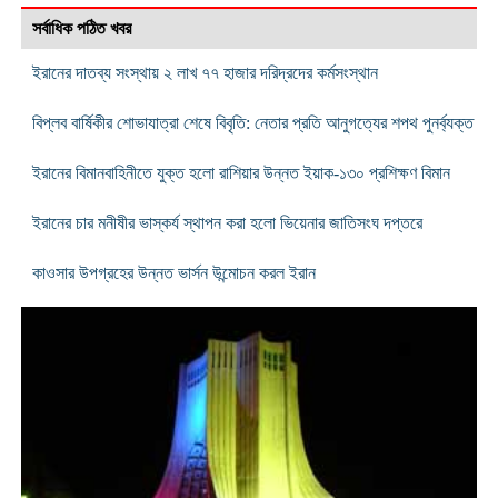
সর্বাধিক পঠিত খবর
ইরানের দাতব্য সংস্থায় ২ লাখ ৭৭ হাজার দরিদ্রদের কর্মসংস্থান
বিপ্লব বার্ষিকীর শোভাযাত্রা শেষে বিবৃতি: নেতার প্রতি আনুগত্যের শপথ পুনর্ব্যক্ত
ইরানের বিমানবাহিনীতে যুক্ত হলো রাশিয়ার উন্নত ইয়াক-১৩০ প্রশিক্ষণ বিমান
ইরানের চার মনীষীর ভাস্কর্য স্থাপন করা হলো ভিয়েনার জাতিসংঘ দপ্তরে
কাওসার উপগ্রহের উন্নত ভার্সন উন্মোচন করল ইরান