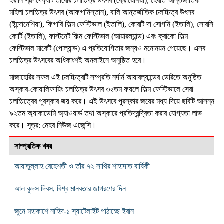
ইরানি স্বল্পদৈর্ঘ্যটি তাবোর চলচ্চিত্র উৎসব (ক্রোয়েশিয়া), হেরাত আন্তর্জাতিক
মহিলা চলচ্চিত্র উৎসব (আফগানিস্তান), বালি আন্তর্জাতিক চলচ্চিত্র উৎসব
(ইন্দোনেশিয়া), ফিগারি ফিল্ম ফেস্টিভাল (ইতালি), কোরটি দা সোগনি (ইতালি), সোরসি
কোর্টি (ইতালি), ফাস্টনেট ফিল্ম ফেস্টিভাল (আয়ারল্যান্ড) এবং ক্রাকো ফিল্ম
ফেস্টিভাল মার্কেট (পোল্যান্ড) এ প্রতিযোগিতার জন্যও মনোনয়ন পেয়েছে। এসব
চলচ্চিত্র উৎসবের অধিকাংশই অনলাইনে অনুষ্ঠিত হবে।
মাজাহেরির সফল এই চলচ্চিত্রটি সম্প্রতি নর্দার্ন আয়ারল্যান্ডের ডেরিতে অনুষ্ঠিত
অস্কার-কোয়ালিফায়িং চলচ্চিত্র উৎসব ৩২তম ফয়লে ফিল্ম ফেস্টিভালে সেরা
চলচ্চিত্রের পুরস্কার জয় করে। এই উৎসবে পুরস্কার জয়ের মধ্য দিয়ে ছবিটি আসন্ন
৯২তম অ্যাকাডেমি অ্যাওয়ার্ড তথা অস্কারে প্রতিদ্বন্দ্বিতা করার যোগ্যতা লাভ
করে। সূত্র: মেহর নিউজ এজেন্সি।
সাম্প্রতিক খবর
আয়াতুল্লাহ বেহেশতী ও তাঁর ৭২ সাথির শাহাদাত বার্ষিকী
আল কুদস দিবস, বিশ্ব মানবতার জাগরণের দিন
জুনে মহাকাশে নাহিদ-১ স্যাটেলাইট পাঠাচ্ছে ইরান