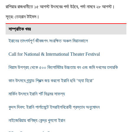
রাশিয়ার রাজধানীতে ১৫ আগস্ট উৎসবের পর্দা উঠবে, পর্দা নামবে ২৮ আগস্ট।
সূত্র: তেহরান টাইমস।
সাম্প্রতিক খবর
ইরানের তাৎপর্যপূর্ণ জীবজগৎ সংরক্ষিত অঞ্চল মিয়ানকালে
Call for National & International Theater Festival
খিয়াম উপগ্রহ থেকে ৫০০ কিলোমিটার উচ্চতায় বন এবং জমি দখলের তদারকি
কান উৎসবে গ্র্যান্ড প্রিক্স জয় করলো ইরানি ছবি ‘অ্যা হিরো’
মার্কিন উৎসবে ইরানি শর্ট ফিল্মের সাফল্য
কুদস দিবস: ইরানি পার্লামেন্টে ইসরাইলবিরোধী প্রস্তাব অনুমোদন
নাইজেরিয়ায় বাণিজ্য কেন্দ্র খুললো ইরান