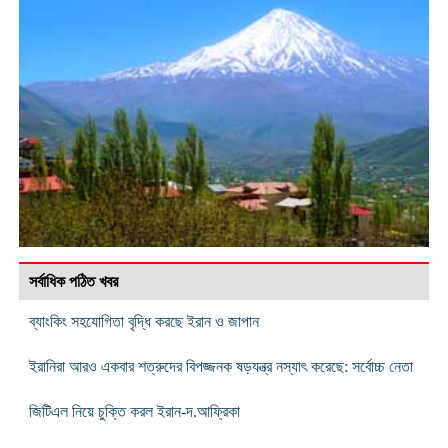
সর্বাধিক পঠিত খবর
ব্যাংকিং সহযোগিতা বৃদ্ধি করছে ইরান ও জাপান
ইরানিরা আরও একবার শত্রুদের বিপজ্জনক ষড়যন্ত্র নস্যাৎ করেছে: সর্বোচ্চ নেতা
জিটিএল নিয়ে চুক্তি করল ইরান-দ.আফ্রিকা