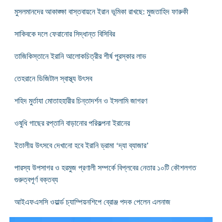
মুসলমানদের আকাঙ্ক্ষা বাস্তবায়নে ইরান ভূমিকা রাখছে: মুজতাহিদ ফারুকী
সাকিবকে দলে ফেরানোর সিদ্ধান্ত বিসিবির
তাজিকিস্তানে ইরানি আলোকচিত্রীর শীর্ষ পুরস্কার লাভ
তেহরানে ডিজিটাল স্বাস্থ্য উৎসব
শহিদ মুর্তাযা মোতাহহারীর চিন্তাদর্শন ও ইসলামি জাগরণ
ওষুধি গাছের রপ্তানি বাড়ানোর পরিকল্পনা ইরানের
ইতালীয় উৎসবে দেখানো হবে ইরানি ড্রামা ‘দ্যা ব্যাজার’
পারস্য উপসাগর ও হরমুজ প্রণালী সম্পর্কে বিপ্লবের নেতার ১০টি কৌশলগত
গুরুত্বপূর্ণ বক্তব্য
আইএফএসসি ওয়ার্ল্ড চ্যাম্পিয়নশিপে ব্রোঞ্জ পদক পেলেন এলনাজ