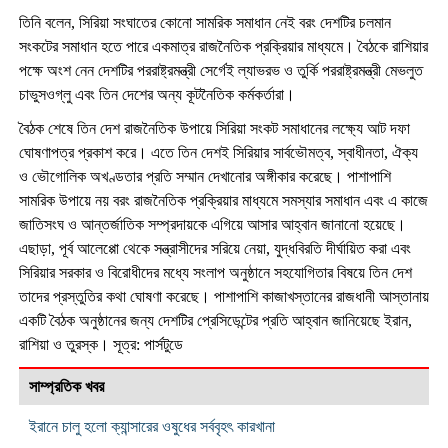
তিনি বলেন, সিরিয়া সংঘাতের কোনো সামরিক সমাধান নেই বরং দেশটির চলমান
সংকটের সমাধান হতে পারে একমাত্র রাজনৈতিক প্রক্রিয়ার মাধ্যমে। বৈঠকে রাশিয়ার
পক্ষে অংশ নেন দেশটির পররাষ্ট্রমন্ত্রী সের্গেই ল্যাভরভ ও তুর্কি পররাষ্ট্রমন্ত্রী মেভলুত
চাভুসওগ্লু এবং তিন দেশের অন্য কূটনৈতিক কর্মকর্তারা।
বৈঠক শেষে তিন দেশ রাজনৈতিক উপায়ে সিরিয়া সংকট সমাধানের লক্ষ্যে আট দফা
ঘোষণাপত্র প্রকাশ করে। এতে তিন দেশই সিরিয়ার সার্বভৌমত্ব, স্বাধীনতা, ঐক্য
ও ভৌগোলিক অখণ্ডতার প্রতি সম্মান দেখানোর অঙ্গীকার করেছে। পাশাপাশি
সামরিক উপায়ে নয় বরং রাজনৈতিক প্রক্রিয়ার মাধ্যমে সমস্যার সমাধান এবং এ কাজে
জাতিসংঘ ও আন্তর্জাতিক সম্প্রদায়কে এগিয়ে আসার আহ্বান জানানো হয়েছে।
এছাড়া, পূর্ব আলেপ্পো থেকে সন্ত্রাসীদের সরিয়ে নেয়া, যুদ্ধবিরতি দীর্ঘায়িত করা এবং
সিরিয়ার সরকার ও বিরোধীদের মধ্যে সংলাপ অনুষ্ঠানে সহযোগিতার বিষয়ে তিন দেশ
তাদের প্রস্তুতির কথা ঘোষণা করেছে। পাশাপাশি কাজাখস্তানের রাজধানী আস্তানায়
একটি বৈঠক অনুষ্ঠানের জন্য দেশটির প্রেসিডেন্টের প্রতি আহ্বান জানিয়েছে ইরান,
রাশিয়া ও তুরস্ক। সূত্র: পার্সটুডে
সাম্প্রতিক খবর
ইরানে চালু হলো ক্যান্সারের ওষুধের সর্ববৃহৎ কারখানা