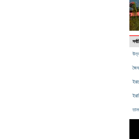
সর্
উত্ত
জৈব
ইরা
ইরা
তান