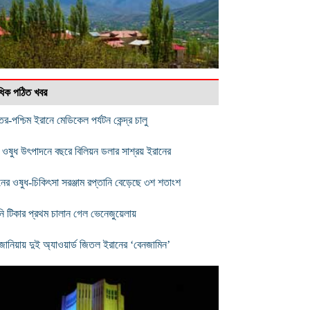
বাধিক পঠিত খবর
র-পশ্চিম ইরানে মেডিকেল পর্যটন কেন্দ্র চালু
 ওষুধ উৎপাদনে বছরে বিলিয়ন ডলার সাশ্রয় ইরানের
নের ওষুধ-চিকিৎসা সরঞ্জাম রপ্তানি বেড়েছে ৩শ শতাংশ
নি টিকার প্রথম চালান গেল ভেনেজুয়েলায়
জানিয়ায় দুই অ্যাওয়ার্ড জিতল ইরানের ‘বেনজামিন’