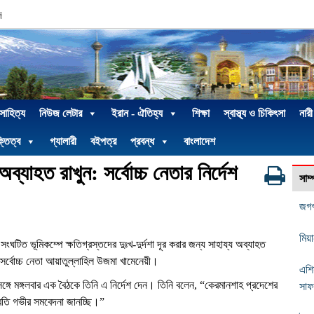
দ
 সাহিত্য
নিউজ লেটার
ইরান - ঐতিহ্য
শিক্ষা
স্বাস্থ্য ও চিকিৎসা
নারী
্তিত্ব
গ্যালারী
বইপত্র
প্রবন্ধ
বাংলাদেশ
অব্যাহত রাখুন: সর্বোচ্চ নেতার নির্দেশ
সাম
জগৎ
মিয়
সংঘটিত ভূমিকম্পে ক্ষতিগ্রস্তদের দুঃখ-দুর্দশা দূর করার জন্য সাহায্য অব্যাহত
্র সর্বোচ্চ নেতা আয়াতুল্লাহিল উজমা খামেনেয়ী।
এশি
র সঙ্গে মঙ্গলবার এক বৈঠকে তিনি এ নির্দেশ দেন। তিনি বলেন, “কেরমানশাহ প্রদেশের
সাফ
্রতি গভীর সমবেদনা জানচ্ছি।”