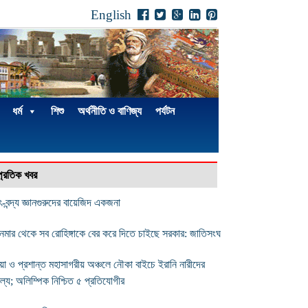
English
ধর্ম
শিশু
অর্থনীতি ও বাণিজ্য
পর্যটন
্প্রতিক খবর
-বন্দ্য জ্ঞানগুরুদের বায়েজিদ একজনা
ানমার থেকে সব রোহিঙ্গাকে বের করে দিতে চাইছে সরকার: জাতিসংঘ
য়া ও প্রশান্ত মহাসাগরীয় অঞ্চলে নৌকা বাইচে ইরানি নারীদের
ল্য; অলিম্পিক নিশ্চিত ৫ প্রতিযোগীর