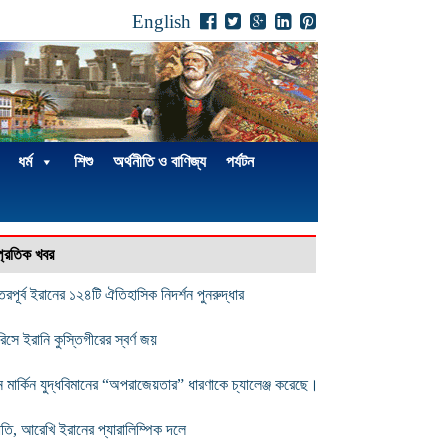
English
ধর্ম
শিশু
অর্থনীতি ও বাণিজ্য
পর্যটন
্প্রতিক খবর
তরপূর্ব ইরানের ১২৪টি ঐতিহাসিক নিদর্শন পুনরুদ্ধার
রিসে ইরানি কুস্তিগীরের স্বর্ণ জয়
ন মার্কিন যুদ্ধবিমানের “অপরাজেয়তার” ধারণাকে চ্যালেঞ্জ করেছে।
াতি, আরেখি ইরানের প্যারালিম্পিক দলে