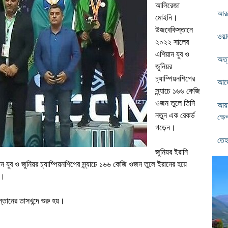
আলিরেজা
আরমে
মোইনি।
উজবেকিস্তানে
ওয়ার
২০২২ সালের
এশিয়ান যুব ও
অত্
জুনিয়র
চ্যাম্পিয়নশিপের
আর্জ
স্ন্যাচে ১৬৬ কেজি
ওজন তুলে তিনি
আয়
নতুন এক রেকর্ড
ক্ষে
গড়েন।
তেহ
জুনিয়র ইরানি
ব ও জুনিয়র চ্যাম্পিয়নশিপের স্ন্যাচে ১৬৬ কেজি ওজন তুলে ইরানের হয়ে
ন।
্তানের তাসখন্দে শুরু হয়।