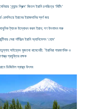
নিয়ায় ‘গ্র্যান্ড প্রিক্স’ জিতল ইরানি চলচ্চিত্র ‘মিটিং’
্ল্ড রেসলিংয়ে ইরানের ইয়াজদানির স্বর্ণ জয়
যাধুনিক ট্যাংক উদ্বোধন করল ইরান; গণ উৎপাদন শুরু
েন্টিনায় সেরা শর্টফিল্ম ইরানি অ্যানিমেশন ‘হোম’
াতুল্লাহ সাইয়্যেদ মুজতবা খামেনেয়ী: `ইরানিরা পারমাণবিক ও
পণাস্ত্র প্রযুক্তির রক্ষক
রানে ডিজিটাল স্বাস্থ্য উৎসব