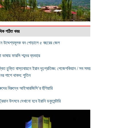
বাধিক পঠিত খবর
নে উদ্দেশ্যমূলক বন পোড়ালে ৫ বছরের জেল
া ভাষায় ফারসি শব্দের ব্যবহার
্বিত চুক্তি বাস্তবায়নে ইরান দৃঢ়প্রতিজ্ঞ: পেজেশকিয়ান / সব সময়
নের পাশে থাকব: পুতিন
রুদের বিরুদ্ধে আইআরজিসি’র হুঁশিয়ারি
্রিয়ান উৎসবে দেখানো হবে ইরানি ডকুমেন্টারি