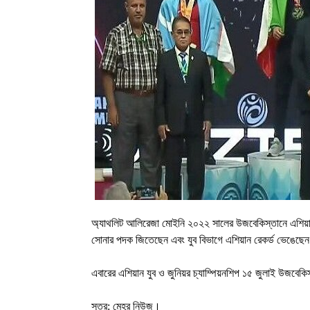
অ্যাথলিট আলিরেজা মোইনি ২০২২ সালের উজবেকিস্তানে এশিয়ান যু
সোনার পদক জিতেছেন এবং যুব বিভাগে এশিয়ান রেকর্ড ভেঙেছে
এবারের এশিয়ান যুব ও জুনিয়র চ্যাম্পিয়নশিপ ১৫ জুলাই উজবেকিস
সূত্র: মেহর নিউজ।