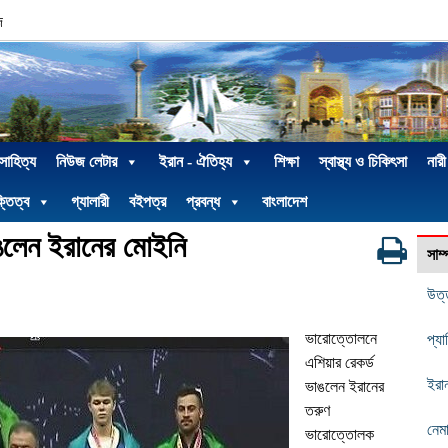
দ
 সাহিত্য
নিউজ লেটার
ইরান - ঐতিহ্য
শিক্ষা
স্বাস্থ্য ও চিকিৎসা
নারী
্তিত্ব
গ্যালারী
বইপত্র
প্রবন্ধ
বাংলাদেশ
াঙলেন ইরানের মোইনি
সাম
উত্
ভারোত্তোলনে
প্যা
এশিয়ার রেকর্ড
ইরা
ভাঙলেন ইরানের
তরুণ
নেম
ভারোত্তোলক