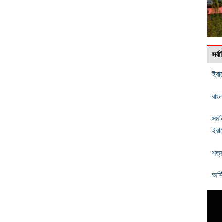
সর্
ইরা
বাংল
সমন
ইরা
শত্
অস্ট