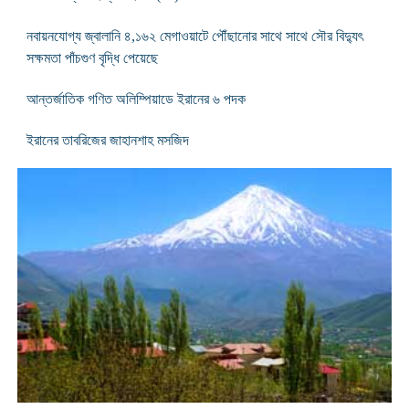
নবায়নযোগ্য জ্বালানি ৪,১৬২ মেগাওয়াটে পৌঁছানোর সাথে সাথে সৌর বিদ্যুৎ
সক্ষমতা পাঁচগুণ বৃদ্ধি পেয়েছে
আন্তর্জাতিক গণিত অলিম্পিয়াডে ইরানের ৬ পদক
ইরানের তাবরিজের জাহানশাহ মসজিদ