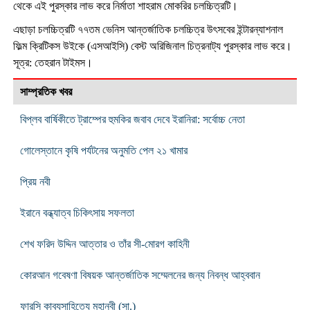
থেকে এই পুরস্কার লাভ করে নির্মাতা শাহরাম মোকরির চলচ্চিত্রটি।
এছাড়া চলচ্চিত্রটি ৭৭তম ভেনিস আন্তর্জাতিক চলচ্চিত্র উৎসবের ইন্টারন্যাশনাল
ফিল্ম ক্রিটিকস উইকে (এসআইসি) বেস্ট অরিজিনাল চিত্রনাট্য পুরস্কার লাভ করে।
সূত্র: তেহরান টাইমস।
সাম্প্রতিক খবর
বিপ্লব বার্ষিকীতে ট্রাম্পের হুমকির জবাব দেবে ইরানিরা: সর্বোচ্চ নেতা
গোলেস্তানে কৃষি পর্যটনের অনুমতি পেল ২১ খামার
প্রিয় নবী
ইরানে বন্ধ্যাত্ব চিকিৎসায় সফলতা
শেখ ফরিদ উদ্দিন আত্তার ও তাঁর সী-মোরগ কাহিনী
কোরআন গবেষণা বিষয়ক আন্তর্জাতিক সম্মেলনের জন্য নিবন্ধ আহ্ববান
ফারসি কাব্যসাহিত্যে মহানবী (সা.)