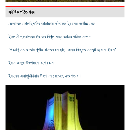
সর্বাধিক পঠিত খবর
জেনারেল সোলাইমানির জানাজায় কাঁদলেন ইরানের সর্বোচ্চ নেতা
ইসলামী প্রজাতন্ত্র ইরানের বিপুল সম্ভাবনাময় খনিজ সম্পদ
‘পরমাণু সমঝোতার পূর্ণাঙ্গ বাস্তবায়ন ছাড়া অন্য কিছুতে সন্তুষ্ট হবে না ইরান’
ইরান আঙ্গুর উৎপাদনে বিশ্বে ৮ম
ইরানের অ্যালুমিনিয়াম উৎপাদন বেড়েছে ২৩ শতাংশ