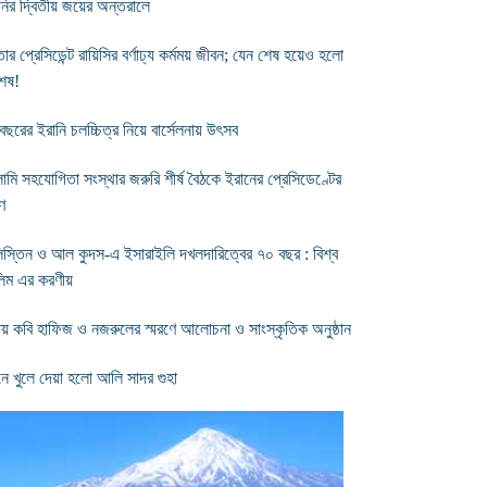
ানির দ্বিতীয় জয়ের অন্তরালে
র প্রেসিডেন্ট রায়িসির বর্ণাঢ্য কর্মময় জীবন; যেন শেষ হয়েও হলো
শেষ!
বছরের ইরানি চলচ্চিত্র নিয়ে বার্সেলনায় উৎসব
ামি সহযোগিতা সংস্থার জরুরি শীর্ষ বৈঠকে ইরানের প্রেসিডেণ্টের
ণ
িস্তিন ও আল কুদস-এ ইসারাইলি দখলদারিত্বের ৭০ বছর : বিশ্ব
লিম এর করণীয়
ায় কবি হাফিজ ও নজরুলের স্মরণে আলোচনা ও সাংস্কৃতিক অনুষ্ঠান
নে খুলে দেয়া হলো আলি সাদর গুহা