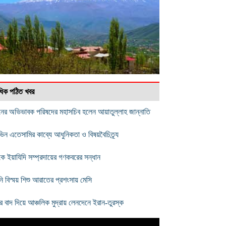
বাধিক পঠিত খবর
নের অভিভাবক পরিষদের মহাসচিব হলেন আয়াতুল্লাহ জান্নাতি
ভিন এতেসামির কাব্যে আধুনিকতা ও বিষয়বৈচিত্র্য
কে ইয়াযিদি সম্প্রদায়ের গণকবরের সন্ধান
নি বিস্ময় শিশু আরাতের প্রশংসায় মেসি
র বাদ দিয়ে আঞ্চলিক মুদ্রায় লেনদেনে ইরান-তুরস্ক