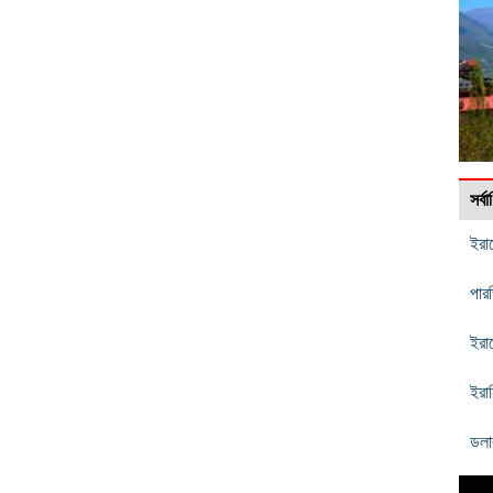
সর্
ইরা
পার
ইরা
ইরা
ডলা