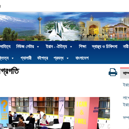
দ
 সাহিত্য
নিউজ লেটার
ইরান - ঐতিহ্য
শিক্ষা
স্বাস্থ্য ও চিকিৎসা
নারী
্তিত্ব
গ্যালারী
বইপত্র
প্রবন্ধ
বাংলাদেশ
অগ্রগতি
সাম
ইরা
লাখ
ইরান
সম্