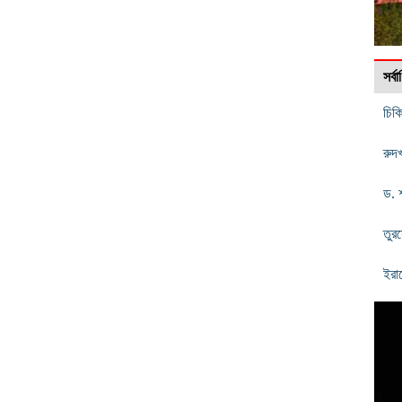
সর্
চিক
রুদ
ড. 
তুর
ইরা