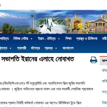
দ
 সাহিত্য
নিউজ লেটার
ইরান - ঐতিহ্য
শিক্ষা
স্বাস্থ্য ও চিকিৎসা
নারী
্তিত্ব
গ্যালারী
বইপত্র
প্রবন্ধ
বাংলাদেশ
ুরি সভাপতি ইরানের এলাহে নোবাখত
সাম
বধির
মার্
র (বিডব্লিউএফএফ) শর্ট ডকুমেন্টারি এবং অ্যানিমেশন ফিল্ম জুরির সভাপতি
ে নোবাখত
।
জুরিতে অভিনেতা ব্রুনো তাবল এবং তার সহকর্মী লেবানিজ প্রযোজক
অত্
ইরা
মেজের
প্রধান নির্বাহী কর্মকর্তা নোবাখত এর আগেও
রিলিজিয়ন টুডে ফিল্ম