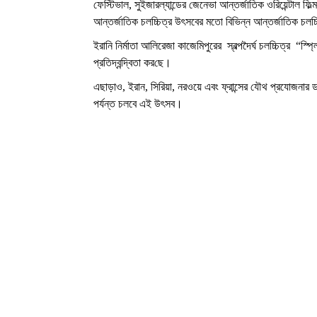
ফেস্টিভাল
,
সুইজারল্যান্ডের জেনেভা আন্তর্জাতিক ওরিয়েন্টাল ফিল্
আন্তর্জাতিক চলচ্চিত্র উৎসবের মতো বিভিন্ন আন্তর্জাতিক চলচ
ইরানি নির্মাতা
আলিরেজা কাজেমিপুরের
স্বল্পদৈর্ঘ চলচ্চিত্র
“স্প্
প্রতিদ্বন্দ্বিতা কর
ছে।
এছাড়াও
,
ইরান
,
সিরিয়া
,
নরওয়ে এবং ফ্রান্সের যৌথ প্রযোজনার ডক
পর্যন্ত
চলবে এই উৎসব।