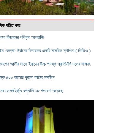
বাধিক পঠিত খবর
িৎসা বিজ্ঞানের পথিকৃৎ আলরাজি
খান কেল্লা: ইরানের বিস্ময়কর একটি সামরিক স্থাপনা ( ভিডিও )
শমশের আলীর সাথে ইরানের উচ্চ পদস্থ প্রতিনিধি দলের সাক্ষাৎ
স্কে ৫০০ বছরের পুরনো কাঠের মসজিদ
নের তেলবহির্ভূত রপ্তানি ১৮ শতাংশ বেড়েছে