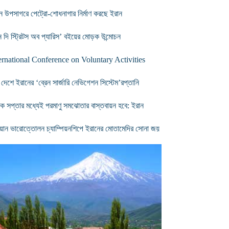
ন উপসাগরে পেট্রো-শোধনাগার নির্মাণ করছে ইরান
ন দি স্ট্রিটস অব প্যারিস’ বইয়ের মোড়ক উন্মোচন
ernational Conference on Voluntary Activities
 দেশে ইরানের ‘ব্রেন সার্জারি নেভিগেশন সিস্টেম’রপ্তানি
ক সপ্তার মধ্যেই পরমাণু সমঝোতার বাস্তবায়ন হবে: ইরান
য়ান ভারোত্তোলন চ্যাম্পিয়নশিপে ইরানের মোতামেদির সোনা জয়