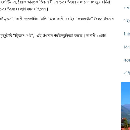
ম ফেস্টিভাল
,
বৈরুত আন্তর্জাতিক নারী চলচ্চিত্র উৎসব এবং
নেদারল্যান্ডে
র মিনা
ওমা
্চিত্র উৎসবের
জুরি সদস্য
ছিলেন
।
লিট এন্ডস”
,
আলী দেলকারির “ডলি” এবং আলী দারা
ই
র “কবরস্থান”
বৈরুত উৎসবে
‘ ই
Int
ুমেন্টারি “ড্রিমস গেট”
,
এই
উৎসবে প্রতিদ্বন্দ্বিতা করছে।
আগামী ১০
মার্চ
তিন
কয়ে
এশি