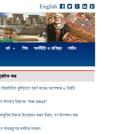
English
ধর্ম
শিশু
অর্থনীতি ও বাণিজ্য
পর্যটন
্প্রতিক খবর
 ফ্রিস্টাইল কুস্তিতে স্বর্ণ জয়ের অপেক্ষায় ৬ ইরানি
কিন উৎসবে ইরানের ‘পাঞ্চ ড্রাঙ্ক’
যাধুনিক ট্যাংক উদ্বোধন করল ইরান; গণ উৎপাদন শুরু
নে পাথরযুগের বসতির সন্ধান