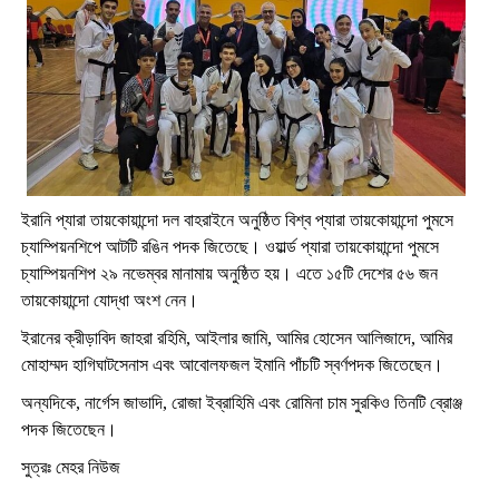
ইরানি প্যারা তায়কোয়ান্দো দল বাহরাইনে অনুষ্ঠিত বিশ্ব প্যারা তায়কোয়ান্দো পুমসে
চ্যাম্পিয়নশিপে আটটি রঙিন পদক জিতেছে। ওয়ার্ল্ড প্যারা তায়কোয়ান্দো পুমসে
চ্যাম্পিয়নশিপ ২৯ নভেম্বর মানামায় অনুষ্ঠিত হয়। এতে ১৫টি দেশের ৫৬ জন
তায়কোয়ান্দো যোদ্ধা অংশ নেন।
ইরানের ক্রীড়াবিদ জাহরা রহিমি, আইলার জামি, আমির হোসেন আলিজাদে, আমির
মোহাম্মদ হাগিঘাটসেনাস এবং আবোলফজল ইমানি পাঁচটি স্বর্ণপদক জিতেছেন।
অন্যদিকে, নার্গেস জাভাদি, রোজা ইব্রাহিমি এবং রোমিনা চাম সুরকিও তিনটি ব্রোঞ্জ
পদক জিতেছেন।
সুত্রঃ মেহর নিউজ