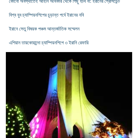
কোনো অবস্থাতেই আইনি অধিকার থেকে পিছু হটব না: ইরানের প্রেসিডেন্ট
বিশ্ব যুব চ্যাম্পিয়নশিপের চূড়ান্ত পর্বে ইরানের নবি
ইরানে সেতু বিষয়ক পঞ্চম আন্তর্জাতিক সম্মেলন
এশিয়ান তায়কোয়ান্দো চ্যাম্পিয়নশিপে ৩ ইরানি রেফারি