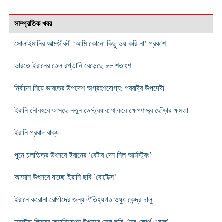
সাম্প্রতিক খবর
সোলাইমানির আত্মজীবনী ‘আমি কোনো কিছু ভয় করি না’ প্রকাশ
ভারতে ইরানের তেল রপ্তানি বেড়েছে ৮৮ শতাংশ
নির্বাচন নিয়ে ভারতের উপদেশ অগ্রহণযোগ্য: পররাষ্ট্র উপদেষ্টা
ইরানি নৌবহরে আসছে নতুন ডেস্ট্রয়ার: থাকবে ক্ষেপণাস্ত্র ছোঁড়ার ক্ষমতা
ইরানি প্রবাদ বাক্য
পুনে চলচ্চিত্র উৎসবে ইরানের ‘বেটার দেন নিল আর্মস্ট্রং’
আম্মান উৎসবে যাচ্ছে ইরানি ছবি `বোটোক্স’
ইরানে করোনা রোগীদের জন্য ঐতিহ্যগত ওষুধ কেন্দ্র চালু
মনস্ট্রা-লিসবন অ্যানিমেশন উৎসবে সেরা ছবি ‘দ্য ফোর্থ ওয়াল’