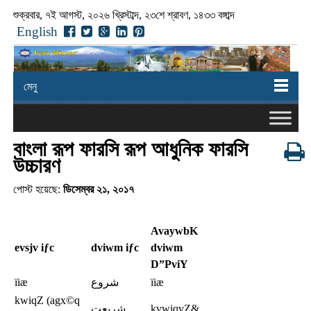
শুক্রবার, ৭ই আগস্ট, ২০২৬ খ্রিস্টাব্দ, ২৩শে শ্রাবণ, ১৪৩৩ বঙ্গাব্দ
English
মেনু
বাংলা রূপ ফারসি রূপ আধুনিক ফারসি
উচ্চারণ
পোস্ট হয়েছে:
ডিসেম্বর ২১, ২০১৭
AvaywbK
evsjv iƒc
dviwm iƒc
dviwm
D”PviY
ïiæ
شروع
ïiæ
kwiqZ (agx©q
شريعت
kvwiqvZ&