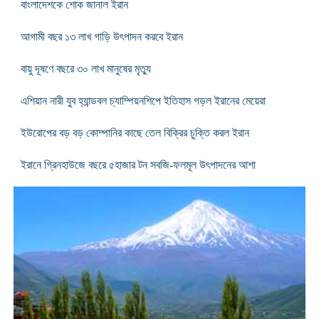
বাংলাদেশকে শোক জানাল ইরান
আগামী বছর ১৩ লাখ গাড়ি উৎপাদন করবে ইরান
বায়ু দূষণে বছরে ৩০ লাখ মানুষের মৃত্যু
এশিয়ান নারী যুব হ্যান্ডবল চ্যাম্পিয়নশিপে ইতিহাস গড়ল ইরানের মেয়েরা
ইউরোপের বড় বড় কোম্পানির কাছে তেল বিক্রির চুক্তি করল ইরান
ইরানে গ্রিনহাউজে বছরে ৫হাজার টন সবজি-ফলমূল উৎপাদনের আশা