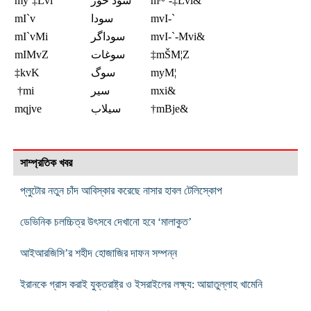
my`‡Lvi
سود خور
m~`-‡Lvi&
mI`v
سودا
mvI-`
mI`vMi
سوداگر
mvI-`-Mvi&
mIMvZ
سوغات
‡mŠM¦Z
‡kvK
سوگ
myM¦
†mi
سير
mxi&
mqjve
سیلاب
†mBje&
সাম্প্রতিক খবর
প্লুটোর নতুন চাঁদ আবিস্কার করেছে নাসার হাবল টেলিস্কোপ
ডেভিনিক চলচ্চিত্র উৎসবে দেখানো হবে ‘মালাকুত’
আইআরজিসি’র শহীদ হোজাজির দাফন সম্পন্ন
ইরানকে গ্রাস করাই যুক্তরাষ্ট্র ও ইসরাইলের লক্ষ্য: আয়াতুল্লাহ খামেনি