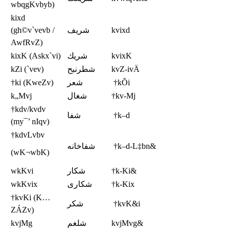
wbqgKvbyb)
kixd
(gh©v`vevb /
شريف
kvixd
AwfRvZ)
kixK (Askx`vi)
شريك
kvixK
kZi (`vev)
شطرنبح
kvZ-ivÄ
†ki (KweZv)
شعر
†kÕi
k„Mvj
شغال
†kv-Mj
†kdv/kvdv
شفا
†k–d
(my¯’ nIqv)
†kdvLvbv
شفاخانه
†k–d-L‡bn&
(wK¬wbK)
wkKvi
شكار
†k-Ki&
wkKvix
شكارى
†k-Kix
†kvKi (K…
شكر
†kvK&i
ZÁZv)
kvjMg
شلغم
kvjMvg&