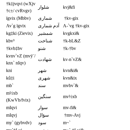
†k‡jvqvi (wXjv
شلوار
kvj&fi
†c±/ cvRvgv)
ïgvix (Mbbv)
شمارى
†kv-gix
Av`g ïgvix
آدم شمارى
A-`vg †kv-gix
kg‡ki (Zievix)
شمشير
kvgkxi&
kbv³
شناخت
†k-bL&Z
†kvb‡bv
شنو
†k-†bv
kvnv`vZ (mvÿ¨/
شهادت
kv-n`vZ&
knx` nIqv)
kni
شهر
kvn&i&
kû‡i
شهرى
kvn&ix
mb`
سند
mvbv`&
m½xb
سنگين
mv½xb
(KwVb/fvix)
mIqvi
سوار
mv-fi&
mIqvj
سؤال
†mv-Avj
my` (gybvdv)
سود
m~`