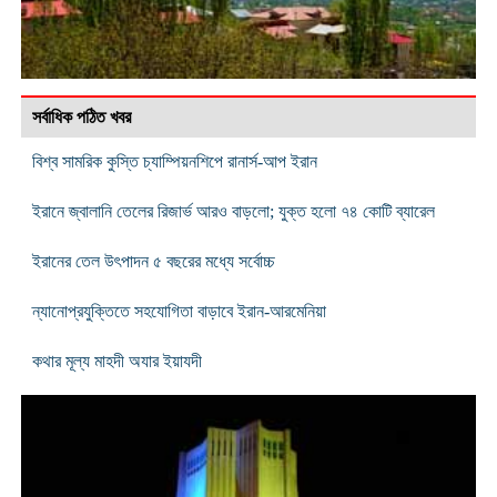
সর্বাধিক পঠিত খবর
বিশ্ব সামরিক কুস্তি চ্যাম্পিয়নশিপে রানার্স-আপ ইরান
ইরানে জ্বালানি তেলের রিজার্ভ আরও বাড়লো; যুক্ত হলো ৭৪ কোটি ব্যারেল
ইরানের তেল উৎপাদন ৫ বছরের মধ্যে সর্বোচ্চ
ন্যানোপ্রযুক্তিতে সহযোগিতা বাড়াবে ইরান-আরমেনিয়া
কথার মূল্য মাহদী অযার ইয়াযদী