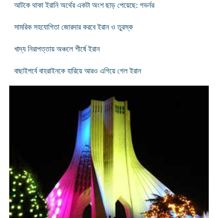
আটকে থাকা ইরানি অর্থের একটা অংশ ছাড় পেয়েছে: গভর্নর
সামরিক সহযোগিতা জোরদার করবে ইরান ও তুরস্ক
খাদ্য নিরাপত্তায় অঞ্চলে শীর্ষে ইরান
বাছাইপর্বে বাহরাইনকে হারিয়ে আরও এগিয়ে গেল ইরান