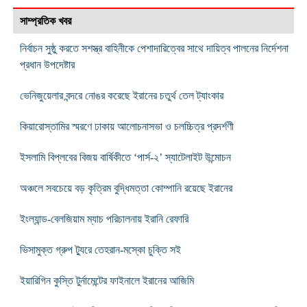
সাম্প্রতিক খবর
নির্বাচন সুষ্ঠু করতে সশস্ত্র বাহিনীকে পেশাদারিত্বের সাথে দায়িত্ব পালনের নির্দেশনা
প্রধান উপদেষ্টার
ভেনিজুয়েলার বন্দরে নোঙর করেছে ইরানের চতুর্থ তেল ট্যাংকার
কিয়ারোস্তামির স্মরণে ঢাকায় আলোচনাসভা ও চলচ্চিত্র প্রদর্শণী
ইসলামি বিপ্লবের বিজয় বার্ষিকীতে ‘পার্স-২’ স্যাটেলাইট উন্মোচন
অঞ্চলে সবচেয়ে বড় কৃত্রিম বুদ্ধিমত্তা কোম্পানি রয়েছে ইরানের
ইংল্যান্ড-বেলজিয়াম ম্যাচ পরিচালনায় ইরানি রেফারি
ভিসামুক্ত গ্রুপ ট্যুরে তেহরান-মস্কো চুক্তি সই
ইয়ারিগিন কুস্তি টুর্নামেন্টের ফাইনালে ইরানের আজিমি